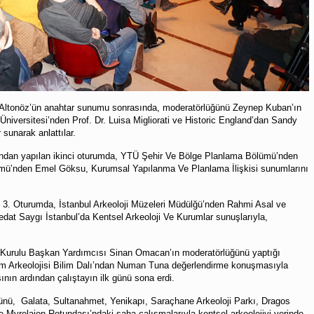
n Altonöz’ün anahtar sunumu sonrasında, moderatörlüğünü Zeynep Kuban’ın
Üniversitesi’nden Prof. Dr. Luisa Migliorati ve Historic England’dan Sandy
 sunarak anlattılar.
ından yapılan ikinci oturumda, YTÜ Şehir Ve Bölge Planlama Bölümü’nden
lümü’nden Emel Göksu, Kurumsal Yapılanma Ve Planlama İlişkisi sunumlarını
ği 3. Oturumda, İstanbul Arkeoloji Müzeleri Müdülğü’nden Rahmi Asal ve
edat Saygı İstanbul’da Kentsel Arkeoloji Ve Kurumlar sunuşlarıyla,
 Kurulu Başkan Yardımcısı Sinan Omacan’ın moderatörlüğünü yaptığı
m Arkeolojisi Bilim Dalı’ndan Numan Tuna değerlendirme konuşmasıyla
ının ardından çalıştayın ilk günü sona erdi.
günü, Galata, Sultanahmet, Yenikapı, Saraçhane Arkeoloji Parkı, Dragos
e Myrelaion Rotundası’ndaki saha çalışmalarıyla kentsel arkeolojiyi yerinde