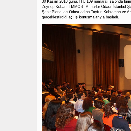
30 Kasım 2018 günü, İTÜ 109 numaralı salonda birinci
Zeynep Kuban, TMMOB Mimarlar Odası İstanbul Ş
Şehir Plancıları Odası adına Tayfun Kahraman ve Ar
gerçekleştirdiği açılış konuşmalarıyla başladı.