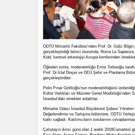
ODTÜ Mimarlık Fakültesi’nden Prof. Dr. Güliz Bilgi
gerçekleştirdiği birinci oturumda, Roma La Sapienza 
Kidd, kentsel arkeolojiyi Avrupa kentlerinden örnekler
Öğleden sonra, moderatörlüğü Emre Torbaoğlu taraf
Prof. Dr.İclal Dinçer ve DEÜ Şehir ve Planlama Bö
gerçekleştirdiler.
Pelin Pınar Giritlioğlu’nun moderatörlüğünü üstlendi
Kültür Varlıkları ve Müzeler Genel Müdürlüğü’nden S
İstanbul’daki örnekleri anlattılar.
Mimarlar Odası İstanbul Büyükkent Şubesi Yönetim
Değerlendirme ve Tartışma bölümüne, ODTÜ Yerleşi
katkı sağladı. Katılımcıların sorularının cevaplanmas
Çalıştayın ikinci günü olan 1 aralık 2018Cumartesi 
Kazı Alanı, Aspar Sarnıcı, Beşiktaş Metro Kazıları v