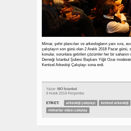
Mimar, şehir plancıları ve arkeologların yanı sıra, a
çalıştayın son günü olan 2 Aralık 2018 Pazar günü, sa
konular, sorunlara getirilen çözümler her bir sahanın
Derneği İstanbul Şubesi Başkanı Yiğit Ozar moderat
Kentsel Arkeoloji Çalıştayı sona erdi.
Yazar-
MO İstanbul
6 Aralık 2018 Perşembe
ETİKET:
arkeoloji çalıştayı
kentsel arkeoloji
mimarlar odası çalıştay