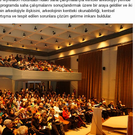
 programda saha çalışmalarını sonuçlandırmak üzere bir araya geldiler ve iki
 arkeolojiyle ilişkisini, arkeolojinin kentteki okunabilirliği, kentsel
tartışma ve tespit edilen sorunlara çözüm getirme imkanı buldular.