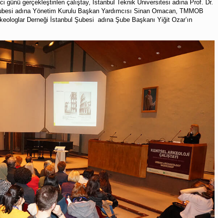
 günü gerçekleştirilen çalıştay, İstanbul Teknik Üniversitesi adına Prof. Dr.
ubesi adına Yönetim Kurulu Başkan Yardımcısı Sinan Omacan, TMMOB
keologlar Derneği İstanbul Şubesi adına Şube Başkanı Yiğit Ozar’ın