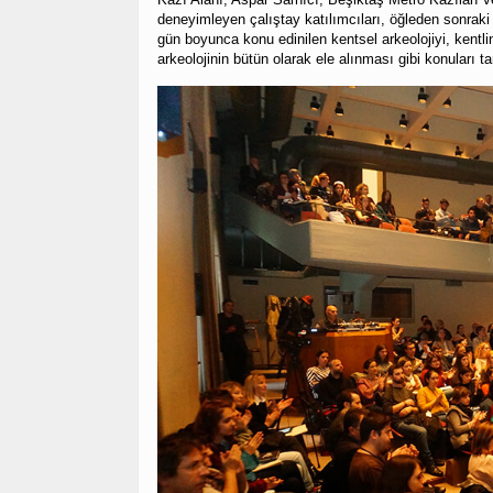
deneyimleyen çalıştay katılımcıları, öğleden sonraki
gün boyunca konu edinilen kentsel arkeolojiyi, kentlinin
arkeolojinin bütün olarak ele alınması gibi konuları 