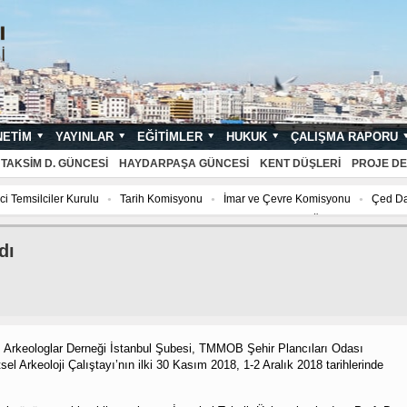
NETIM
YAYINLAR
EĞITIMLER
HUKUK
ÇALIŞMA RAPORU
NDARTLARI
TAKSIM D. GÜNCESI
HAYDARPAŞA GÜNCESI
KENT DÜŞLERI
PROJE DE
silciler Kurulu
Tarih Komisyonu
İmar ve Çevre Komisyonu
Çed Danışma
u
Çed Danışma Kurulu
2027 YILI AJANDASI FOTOĞRAF YARIŞMASI “Mimarlı
dı
Arkeologlar Derneği İstanbul Şubesi, TMMOB Şehir Plancıları Odası
sel Arkeoloji Çalıştayı’nın ilki 30 Kasım 2018, 1-2 Aralık 2018 tarihlerinde