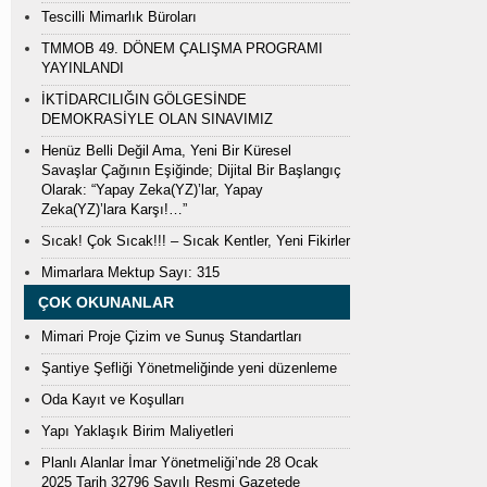
Tescilli Mimarlık Büroları
TMMOB 49. DÖNEM ÇALIŞMA PROGRAMI
YAYINLANDI
İKTİDARCILIĞIN GÖLGESİNDE
DEMOKRASİYLE OLAN SINAVIMIZ
Henüz Belli Değil Ama, Yeni Bir Küresel
Savaşlar Çağının Eşiğinde; Dijital Bir Başlangıç
Olarak: “Yapay Zeka(YZ)’lar, Yapay
Zeka(YZ)’lara Karşı!…”
Sıcak! Çok Sıcak!!! – Sıcak Kentler, Yeni Fikirler
Mimarlara Mektup Sayı: 315
ÇOK OKUNANLAR
Mimari Proje Çizim ve Sunuş Standartları
Şantiye Şefliği Yönetmeliğinde yeni düzenleme
Oda Kayıt ve Koşulları
Yapı Yaklaşık Birim Maliyetleri
Planlı Alanlar İmar Yönetmeliği’nde 28 Ocak
2025 Tarih 32796 Sayılı Resmi Gazetede