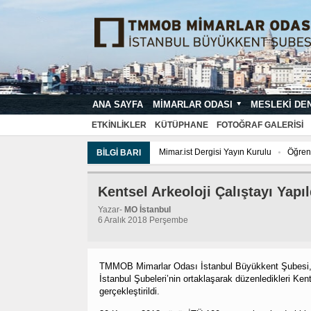
ANA SAYFA
MIMARLAR ODASI
MESLEKI DE
MIMARI PROJE ÇIZIM VE SUNUŞ STA
ETKINLIKLER
KÜTÜPHANE
FOTOĞRAF GALERISI
Mimar.ist Dergisi Yayın Kurulu
Öğrenci Tem
BILGI BARI
Tarih Komisyonu
İmar ve Çevre Komisyon
Kentsel Arkeoloji Çalıştayı Yapıl
Yazar-
MO İstanbul
6 Aralık 2018 Perşembe
TMMOB Mimarlar Odası İstanbul Büyükkent Şubesi, 
İstanbul Şubeleri’nin ortaklaşarak düzenledikleri Kent
gerçekleştirildi.