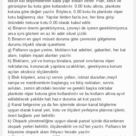
bütün kat döşemelerinin kaba yapı kotları verilir. Plan, kesit ve
görünüşler bu kota göre kotlandırılır. 0.00 kotu altına, plankote
kotuna göre değeri yazılır. Böylece, 0.00 kotu ile plankote röper
kotu bağlanmış olur. Yapılar birden fazla ise, her bina girişi
önündeki tretuvar kotu 0.00 olarak kabul edilir.
e) Binanın önemi gerektiriyorsa, çevreyi de içeren gerektirmiyorsa
arsa içini gösterir en az iki adet siluet çizilir.
f) Binanın en gayri müsait duruma göre çevresini gölgeleme
durumu ölçekli olarak işaretlenir.
g) Paftanın uygun yerine, blokların kat adetleri, gabarileri, her kat
alanı, toplam inşaat alanları yazılır.
h) Blokların, yol ve komşu binalara, parsel sınırlarına röper
noktalarına, korunacak yapılara uzaklıkları, gerekiyorsa konum
açıları eksiksiz ölçülendirilir.
i) Blok köşeleri, arsa içi servis yolları, istinat duvarları,meyil
rampa ve merdivenlerin başlangıç ve bitiş noktaları, servis
avluları, zemin altındaki tesisler ve gerekli başka noktalar
plankote röper kotuna göre kotlandırılır ve bu kotların altına ayırt
edilebilecek şekilde hali hazır duruma ait kot yazılır.
j) Kanal belgesine ya da fen işlerinde alınan kanal bilgilerine
uygun olarak kanal yeri, kotu ve ölçüleri yerleşme planına işlenir,
öneri bağlantı yeri belirtilir.
k) Otopark yönetmeliğine uygun olarak parsel içinde düzenlenen
otopark yerleri belirtilir, ölçülendirilir ve m2’leri yazılır. Paftanın bir
köşesine otopark alanı ihtiyacı hesabı yazılır.