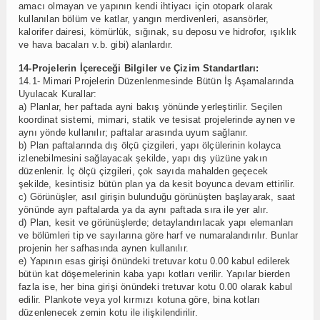
amacı olmayan ve yapının kendi ihtiyacı için otopark olarak
kullanılan bölüm ve katlar, yangın merdivenleri, asansörler,
kalorifer dairesi, kömürlük, sığınak, su deposu ve hidrofor, ışıklık
ve hava bacaları v.b. gibi) alanlardır.
14-Projelerin İçereceği Bilgiler ve Çizim Standartları:
14.1- Mimari Projelerin Düzenlenmesinde Bütün İş Aşamalarında
Uyulacak Kurallar:
a) Planlar, her paftada ayni bakış yönünde yerleştirilir. Seçilen
koordinat sistemi, mimari, statik ve tesisat projelerinde aynen ve
aynı yönde kullanılır; paftalar arasında uyum sağlanır.
b) Plan paftalarında dış ölçü çizgileri, yapı ölçülerinin kolayca
izlenebilmesini sağlayacak şekilde, yapı dış yüzüne yakın
düzenlenir. İç ölçü çizgileri, çok sayıda mahalden geçecek
şekilde, kesintisiz bütün plan ya da kesit boyunca devam ettirilir.
c) Görünüşler, asıl girişin bulunduğu görünüşten başlayarak, saat
yönünde ayrı paftalarda ya da aynı paftada sıra ile yer alır.
d) Plan, kesit ve görünüşlerde; detaylandırılacak yapı elemanları
ve bölümleri tip ve sayılarına göre harf ve numaralandırılır. Bunlar
projenin her safhasında aynen kullanılır.
e) Yapının esas girişi önündeki tretuvar kotu 0.00 kabul edilerek
bütün kat döşemelerinin kaba yapı kotları verilir. Yapılar bierden
fazla ise, her bina girişi önündeki tretuvar kotu 0.00 olarak kabul
edilir. Plankote veya yol kırmızı kotuna göre, bina kotları
düzenlenecek zemin kotu ile ilişkilendirilir.