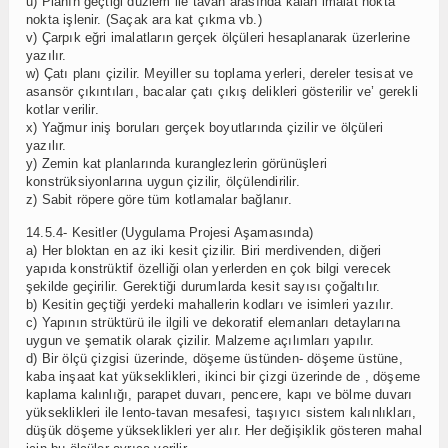
u) Planın geçtiği düzlem ile tavan arasında kalan imalat nokta
nokta işlenir. (Saçak ara kat çıkma vb.)
v) Çarpık eğri imalatların gerçek ölçüleri hesaplanarak üzerlerine
yazılır.
w) Çatı planı çizilir. Meyiller su toplama yerleri, dereler tesisat ve
asansör çıkıntıları, bacalar çatı çıkış delikleri gösterilir ve’ gerekli
kotlar verilir.
x) Yağmur iniş boruları gerçek boyutlarında çizilir ve ölçüleri
yazılır.
y) Zemin kat planlarında kuranglezlerin görünüşleri
konstrüksiyonlarına uygun çizilir, ölçülendirilir.
z) Sabit röpere göre tüm kotlamalar bağlanır.
14.5.4- Kesitler (Uygulama Projesi Aşamasında)
a) Her bloktan en az iki kesit çizilir. Biri merdivenden, diğeri
yapıda konstrüktif özelliği olan yerlerden en çok bilgi verecek
şekilde geçirilir. Gerektiği durumlarda kesit sayısı çoğaltılır.
b) Kesitin geçtiği yerdeki mahallerin kodları ve isimleri yazılır.
c) Yapının strüktürü ile ilgili ve dekoratif elemanları detaylarına
uygun ve şematik olarak çizilir. Malzeme açılımları yapılır.
d) Bir ölçü çizgisi üzerinde, döşeme üstünden- döşeme üstüne,
kaba inşaat kat yükseklikleri, ikinci bir çizgi üzerinde de , döşeme
kaplama kalınlığı, parapet duvarı, pencere, kapı ve bölme duvarı
yükseklikleri ile lento-tavan mesafesi, taşıyıcı sistem kalınlıkları,
düşük döşeme yükseklikleri yer alır. Her değişiklik gösteren mahal