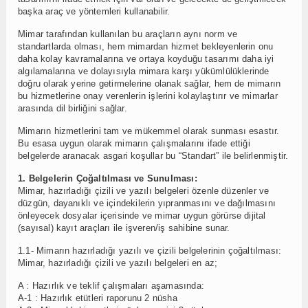
başka araç ve yöntemleri kullanabilir.
Mimar tarafından kullanılan bu araçların aynı norm ve
standartlarda olması, hem mimardan hizmet bekleyenlerin onu
daha kolay kavramalarına ve ortaya koyduğu tasarımı daha iyi
algılamalarına ve dolayısıyla mimara karşı yükümlülüklerinde
doğru olarak yerine getirmelerine olanak sağlar, hem de mimarın
bu hizmetlerine onay verenlerin işlerini kolaylaştırır ve mimarlar
arasında dil birliğini sağlar.
Mimarın hizmetlerini tam ve mükemmel olarak sunması esastır.
Bu esasa uygun olarak mimarın çalışmalarını ifade ettiği
belgelerde aranacak asgari koşullar bu “Standart” ile belirlenmiştir.
1. Belgelerin Çoğaltılması ve Sunulması:
Mimar, hazırladığı çizili ve yazılı belgeleri özenle düzenler ve
düzgün, dayanıklı ve içindekilerin yıpranmasını ve dağılmasını
önleyecek dosyalar içerisinde ve mimar uygun görürse dijital
(sayısal) kayıt araçları ile işveren/iş sahibine sunar.
1.1- Mimarın hazırladığı yazılı ve çizili belgelerinin çoğaltılması:
Mimar, hazırladığı çizili ve yazılı belgeleri en az;
A : Hazırlık ve teklif çalışmaları aşamasında:
A-1 : Hazırlık etütleri raporunu 2 nüsha