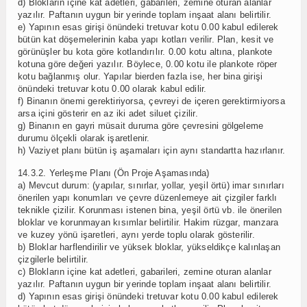
d) Blokların içine kat adetleri, gabarileri, zemine oturan alanlar
yazılır. Paftanın uygun bir yerinde toplam inşaat alanı belirtilir.
e) Yapının esas girişi önündeki tretuvar kotu 0.00 kabul edilerek
bütün kat döşemelerinin kaba yapı kotları verilir. Plan, kesit ve
görünüşler bu kota göre kotlandırılır. 0.00 kotu altına, plankote
kotuna göre değeri yazılır. Böylece, 0.00 kotu ile plankote röper
kotu bağlanmış olur. Yapılar bierden fazla ise, her bina girişi
önündeki tretuvar kotu 0.00 olarak kabul edilir.
f) Binanın önemi gerektiriyorsa, çevreyi de içeren gerektirmiyorsa
arsa içini gösterir en az iki adet siluet çizilir.
g) Binanın en gayri müsait duruma göre çevresini gölgeleme
durumu ölçekli olarak işaretlenir.
h) Vaziyet planı bütün iş aşamaları için aynı standartta hazırlanır.
14.3.2. Yerleşme Planı (Ön Proje Aşamasında)
a) Mevcut durum: (yapılar, sınırlar, yollar, yeşil örtü) imar sınırları
önerilen yapı konumları ve çevre düzenlemeye ait çizgiler farklı
teknikle çizilir. Korunması istenen bina, yeşil örtü vb. ile önerilen
bloklar ve korunmayan kısımlar belirtilir. Hakim rüzgar, manzara
ve kuzey yönü işaretleri, aynı yerde toplu olarak gösterilir.
b) Bloklar harflendirilir ve yüksek bloklar, yükseldikçe kalınlaşan
çizgilerle belirtilir.
c) Blokların içine kat adetleri, gabarileri, zemine oturan alanlar
yazılır. Paftanın uygun bir yerinde toplam inşaat alanı belirtilir.
d) Yapının esas girişi önündeki tretuvar kotu 0.00 kabul edilerek