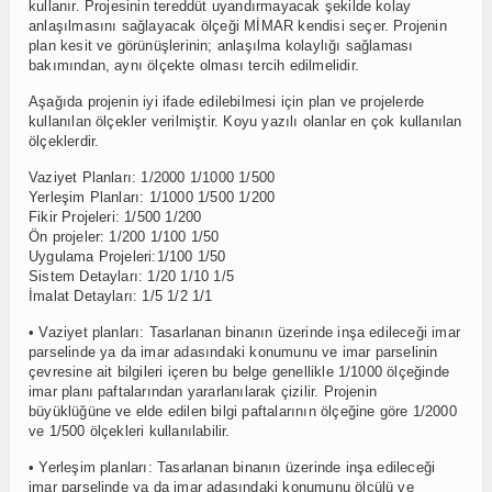
kullanır. Projesinin tereddüt uyandırmayacak şekilde kolay
anlaşılmasını sağlayacak ölçeği MİMAR kendisi seçer. Projenin
plan kesit ve görünüşlerinin; anlaşılma kolaylığı sağlaması
bakımından, aynı ölçekte olması tercih edilmelidir.
Aşağıda projenin iyi ifade edilebilmesi için plan ve projelerde
kullanılan ölçekler verilmiştir. Koyu yazılı olanlar en çok kullanılan
ölçeklerdir.
Vaziyet Planları: 1/2000 1/1000 1/500
Yerleşim Planları: 1/1000 1/500 1/200
Fikir Projeleri: 1/500 1/200
Ön projeler: 1/200 1/100 1/50
Uygulama Projeleri:1/100 1/50
Sistem Detayları: 1/20 1/10 1/5
İmalat Detayları: 1/5 1/2 1/1
• Vaziyet planları: Tasarlanan binanın üzerinde inşa edileceği imar
parselinde ya da imar adasındaki konumunu ve imar parselinin
çevresine ait bilgileri içeren bu belge genellikle 1/1000 ölçeğinde
imar planı paftalarından yararlanılarak çizilir. Projenin
büyüklüğüne ve elde edilen bilgi paftalarının ölçeğine göre 1/2000
ve 1/500 ölçekleri kullanılabilir.
• Yerleşim planları: Tasarlanan binanın üzerinde inşa edileceği
imar parselinde ya da imar adasındaki konumunu ölçülü ve