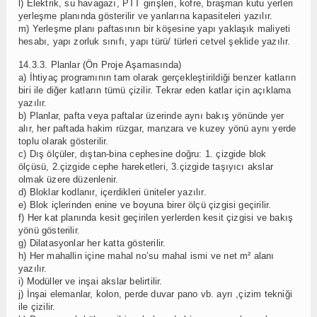
l) Elektrik, su havagazı, PTT girişleri, kofre, braşman kutu yerleri
yerleşme planında gösterilir ve yanlarına kapasiteleri yazılır.
m) Yerleşme planı paftasının bir köşesine yapı yaklaşık maliyeti
hesabı, yapı zorluk sınıfı, yapı türü/ türleri cetvel şeklide yazılır.
14.3.3. Planlar (Ön Proje Aşamasında)
a) İhtiyaç programının tam olarak gerçekleştirildiği benzer katların
biri ile diğer katların tümü çizilir. Tekrar eden katlar için açıklama
yazılır.
b) Planlar, pafta veya paftalar üzerinde aynı bakış yönünde yer
alır, her paftada hakim rüzgar, manzara ve kuzey yönü aynı yerde
toplu olarak gösterilir.
c) Dış ölçüler, dıştan-bina cephesine doğru: 1. çizgide blok
ölçüsü, 2.çizgide cephe hareketleri, 3.çizgide taşıyıcı akslar
olmak üzere düzenlenir.
d) Bloklar kodlanır, içerdikleri üniteler yazılır.
e) Blok içlerinden enine ve boyuna birer ölçü çizgisi geçirilir.
f) Her kat planında kesit geçirilen yerlerden kesit çizgisi ve bakış
yönü gösterilir.
g) Dilatasyonlar her katta gösterilir.
h) Her mahallin içine mahal no’su mahal ismi ve net m² alanı
yazılır.
i) Modüller ve inşai akslar belirtilir.
j) İnşai elemanlar, kolon, perde duvar pano vb. ayrı ,çizim tekniği
ile çizilir.