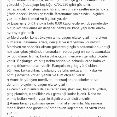
yükseklik (kaba yapı boşluğu K790/220 gibi) gösterilir.
o) Tavandaki kirişlerin sarkıntıları, nervür ve kasetler nokta nokta
(ifade edecek kadar) gösterilir. Betonarme projesindeki ölçüleri
yazılır, kolon isimleri ve ölçüleri yazılır.
p) Esas giriş önü tretuvar kotu 0.00 kabul edilerek, döşemelerdeki
bütün kot farklarına ait değerler bitmiş ve kaba yapı kotu olarak
ayrı ayrı gösterilir.
q) Merdivenler konstrüksiyonlarına uygun olarak çizilir, merdiven
numarası, basamak adedi, genişlik ve rıht yüksekliği yazılır.
Merdiven ve sahanlık aksını gösteren çizginin basamakları kestiği
noktalar çıkış yönünde numaralanır ve bu çizgi en son basamakta
ok ucu olarak bitirilir, korkuluklar çizilir, merdiven genişliği ölçüleri
verilir. Başlangıç ve bitiş noktalarında ve sahanlıklarda kaba ve
bitmiş döşeme kotları verilir. Rampaların çıkış yönü okları,
eğimleri, korkulukları, başlangıç ve bitiş noktalarının kaba ve
bitmiş döşeme kotları yazılır ve tüm ölçüleri verilir.
r) Asansör, yürüyen merdiven, monşarjlar kapasitelerine ve
donatım projelerine uygun olarak çizilir.
s) Zemin kat planları da çevre tanzimi, (tretuvar, bağlantı yolları,
giriş platoları, çiçeklikler vb.) gerektiği kadar işlenir. Kaba ve
bitmiş kotları verilir, yapı ile ilişkili olarak ölçülendirilir.
t) Asma tavan yapılması gerekli mahaller belirtilir. Malzemesi
mahal listesinde gösterilir.Asma tavan kaplaması alt yüzü kotu
yazılır.