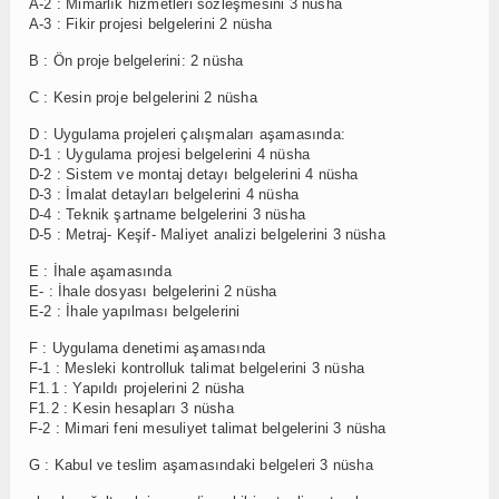
A-2 : Mimarlık hizmetleri sözleşmesini 3 nüsha
A-3 : Fikir projesi belgelerini 2 nüsha
B : Ön proje belgelerini: 2 nüsha
C : Kesin proje belgelerini 2 nüsha
D : Uygulama projeleri çalışmaları aşamasında:
D-1 : Uygulama projesi belgelerini 4 nüsha
D-2 : Sistem ve montaj detayı belgelerini 4 nüsha
D-3 : İmalat detayları belgelerini 4 nüsha
D-4 : Teknik şartname belgelerini 3 nüsha
D-5 : Metraj- Keşif- Maliyet analizi belgelerini 3 nüsha
E : İhale aşamasında
E- : İhale dosyası belgelerini 2 nüsha
E-2 : İhale yapılması belgelerini
F : Uygulama denetimi aşamasında
F-1 : Mesleki kontrolluk talimat belgelerini 3 nüsha
F1.1 : Yapıldı projelerini 2 nüsha
F1.2 : Kesin hesapları 3 nüsha
F-2 : Mimari feni mesuliyet talimat belgelerini 3 nüsha
G : Kabul ve teslim aşamasındaki belgeleri 3 nüsha