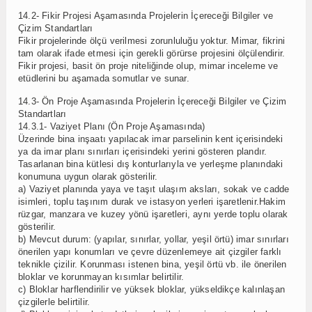
14.2- Fikir Projesi Aşamasında Projelerin İçereceği Bilgiler ve
Çizim Standartları
Fikir projelerinde ölçü verilmesi zorunluluğu yoktur. Mimar, fikrini
tam olarak ifade etmesi için gerekli görürse projesini ölçülendirir.
Fikir projesi, basit ön proje niteliğinde olup, mimar inceleme ve
etüdlerini bu aşamada somutlar ve sunar.
14.3- Ön Proje Aşamasında Projelerin İçereceği Bilgiler ve Çizim
Standartları
14.3.1- Vaziyet Planı (Ön Proje Aşamasında)
Üzerinde bina inşaatı yapılacak imar parselinin kent içerisindeki
ya da imar planı sınırları içerisindeki yerini gösteren plandır.
Tasarlanan bina kütlesi dış konturlarıyla ve yerleşme planındaki
konumuna uygun olarak gösterilir.
a) Vaziyet planında yaya ve taşıt ulaşım aksları, sokak ve cadde
isimleri, toplu taşınım durak ve istasyon yerleri işaretlenir.Hakim
rüzgar, manzara ve kuzey yönü işaretleri, aynı yerde toplu olarak
gösterilir.
b) Mevcut durum: (yapılar, sınırlar, yollar, yeşil örtü) imar sınırları
önerilen yapı konumları ve çevre düzenlemeye ait çizgiler farklı
teknikle çizilir. Korunması istenen bina, yeşil örtü vb. ile önerilen
bloklar ve korunmayan kısımlar belirtilir.
c) Bloklar harflendirilir ve yüksek bloklar, yükseldikçe kalınlaşan
çizgilerle belirtilir.