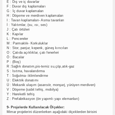
E : Dış ve iç duvarlar
F : Duvar dış kaplamaları
G : İç duvar kaplamaları
H : Döşeme ve merdiven kaplamaları
I : Tavan kaplamaları- Asma tavanları
İ : Yalıtımlar, (su, ısı, ses)
J : Çatı örtüleri
K : Kapılar
L : Pencereler
M : Parmaklık- Korkuluklar
N : Stor, panjur, kepenk, güneş kırıcıları
O : Çatıda açıklıklar, çatı fenerleri
Ö : Bacalar
P : (Boş)
R :Sağlık donatım,pis-temiz su,çöp,atık-gaz
S : Isıtma, havalandırma
T : Soğutma- iklimlendirme
U : Elektrik donatımı
Ü : Mekanik ulaşım (asansör, monşarj, yürüyen merdiven)
V : Döşeme (sabit tefriş, mobilya)
Y : Hareketli tefriş
Z : Prefabrikasyon (ön yapımlı yapı elemanları)
9- Projelerde Kullanılacak Ölçekler:
Mimar projelerini düzenlerken aşağıdaki ölçeklerden birisini