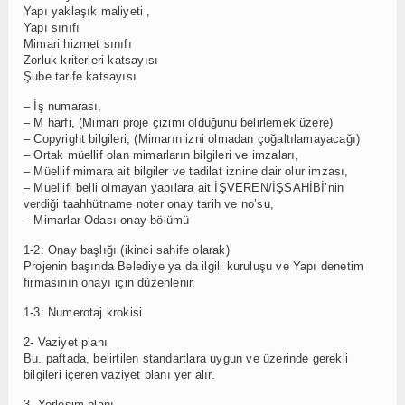
Yapı yaklaşık maliyeti ,
Yapı sınıfı
Mimari hizmet sınıfı
Zorluk kriterleri katsayısı
Şube tarife katsayısı
– İş numarası,
– M harfi, (Mimari proje çizimi olduğunu belirlemek üzere)
– Copyright bilgileri, (Mimarın izni olmadan çoğaltılamayacağı)
– Ortak müellif olan mimarların bilgileri ve imzaları,
– Müellif mimara ait bilgiler ve tadilat iznine dair olur imzası,
– Müellifi belli olmayan yapılara ait İŞVEREN/İŞSAHİBİ’nin
verdiği taahhütname noter onay tarih ve no’su,
– Mimarlar Odası onay bölümü
1-2: Onay başlığı (ikinci sahife olarak)
Projenin başında Belediye ya da ilgili kuruluşu ve Yapı denetim
firmasının onayı için düzenlenir.
1-3: Numerotaj krokisi
2- Vaziyet planı
Bu. paftada, belirtilen standartlara uygun ve üzerinde gerekli
bilgileri içeren vaziyet planı yer alır.
3- Yerleşim planı