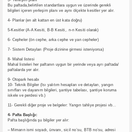
Bu paftada,belirtilen standartlara uygun ve üzerinde gerekli
bilgileri içeren yerleşim planı ve aynı ölçekte kesitler yer alır.
4- Planlar (en alt kattan en üst kata doğru)
5-Kesitler (A-A Kesiti, B-B Kesiti,. n-n Kesiti olarak)
6- Cepheler (ön cephe, arka cephe ve yan cepheler)
7- Sistem Detayları (Proje dizinine girmesi isteniyorsa)
8- Mahal listesi
Mahal listeleri her paftanın uygun bir yerinde veya ayrı paftada/
paftalarda yer alır.
9- Otopark hesabı
10- Teknik Bilgiler (Isı yalıtım hesapları ve detayları, yangın
sınıfları ve dayanım bilgileri, şantiye tabelası, şantiye koruma
iskele ve perdesi vb.)
11- Gerekli diğer proje ve belgeler: Yangın tahliye projesi vb…
4- Pafta Başlığı:
Pafta başlığında şu bilgiler yer alır:
– Mimarın ismi soyadı, ünvanı, sicil no’su, BTB no’su, adresi