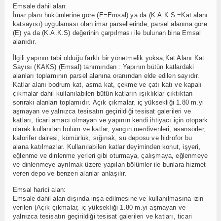
Emsale dahil alan:
İmar planı hükümlerine göre (E=Emsal) ya da (K.A.K.S.=Kat alanı
katsayısı) uygulaması olan imar parsellerinde, parsel alanına göre
(E) ya da (K.A.K.S) değerinin çarpılması ile bulunan bina Emsal
alanıdır.
İlgili yapının tabi olduğu farklı bir yönetmelik yoksa,Kat Alanı Kat
Sayısı (KAKS) (Emsal) tanımından : Yapının bütün katlardaki
alanları toplamının parsel alanına oranından elde edilen sayıdır.
Katlar alanı bodrum kat, asma kat, çekme ve çatı katı ve kapalı
çıkmalar dahil kullanılabilen bütün katların ışıklıklar çıktıktan
sonraki alanları toplamıdır. Açık çıkmalar, iç yüksekliği 1.80 m.yi
aşmayan ve yalnızca tesisatın geçirildiği tesisat galerileri ve
katları, ticari amacı olmayan ve yapının kendi ihtiyacı için otopark
olarak kullanılan bölüm ve katlar, yangın merdivenleri, asansörler,
kalorifer dairesi, kömürlük, sığınak, su deposu ve hidrofor bu
alana katılmazlar. Kullanılabilen katlar deyiminden konut, işyeri,
eğlenme ve dinlenme yerleri gibi oturmaya, çalışmaya, eğlenmeye
ve dinlenmeye ayrılmak üzere yapılan bölümler ile bunlara hizmet
veren depo ve benzeri alanlar anlaşılır.
Emsal harici alan:
Emsale dahil alan dışında inşa edilmesine ve kullanılmasına izin
verilen (Açık çıkmalar, iç yüksekliği 1.80 m.yi aşmayan ve
yalnızca tesisatın geçirildiği tesisat galerileri ve katları, ticari