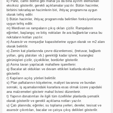
k) Pano, camlı bölme gibi mahal ya da bina ayırım elemanları
eksiksiz gösterilir, gerekli açıklamalar yazılır. Bütün hacimler,
birbirini tekrarlayan hacimlerin biri, ihtiyaç programına uygun
olarak tefriş edilir.
l) Bütün hacimler, ihtiyaç programında belirtilen fonksiyonlarına
uygun tefriş edilir.
m) Merdiven ve rampaların çıkış okları çizilir. Rampaların
eğimleri, başlangıç ve bitiş noktaları ile ara bağlantılar varsa bu
noktaların kotları yazılır.
n) Asansör ve monşarjlar kapasitelerine uygun olarak ve m2 alanı
olarak belirtilir.
o) Zemin kat planlarında çevre düzenlemesi, (tretuvar, bağlantı
yolları, giriş platoları vb.) gerektiği kadar işlenir, kuranglez
görünüşleri çizilir, çiçeklikler, bordürler gösterilir.
p) Asma tavan yapılacak mahallere işaretlenir.
q) Bacalar ait oldukları ve devam ettikleri katlarda eksiksiz
gösterilir.
r) Kapıların açılış yönleri belirtilir.
s) Plan paftalarının köşelerine, maliyet tavanına ve bundan
sonraki, iş aşamalarındaki kararlara esas olmak üzere yapıdaki
ana malzemeleri gösterir mahal listesi düzenlenir.
t) Yapının donatımları ile ilgili tüm özellikler planlarda şematik
olarak gösterilir ve gerekli açıklama notları yazılır.
u) Çatı planında; eğimler, su toplama yerleri, dereler, tesisat ve
asansör çıkıntıları, bacalar ve çatıya çıkış delikleri gösterilir.