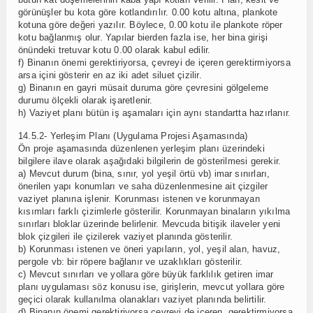
görünüşler bu kota göre kotlandırılır. 0.00 kotu altına, plankote
kotuna göre değeri yazılır. Böylece, 0.00 kotu ile plankote röper
kotu bağlanmış olur. Yapılar bierden fazla ise, her bina girişi
önündeki tretuvar kotu 0.00 olarak kabul edilir.
f) Binanın önemi gerektiriyorsa, çevreyi de içeren gerektirmiyorsa
arsa içini gösterir en az iki adet siluet çizilir.
g) Binanın en gayri müsait duruma göre çevresini gölgeleme
durumu ölçekli olarak işaretlenir.
h) Vaziyet planı bütün iş aşamaları için aynı standartta hazırlanır.
14.5.2- Yerleşim Planı (Uygulama Projesi Aşamasında)
Ön proje aşamasında düzenlenen yerleşim planı üzerindeki
bilgilere ilave olarak aşağıdaki bilgilerin de gösterilmesi gerekir.
a) Mevcut durum (bina, sınır, yol yeşil örtü vb) imar sınırları,
önerilen yapı konumları ve saha düzenlenmesine ait çizgiler
vaziyet planına işlenir. Korunması istenen ve korunmayan
kısımları farklı çizimlerle gösterilir. Korunmayan binaların yıkılma
sınırları bloklar üzerinde belirlenir. Mevcuda bitişik ilaveler yeni
blok çizgileri ile çizilerek vaziyet planında gösterilir.
b) Korunması istenen ve öneri yapıların, yol, yeşil alan, havuz,
pergole vb: bir röpere bağlanır ve uzaklıkları gösterilir.
c) Mevcut sınırları ve yollara göre büyük farklılık getiren imar
planı uygulaması söz konusu ise, girişlerin, mevcut yollara göre
geçici olarak kullanılma olanakları vaziyet planında belirtilir.
d) Binanın önemi gerektiriyorsa çevreyi de içeren, gerektirmiyorsa