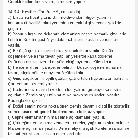
Gerekli kotlandırma ve açıklamalar yapılır.
14.3.4. Kesitler (Ön Proje Aşamasında)
a) En az iki kesit çizilir. Biri merdivenden, diğeri yapının
konstrüktif özelliği olan yerlerden en çok bilgi verecek şekilde
geçirilir.
b) Yapının inşai ve dekoratif elemanları net ve şematik çizgilerle
belirtilir. Kesitin geçtiği yerdeki mahallerin kodları ve isimleri
yazılır.
c) Bir ölçü çizgisi üzerinde kat yükseklikleri verilir. Düşük
döşemeler ve asma tavan yapılan yerlerde kaba döşeme
üstünden olmak üzere kat yüksekliği ayrıca ölçülendirilir.
b) Pencere altları, parapetler belirtilir. Düşük döşemeler, asma
tavan, alçak bölmeler ayrıca ölçülendirilir.
c) Giriş saçakları, meyilli çatılar, çatı örtüleri kaplamaları belirtilir.
Çatı yalıtım sistemi yazılır.
d) Bodrum duvarlarında ve temelde yalıtım gerekiyorsa sistem
açıklanır. Zemin suyu minimum ve maksimum kotları yazılır.
Kuranglezler çizilir.
e) Doğal zemin nokta nokta öneri zemin devamlı çizgi ile gösterilir
ve her ikisine ait gerekli kodlandırma eksiksiz yapılır.
f) Cephe elemanlarının malzeme açıklamaları yapılır.
g) Çatı eğimi ve örtü malzemeleri , dereler, yağmur inişleri belirtilir.
Malzeme açılımları yazılır. Dere mahya, saçak kuleler asansör ve
tesisat çıkıntıları ile bacalar kotlandırılır.