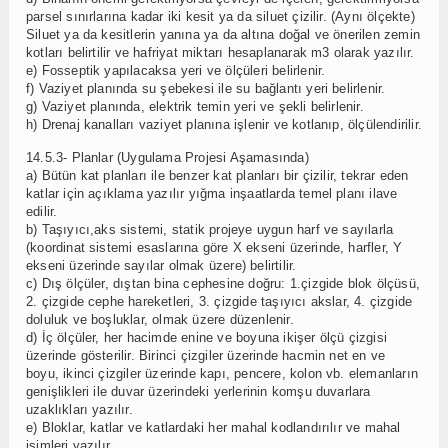
parsel sınırlarına kadar iki kesit ya da siluet çizilir. (Aynı ölçekte)
Siluet ya da kesitlerin yanına ya da altına doğal ve önerilen zemin
kotları belirtilir ve hafriyat miktarı hesaplanarak m3 olarak yazılır.
e) Fosseptik yapılacaksa yeri ve ölçüleri belirlenir.
f) Vaziyet planında su şebekesi ile su bağlantı yeri belirlenir.
g) Vaziyet planında, elektrik temin yeri ve şekli belirlenir.
h) Drenaj kanalları vaziyet planına işlenir ve kotlanıp, ölçülendirilir.
14.5.3- Planlar (Uygulama Projesi Aşamasında)
a) Bütün kat planları ile benzer kat planları bir çizilir, tekrar eden
katlar için açıklama yazılır yığma inşaatlarda temel planı ilave
edilir.
b) Taşıyıcı,aks sistemi, statik projeye uygun harf ve sayılarla
(koordinat sistemi esaslarına göre X ekseni üzerinde, harfler, Y
ekseni üzerinde sayılar olmak üzere) belirtilir.
c) Dış ölçüler, dıştan bina cephesine doğru: 1.çizgide blok ölçüsü,
2. çizgide cephe hareketleri, 3. çizgide taşıyıcı akslar, 4. çizgide
doluluk ve boşluklar, olmak üzere düzenlenir.
d) İç ölçüler, her hacimde enine ve boyuna ikişer ölçü çizgisi
üzerinde gösterilir. Birinci çizgiler üzerinde hacmin net en ve
boyu, ikinci çizgiler üzerinde kapı, pencere, kolon vb. elemanların
genişlikleri ile duvar üzerindeki yerlerinin komşu duvarlara
uzaklıkları yazılır.
e) Bloklar, katlar ve katlardaki her mahal kodlandırılır ve mahal
isimleri yazılır.