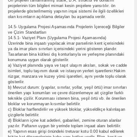
Ön projeleri tamamlanmış statik, B.A. strüktür ve donatım
projelerinin tüm bilgileri mimari kesin projelere yansıtılır. ön
projelerde gösterilmemiş yapının inşai sistemi ile ilgili özellikleri
olan kısımların açıklama detayları bu aşamada verilir.
14.5- Uygulama Projesi Aşamasında Projelerin İçereceği Bilgiler
ve Çizim Standartları
14.5.1- Vaziyet Planı (Uygulama Projesi Aşamasında)
Üzerinde bina inşaatı yapılacak imar parselinin kent içerisindeki
ya da imar planı sınırları içerisindeki yerini gösteren plandır.
Tasarlanan bina kütlesi dış konturlarıyla ve yerleşme planındaki
konumuna uygun olarak gösterilir.
a) Vaziyet planında yaya ve taşıt ulaşım aksları, sokak ve cadde
isimleri, toplu taşınım durak ve istasyon yerleri işaretlenir.Hakim
rüzgar, manzara ve kuzey yönü işaretleri, aynı yerde toplu olarak
gösterilir.
b) Mevcut durum: (yapılar, sınırlar, yollar, yeşil örtü) imar sınırları
önerilen yapı konumları ve çevre düzenlemeye ait çizgiler farklı
teknikle çizilir. Korunması istenen bina, yeşil örtü vb. ile önerilen
bloklar ve korunmayan kısımlar belirtilir.
c) Bloklar harflendirilir ve yüksek bloklar, yükseldikçe kalınlaşan
çizgilerle belirtilir.
d) Blokların içine kat adetleri, gabarileri, zemine oturan alanlar
yazılır. Paftanın uygun bir yerinde toplam inşaat alanı belirtilir.
e) Yapının esas girişi önündeki tretuvar kotu 0.00 kabul edilerek
bütün kat döşemelerinin kaba yapı kotları verilir. Plan, kesit ve