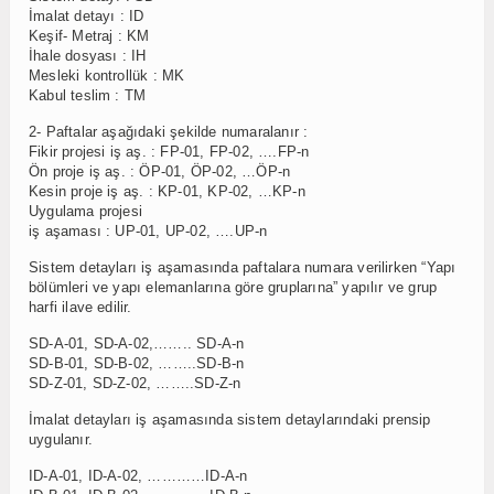
İmalat detayı : ID
Keşif- Metraj : KM
İhale dosyası : IH
Mesleki kontrollük : MK
Kabul teslim : TM
2- Paftalar aşağıdaki şekilde numaralanır :
Fikir projesi iş aş. : FP-01, FP-02, ….FP-n
Ön proje iş aş. : ÖP-01, ÖP-02, …ÖP-n
Kesin proje iş aş. : KP-01, KP-02, …KP-n
Uygulama projesi
iş aşaması : UP-01, UP-02, ….UP-n
Sistem detayları iş aşamasında paftalara numara verilirken “Yapı
bölümleri ve yapı elemanlarına göre gruplarına” yapılır ve grup
harfi ilave edilir.
SD-A-01, SD-A-02,…….. SD-A-n
SD-B-01, SD-B-02, ……..SD-B-n
SD-Z-01, SD-Z-02, ……..SD-Z-n
İmalat detayları iş aşamasında sistem detaylarındaki prensip
uygulanır.
ID-A-01, ID-A-02, …………ID-A-n