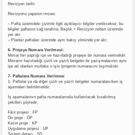
Revizyon tarihi
Revizyonu yapanın imzası
– Pafta üzerindeki çizimle ilgili açıklayıcı bilgiler verilecekse, bu
bilgiler paftanın sağ tarafına, Başlık + Revizyon notları üzerinde
yer alır.
– Planlar paftaları üzerinde aynı bakış yönünde yer alır.
6- Projeye Numara Verilmesi:
Mimar her yaptığı işe ve hazırladığı projeye bir numara vermelidir.
Mimarın hazırladığı çizili ve yazılı belgeler ile yazışmalarının aynı
işe ait olanları mutlaka o işin /projenin numarasını taşımalıdır.
7- Paftalara Numara Verilmesi
1- Paftalar ya da diğer çizili ve yazılı belgeler numaralanırken iş
aşamaları belirtilmelidir.
İş aşamalarının pafta numaralarında kullanılacak kısaltılmış
şekilleri şöyledir;
Fikir projesi : FP
Ön proje : ÖP
Kesin proje : KP
Uygulama projesi : UP
Sistem detayı : SD