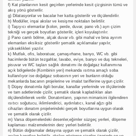
f) Kat planlarının kesit geçirilen yerlerinde kesit çizgisinin tümü ve
akış yönü gösterilir.
g) Dilatasyonlar ve bacalar her katta gösterilir ve ölçülendirilir.
h) Modüller, inşai akslar ve kesişme noktaları belirtilir.
i) Taşıyıcı elemanlar (kolon, perde, duvar, pano vb.) ayrı çizim
tekniği ve gerçek boyutları gösterilir, içleri koyulaştırılır.
j) Pano camlı bölme, alçak duvar vb. gibi mahal ve bina ayırım
elemanları eksiksiz gösterilir şematik açıklamalar yapılır,
yükseklikleri yazılır.
k) Mutfak, ofis, laboratuar, çamaşırhane, banyo, WC vb. gibi
hacimlerde bütün tezgahlar, lavabo, eviye, banyo ve duş tekneleri,
pisuvar ve WC taşları sağlık donatımı ile doğalgaz kullanımına
açık bölgelerde (Kombinin yeri) mekanda ısıtma amaçlı soba
kullanılıyor ise doğalgaz sobasının yeri ve bunların olduğu
mekanlarda bacanın projelerine ve imalat tariflerine uygun çizilir.
l) Düşey donatımla ilgili borular, kanallar yerlerinde ve ölçülerinde
ve tam adetlerinde çizilir, şematik olarak kapladıkları alan
ölçülendirilerek verilir. Donatımların, yapının mimarisini ilgilendiren
ısıtıcı soğutucu, iklimlendirici, aydınlatıcı, kanal ağzı gibi
cihazları donatım projelerindeki gerçek boyutlarına uygun olarak
ve şematik olarak çizilir.
m) Varsa döşemelerdeki desenler,eğimler süzgeç yerleri, döşeme
kaplaması malzemelerinin derz yerleri belirtilir.
n) Bütün doğramalar detayına uygun ve şematik olarak çizilir,
açılan kanatları belirtilir, aksları gösteren çizgiler üzerinde en ve