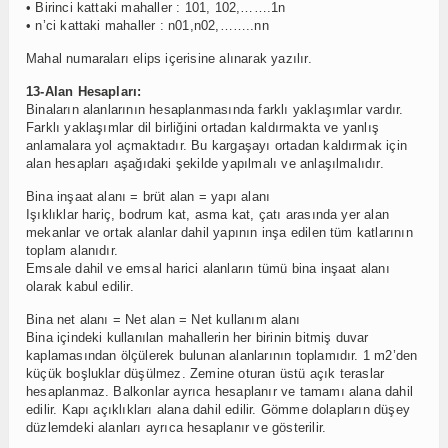
• Birinci kattaki mahaller : 101, 102,…….1n
• n’ci kattaki mahaller : n01,n02,……..nn
Mahal numaraları elips içerisine alınarak yazılır.
13-Alan Hesapları:
Binaların alanlarının hesaplanmasında farklı yaklaşımlar vardır.
Farklı yaklaşımlar dil birliğini ortadan kaldırmakta ve yanlış
anlamalara yol açmaktadır. Bu kargaşayı ortadan kaldırmak için
alan hesapları aşağıdaki şekilde yapılmalı ve anlaşılmalıdır.
Bina inşaat alanı = brüt alan = yapı alanı
Işıklıklar hariç, bodrum kat, asma kat, çatı arasında yer alan
mekanlar ve ortak alanlar dahil yapının inşa edilen tüm katlarının
toplam alanıdır.
Emsale dahil ve emsal harici alanların tümü bina inşaat alanı
olarak kabul edilir.
Bina net alanı = Net alan = Net kullanım alanı
Bina içindeki kullanılan mahallerin her birinin bitmiş duvar
kaplamasından ölçülerek bulunan alanlarının toplamıdır. 1 m2’den
küçük boşluklar düşülmez. Zemine oturan üstü açık teraslar
hesaplanmaz. Balkonlar ayrıca hesaplanır ve tamamı alana dahil
edilir. Kapı açıklıkları alana dahil edilir. Gömme dolapların düşey
düzlemdeki alanları ayrıca hesaplanır ve gösterilir.