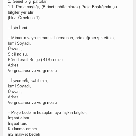
1. Genel bilgi paftaları
1-1: Proje başlığı, (Birinci sahife olarak) Proje Başlığında şu
bilgiler yer alır;
(bkz. Örnek no:1)
– İşin İsmi
– Mimarın veya mimarlık bürosunun, ortaklığının şirketinin;
İsmi Soyadı,
Ünvanı,
Sicil no’su,
Büro Tescil Belge (BTB) no’su
Adresi
Vergi dairesi ve vergi no’su
– İşveren/İş sahibinin;
İsmi Soyadı,
Ünvanı,
Adresi,
Vergi dairesi ve vergi no’su
– Proje bedelini hesaplamaya ilişkin bilgiler,
İnşaat alanı
İnşaat türü
Kullanma amacı
m2 maliyet bedeli