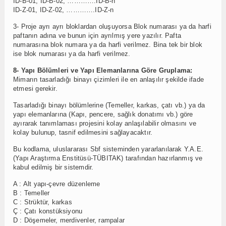
ID-B-01, ID-B-02, ………….ID-B-n
ID-Z-01, ID-Z-02, ………….ID-Z-n
3- Proje ayrı ayrı bloklardan oluşuyorsa Blok numarası ya da harfi
paftanın adına ve bunun için ayrılmış yere yazılır. Pafta
numarasına blok numara ya da harfi verilmez. Bina tek bir blok
ise blok numarası ya da harfi verilmez.
8- Yapı Bölümleri ve Yapı Elemanlarına Göre Gruplama:
Mimarın tasarladığı binayı çizimleri ile en anlaşılır şekilde ifade
etmesi gerekir.
Tasarladığı binayı bölümlerine (Temeller, karkas, çatı vb.) ya da
yapı elemanlarına (Kapı, pencere, sağlık donatımı vb.) göre
ayırarak tanımlaması projesini kolay anlaşılabilir olmasını ve
kolay bulunup, tasnif edilmesini sağlayacaktır.
Bu kodlama, uluslararası Sbf sisteminden yararlanılarak Y.A.E.
(Yapı Araştırma Enstitüsü-TÜBITAK) tarafından hazırlanmış ve
kabul edilmiş bir sistemdir.
A : Alt yapı-çevre düzenleme
B : Temeller
C : Strüktür, karkas
Ç : Çatı konstüksiyonu
D : Döşemeler, merdivenler, rampalar