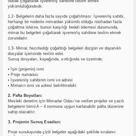
olarak çoğaltarak işveren/iş sahibine teslim etmek
yükümlülüğündedir.
1.2- Belgelerin daha fazla sayıda çoğaltılması: İşveren/iş sahibi,
herhangi bir nedenle mimardan yükümlü olduğu nüshadan fazla
çoğaltma isterse, bunun karşılığı bedeli ödemesi durumunda,
mimar bu belgeleri çoğaltarak işveren/iş sahibine teslim etmek
zorundadır.
1.3- Mimar, hazırladığı çoğalttığı belgeleri düzgün ve dayanıklı
dosyalar içerisinde teslim eder.
Sunuş dosyaları, kapağında, sırtlığında ve üzerinde;
• İşin (projenin) ismi
• Proje numarası
• İşveren/iş sahibinin ismi ve adresi
• Mimarın ismi ve adresi belirtilmelidir.
2. Pafta Boyutları:
Mesleki denetim için Mimarlar Odası’na verilen projeler ve yazılı
belgelerin tümü A – 4 normuna uygun katlanabilir pafta düzenine
sahip olacaktır.
3. Projenin Sunuş Esasları:
Proje sunuluşunda çizili belgeler aşağıdaki şekilde sıralanır.