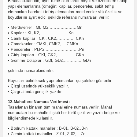
Binada kullanılan, aynı türde olup farklı boyut ve özelliklere sahip
yapı elemanlarına (örneğin; kapılar, pencereler, sabit tefriş
elemanları hareketli tefriş elemanları merdivenler vb) özellik ve
boyutlarını ayırt edici şekilde referans numaraları verilir.
• Merdivenler : Ml, M2…………………Mn
• Kapılar : Kl, K2,…………………Kn
• Camlı kapılar : CKl, CK2,…………. CKn
• Camekanlar : CMKl, CMK2,….CMKn
• Pencereler : Pl,P2,…………………….Pn
• Giriş kapıları : GKl, GK2,…………..GKn
• Gömme Dolaplar : GDl, GD2,…………..GDn
şeklinde numaralandırılır.
Boyutları belirtilecek yapı elemanları şu şekilde gösterilir.
• Çizgi üzerinde yükseklik yazılır.
• Çizgi altında genişlik yazılır.
12-Mahallere Numara Verilmesi:
Tasarlanan binanın tüm mahallerine numara verilir. Mahal
numaraları bu mahalle ilişkili her türlü çizili ve yazılı belge ve
bilgilendirmede kullanılır.
• Bodrum kattaki mahaller : B-01, B-02,.B-n
• Zemin kattaki mahaller : Z-01, Z-02,…Zn