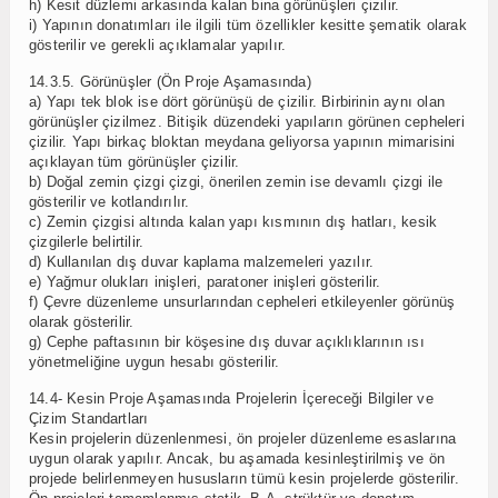
h) Kesit düzlemi arkasında kalan bina görünüşleri çizilir.
i) Yapının donatımları ile ilgili tüm özellikler kesitte şematik olarak
gösterilir ve gerekli açıklamalar yapılır.
14.3.5. Görünüşler (Ön Proje Aşamasında)
a) Yapı tek blok ise dört görünüşü de çizilir. Birbirinin aynı olan
görünüşler çizilmez. Bitişik düzendeki yapıların görünen cepheleri
çizilir. Yapı birkaç bloktan meydana geliyorsa yapının mimarisini
açıklayan tüm görünüşler çizilir.
b) Doğal zemin çizgi çizgi, önerilen zemin ise devamlı çizgi ile
gösterilir ve kotlandırılır.
c) Zemin çizgisi altında kalan yapı kısmının dış hatları, kesik
çizgilerle belirtilir.
d) Kullanılan dış duvar kaplama malzemeleri yazılır.
e) Yağmur olukları inişleri, paratoner inişleri gösterilir.
f) Çevre düzenleme unsurlarından cepheleri etkileyenler görünüş
olarak gösterilir.
g) Cephe paftasının bir köşesine dış duvar açıklıklarının ısı
yönetmeliğine uygun hesabı gösterilir.
14.4- Kesin Proje Aşamasında Projelerin İçereceği Bilgiler ve
Çizim Standartları
Kesin projelerin düzenlenmesi, ön projeler düzenleme esaslarına
uygun olarak yapılır. Ancak, bu aşamada kesinleştirilmiş ve ön
projede belirlenmeyen hususların tümü kesin projelerde gösterilir.