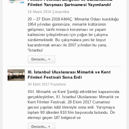
Filmleri Yarışması Şartnamesi Yayımlandı!
16 Mayıs 2018 Çarşamba
20 – 27 Ekim 2018 AMAÇ: Mimarlar Odası kurulduğu
1954 yılından günümüze, mimarlık kültürünün
gelişmesi, tarihi mirasın korunması ve yaşam
kalitesinin iyileştirilmesi için yoğun bir çalışma
sürdürmektedir. Bu çalışmalara yeni bir boyut
kazandırmak amacı ile 2007 yılından bu yana,
“İstanbul
Devamı...
▸
XI. İstanbul Uluslararası Mimarlık ve Kent
Filmleri Festivali Sona Erdi
30 Ekim 2017 Pazartesi
XIII. Mimarlık ve Kent Şenliği etkinlikleri kapsamında
gerçekleştirilen, XI. İstanbul Uluslararası Mimarlık ve
Kent Filmleri Festivali, 28 Ekim 2017 Cumartesi
gecesi yapılan ödül töreniyle sona erdi. Yarışmaya
toplam 90 ülkeden 910 film başvuruda bulundu. Ön
elemeyi geçen 187 belgesel ve
Devamı...
▸