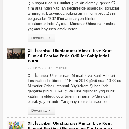
için başvuruda bulunulmuş ve ön elemeyi geçen 97
film arasından yapılan seçimlerde aşağıdaki sonuçlar
alınmıştır. Başvuruda bulunulan filmlerin %67.2’sini
belgeseller, %32.8’ini animasyon filmler
oluşturmaktadır. Ayrıca; Mimarlar Odası’na meslek
yaşamı boyunca emek veren…
Devamı...
▸
XII. İstanbul Uluslararası Mimarlık ve Kent
Filmleri Festivali’nde Ödüller Sahiplerini
Buldu
27 Ekim 2018 Cumartesi
XII. İstanbul Uluslararası Mimarlık ve Kent Filmleri
Festivali ödül töreni, 27 Ekim 2018 günü saat 19.00’da
Mimarlar Odası İstanbul Büyükkent Şubesi’nde
gerçekleştirildi. Ülke içi ve ülke dışından yoğun bir
katılımın olduğu ödül töreni mimarist.tv’den canlı
olarak yayımlandı. Yarışmaya, uluslararası bir
Devamı...
▸
XII. İstanbul Uluslararası Mimarlık ve Kent
Filmleri Festivali Belgesel ve Canlandırma