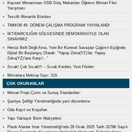
Kayseri Mimarsinan OSB Giriş Mekanları Öğrenci Mimari Fikir
Yarışması
Tescilli Mimarlık Büroları
TMMOB 49. DÖNEM ÇALIŞMA PROGRAMI YAYINLANDI
İKTİDARCILIĞIN GÖLGESİNDE DEMOKRASİYLE OLAN
SINAVIMIZ
Henüz Belli Değil Ama, Yeni Bir Küresel Savaşlar Çağının Eşiğinde;
Dijital Bir Başlangıç Olarak: “Yapay Zeka(YZ)’lar, Yapay
Zeka(YZ)’lara Karşı!…”
Sıcak! Çok Sıcak!!! – Sıcak Kentler, Yeni Fikirler
Mimarlara Mektup Sayı: 315
ÇOK OKUNANLAR
Mimari Proje Çizim ve Sunuş Standartları
Şantiye Şefliği Yönetmeliğinde yeni düzenleme
Oda Kayıt ve Koşulları
Yapı Yaklaşık Birim Maliyetleri
Planlı Alanlar İmar Yönetmeliği’nde 28 Ocak 2025 Tarih 32796 Sayılı