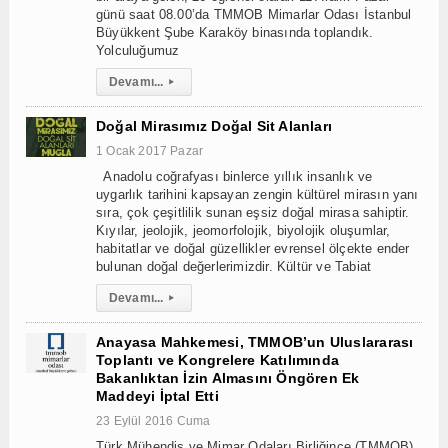
günü saat 08.00’da TMMOB Mimarlar Odası İstanbul
Büyükkent Şube Karaköy binasında toplandık.
Yolculuğumuz
Devamı...
▸
Doğal Mirasımız Doğal Sit Alanları
1 Ocak 2017 Pazar
Anadolu coğrafyası binlerce yıllık insanlık ve
uygarlık tarihini kapsayan zengin kültürel mirasın yanı
sıra, çok çeşitlilik sunan eşsiz doğal mirasa sahiptir.
Kıyılar, jeolojik, jeomorfolojik, biyolojik oluşumlar,
habitatlar ve doğal güzellikler evrensel ölçekte ender
bulunan doğal değerlerimizdir. Kültür ve Tabiat
Devamı...
▸
Anayasa Mahkemesi, TMMOB’un Uluslararası
Toplantı ve Kongrelere Katılımında
Bakanlıktan İzin Almasını Öngören Ek
Maddeyi İptal Etti
23 Eylül 2016 Cuma
Türk Mühendis ve Mimar Odaları Birliğince (TMMOB)