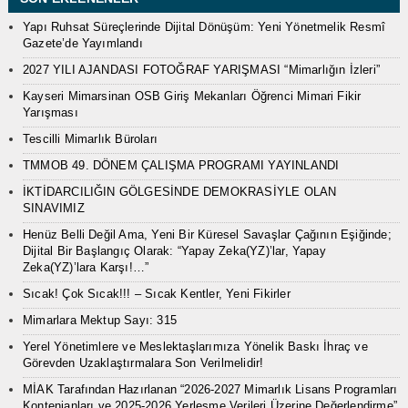
Yapı Ruhsat Süreçlerinde Dijital Dönüşüm: Yeni Yönetmelik Resmî
Gazete’de Yayımlandı
2027 YILI AJANDASI FOTOĞRAF YARIŞMASI “Mimarlığın İzleri”
Kayseri Mimarsinan OSB Giriş Mekanları Öğrenci Mimari Fikir
Yarışması
Tescilli Mimarlık Büroları
TMMOB 49. DÖNEM ÇALIŞMA PROGRAMI YAYINLANDI
İKTİDARCILIĞIN GÖLGESİNDE DEMOKRASİYLE OLAN
SINAVIMIZ
Henüz Belli Değil Ama, Yeni Bir Küresel Savaşlar Çağının Eşiğinde;
Dijital Bir Başlangıç Olarak: “Yapay Zeka(YZ)’lar, Yapay
Zeka(YZ)’lara Karşı!…”
Sıcak! Çok Sıcak!!! – Sıcak Kentler, Yeni Fikirler
Mimarlara Mektup Sayı: 315
Yerel Yönetimlere ve Meslektaşlarımıza Yönelik Baskı İhraç ve
Görevden Uzaklaştırmalara Son Verilmelidir!
MİAK Tarafından Hazırlanan “2026-2027 Mimarlık Lisans Programları
Kontenjanları ve 2025-2026 Yerleşme Verileri Üzerine Değerlendirme”