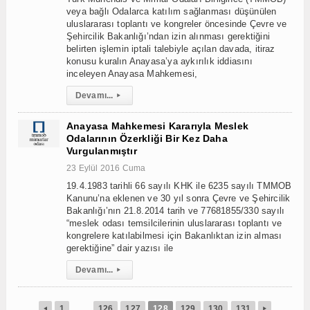
veya bağlı Odalarca katılım sağlanması düşünülen
uluslararası toplantı ve kongreler öncesinde Çevre ve
Şehircilik Bakanlığı’ndan izin alınması gerektiğini
belirten işlemin iptali talebiyle açılan davada, itiraz
konusu kuralın Anayasa’ya aykırılık iddiasını
inceleyen Anayasa Mahkemesi,
Devamı...
▸
Anayasa Mahkemesi Kararıyla Meslek
Odalarının Özerkliği Bir Kez Daha
Vurgulanmıştır
23 Eylül 2016 Cuma
19.4.1983 tarihli 66 sayılı KHK ile 6235 sayılı TMMOB
Kanunu’na eklenen ve 30 yıl sonra Çevre ve Şehircilik
Bakanlığı’nın 21.8.2014 tarih ve 77681855/330 sayılı
“meslek odası temsilcilerinin uluslararası toplantı ve
kongrelere katılabilmesi için Bakanlıktan izin alması
gerektiğine” dair yazısı ile
Devamı...
▸
1
…
126
127
128
129
130
131
◂
▸