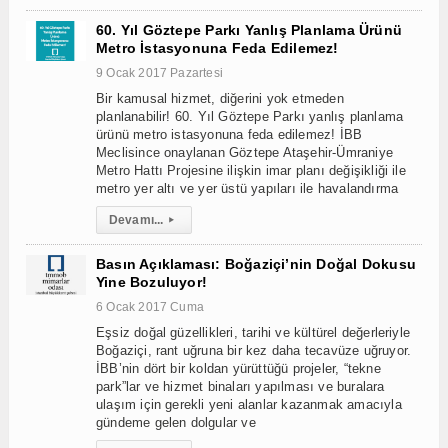
60. Yıl Göztepe Parkı Yanlış Planlama Ürünü
Metro İstasyonuna Feda Edilemez!
9 Ocak 2017 Pazartesi
Bir kamusal hizmet, diğerini yok etmeden
planlanabilir! 60. Yıl Göztepe Parkı yanlış planlama
ürünü metro istasyonuna feda edilemez! İBB
Meclisince onaylanan Göztepe Ataşehir-Ümraniye
Metro Hattı Projesine ilişkin imar planı değişikliği ile
metro yer altı ve yer üstü yapıları ile havalandırma
Devamı...
▸
Basın Açıklaması: Boğaziçi’nin Doğal Dokusu
Yine Bozuluyor!
6 Ocak 2017 Cuma
Eşsiz doğal güzellikleri, tarihi ve kültürel değerleriyle
Boğaziçi, rant uğruna bir kez daha tecavüze uğruyor.
İBB’nin dört bir koldan yürüttüğü projeler, “tekne
park”lar ve hizmet binaları yapılması ve buralara
ulaşım için gerekli yeni alanlar kazanmak amacıyla
gündeme gelen dolgular ve