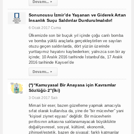
Devamı...
▸
Sonuncusu İzmir’de Yaşanan ve Giderek Artan
İnsanlık Suçu Saldırılar Durdurulmalıdır!
6 Ocak 2017 Cuma
Ülkemizde son bir buçuk yıl içinde çoğu canlı bomba
ve bomba yüklü araçlarla gerçekleştirilen ve sayıları
otuzu geçen saldırılarda, dört yüzün üzerinde
yurttaşımız hayatını kaybederken; yalnızca son bir ay
içinde; 10 Aralık 2016 tarihinde İstanbul’da, 17 Aralık
2016 tarihinde Kayseri’de
Devamı...
▸
(*)“Kamuyasal Bir Anayasa için Kavramlar
Sözlüğü-2”(İki)
3 Ocak 2017 Salı
Mimari bir eser, bazen güzelleme yapmak amacıyla
sıfat olarak kullanılsa da, yine de “bir mücevher” yani
“kişisel ziynet eşyası” değildir. Bir mücevherin
pırıltısının arkasına saklanamayacak büyüklükte
doğal/çevresel, sosyal, kültürel, ekonomik,
zihinsel/estetik, bazen de siyasal; farklı katmanlar