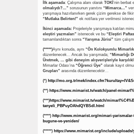
İlk aşamada
: Çalışma alanı olarak
TOKİ
’nin berbat e
olmalıydı?…”
sorusunun yanıtını
“Mimarca…”
ver
yarışmaya hazırlanırken gerek çizim gerekse de fiki
“Mutlaka Belirten!”
ek not/lara yer verilmesi isten
İkinci aşamada:
Projeleriyle yarışmaya katılan mim
eleştiri yazmaları”
istenecek ve bu
“Eleştiri Pafta
tamamlandıktan sonra
“Yarışma Jürisi”
tüm çalışma
(*****)
Aynı konuda, aynı
“Ön Kolokyumlu Mimarlık E
düzenlenecek… Ancak bu yarışmada;
“Mimarlığı D
Üretmek, … gibi deneyim alışverişleriyle karşılık
Mimarlar Odası’na
“Öğrenci Üye”
olarak kayıt olm
Grupları”
arasında düzenlenecektir…
(*)
http://mo.org.tr/mek/index.cfm?kurultay=IV
(**)
https://www.mimarist.tv/watch/panel-mimar
(***)
https://www.mimarist.tv/watch/mimarl%C4%B
tanyeli_PBPuyOAhdQYBSdl.html
(****)
http://www.mimarist.org/mimari-yarismalar-
bugune-ve-yeniden/
(*****)
https://www.mimarist.org/include/uploads/