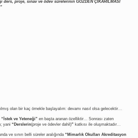
i ders, proje, sınav ve ödev sürelerinin GÖZDEN ÇIKARILMASI
…”
lmış olan bir kaç örnekle başlayalım: devamı nasıl olsa gelecektir…
n
“İstek ve Yeteneği”
en başta aranan özelliktir… Sonrası zaten
n; yani
“Derslerin
(proje ve ödevler dahil)
”
katkısı ile oluşmaktadır…
unda ve sınırı belli süreler aralığında
“Mimarlık Okulları Akreditasyon