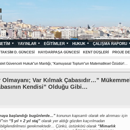
NETIM
YAYINLAR
EĞITIMLER
HUKUK
ÇALIŞMA RAPORU
NDARTLARI
TAKSIM D. GÜNCESI
HAYDARPAŞA GÜNCESI
KENT DÜŞLERI
PROJE DE
üvenceli Hukuk”un Mantığı; “Kamuyasal Toplum”un Matematiksel Özüdür!…
İst
asal Toplum”un Matematiksel Özüdür!…
İstanbul’a dair
Ne Kadar Güzel Bir 
asal Toplum”un Matematiksel Özüdür!…
İstanbul’a dair
Ne Kadar Güzel Bir 
Var Olmayanı; Var Kılmak Çabasıdır…” Mükemme
basının Kendisi” Olduğu Gibi…
ılmaya başlandığı bugünlerde…”
konunun kapsamlı olarak ele alınması için
i”
nin
“5 yıl + 2 yıl staj”
olarak yer aldığı gözden kaçırılmadan
mde bilgilendirilmesi gerekmektedir… Çünkü, üstünkörü olarak
“Mimarlık