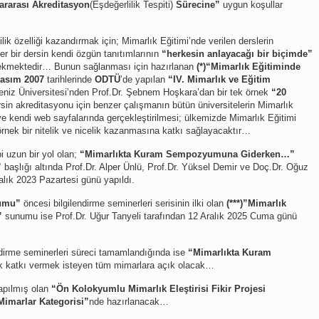
ararası Akreditasyon
(Eşdeğerlilik Tespiti)
Sürecine”
uygun koşullar
ilik özelliği kazandırmak için; Mimarlık Eğitimi’nde verilen derslerin
r bir dersin kendi özgün tanıtımlarının
“herkesin anlayacağı bir biçimde”
rekmektedir… Bunun sağlanması için hazırlanan
(*)“Mimarlık Eğitiminde
Kasım 2007
tarihlerinde
ODTÜ
’de yapılan
“IV. Mimarlık ve Eğitim
iz Üniversitesi’nden Prof.Dr. Şebnem Hoşkara’dan bir tek örnek
“20
rsin akreditasyonu için benzer çalışmanın bütün üniversitelerin Mimarlık
 ve kendi web sayfalarında gerçekleştirilmesi; ülkemizde Mimarlık Eğitimi
örnek bir nitelik ve nicelik kazanmasına katkı sağlayacaktır…
 uzun bir yol olan;
“Mimarlıkta Kuram Sempozyumuna Giderken…”
”
başlığı altında Prof.Dr. Alper Ünlü, Prof.Dr. Yüksel Demir ve Doç.Dr. Oğuz
ralık 2023 Pazartesi günü yapıldı.
umu”
öncesi bilgilendirme seminerleri serisinin ilki olan
(***)”Mimarlık
”
sunumu ise Prof.Dr. Uğur Tanyeli tarafından 12 Aralık 2025 Cuma günü
dirme seminerleri süreci tamamlandığında ise
“Mimarlıkta Kuram
ak katkı vermek isteyen tüm mimarlara açık olacak…
apılmış olan
“Ön Kolokyumlu Mimarlık Eleştirisi Fikir Projesi
Mimarlar Kategorisi”
nde hazırlanacak…