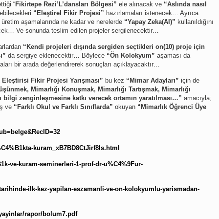
ttiği “
Fikirtepe Rezi’L’dansları Bölgesi”
ele alınacak ve
“Aslında nasıl
ebilecekleri
“Eleştirel Fikir Projesi”
hazırlamaları istenecek… Ayrıca
r üretim aşamalarında ne kadar ve nerelerde
“Yapay Zeka(AI)”
kullanıldığını
ecek… Ve sonunda teslim edilen projeler sergilenecektir…
arlardan
“Kendi projeleri dışında sergiden seçtikleri on(10) proje için
sı”
da sergiye eklenecektir… Böylece
“Ön Kolokyum”
aşaması da
ları bir arada değerlendirerek sonuçları açıklayacaktır…
leştirisi Fikir Projesi Yarışması”
bu kez
“Mimar Adayları”
için de
üşünmek, Mimarlığı Konuşmak, Mimarlığı Tartışmak, Mimarlığı
lı bilgi zenginleşmesine katkı verecek ortamın yaratılması…”
amacıyla;
uş ve
“Farklı Okul ve Farklı Sınıflarda”
okuyan
“Mimarlık Öğrenci Üye
&Sub=belge&RecID=32
l%C4%B1kta-kuram_xB7BD8CtJirf8Is.html
1k-ve-kuram-seminerleri-1-prof-dr-u%C4%9Fur-
tarihinde-ilk-kez-yapilan-eszamanli-ve-on-kolokyumlu-yarismadan-
yayinlar/rapor/bolum7.pdf