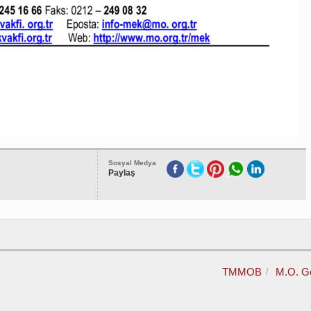
Sosyal Medya
Paylaş
TMMOB
M.O. G