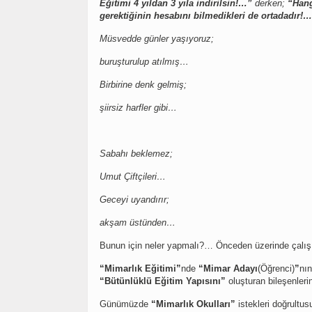
Eğitimi 4 yıldan 3 yıla indirilsin!…”
derken;
“Hang
gerektiğinin hesabını bilmedikleri de ortadadır!
Müsvedde günler yaşıyoruz;
buruşturulup atılmış…
Birbirine denk gelmiş;
şiirsiz harfler gibi…
Sabahı beklemez;
Umut Çiftçileri…
Geceyi uyandırır;
akşam üstünden…
Bunun için neler yapmalı?… Önceden üzerinde çalışı
“Mimarlık Eğitimi”
nde
“Mimar Adayı
(Öğrenci)
”
nı
“Bütünlüklü Eğitim Yapısını”
oluşturan bileşenleri
Günümüzde
“Mimarlık Okulları”
istekleri doğrultus