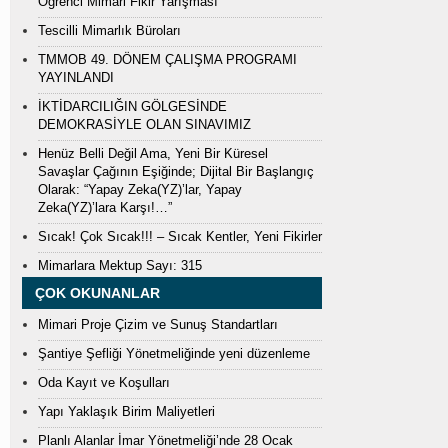
Öğrenci Mimari Fikir Yarışması
Tescilli Mimarlık Büroları
TMMOB 49. DÖNEM ÇALIŞMA PROGRAMI
YAYINLANDI
İKTİDARCILIĞIN GÖLGESİNDE
DEMOKRASİYLE OLAN SINAVIMIZ
Henüz Belli Değil Ama, Yeni Bir Küresel
Savaşlar Çağının Eşiğinde; Dijital Bir Başlangıç
Olarak: “Yapay Zeka(YZ)’lar, Yapay
Zeka(YZ)’lara Karşı!…”
Sıcak! Çok Sıcak!!! – Sıcak Kentler, Yeni Fikirler
Mimarlara Mektup Sayı: 315
ÇOK OKUNANLAR
Mimari Proje Çizim ve Sunuş Standartları
Şantiye Şefliği Yönetmeliğinde yeni düzenleme
Oda Kayıt ve Koşulları
Yapı Yaklaşık Birim Maliyetleri
Planlı Alanlar İmar Yönetmeliği’nde 28 Ocak