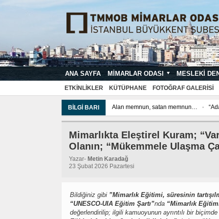
ANA SAYFA
MIMARLAR ODASI
MESLEKI DE
MIMARI PROJE ÇIZIM VE SUNUŞ STA
ETKINLIKLER
KÜTÜPHANE
FOTOĞRAF GALERISI
Alan memnun, satan memnun…
“Adalet G
BILGI BARI
“Adalet Güvenceli Hukuk”un Mantığı; “Kamuy
“Adalet Güvenceli Hukuk”un Mantığı; “Kamuy
Mimarlıkta Eleştirel Kuram; “
Olanın; “Mükemmele Ulaşma Ça
Yazar-
Metin Karadağ
23 Şubat 2026 Pazartesi
Bildiğiniz gibi
”Mimarlık Eğitimi, süresinin tartış
“UNESCO-UIA Eğitim Şartı”
nda
“Mimarlık Eğitim
değerlendirilip; ilgili kamuoyunun ayrıntılı bir biçi