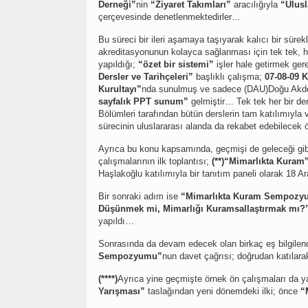
Derneği”
nin
“Ziyaret Takımları”
aracılığıyla
“Ulusl
çerçevesinde denetlenmektedirler…
Bu süreci bir ileri aşamaya taşıyarak kalıcı bir sürekl
akreditasyonunun kolayca sağlanması için tek tek, he
yapıldığı;
“özet bir sistemi”
işler hale getirmek ge
Dersler ve Tarihçeleri”
başlıklı çalışma;
07-08-09 
Kurultayı”
nda sunulmuş ve sadece (DAU)Doğu Akden
sayfalık PPT sunum”
gelmiştir… Tek tek her bir de
Bölümleri tarafından bütün derslerin tam katılımıyla
sürecinin uluslararası alanda da rekabet edebilecek 
Ayrıca bu konu kapsamında, geçmişi de geleceği gibi
çalışmalarının ilk toplantısı;
(**)“Mimarlıkta Kuram
Haşlakoğlu katılımıyla bir tanıtım paneli olarak 18 A
Bir sonraki adım ise
“Mimarlıkta Kuram Sempozy
Düşünmek mi, Mimarlığı Kuramsallaştırmak mı?
yapıldı…
Sonrasında da devam edecek olan birkaç eş bilgilen
Sempozyumu”
nun davet çağrısı; doğrudan katılar
(****)
Ayrıca yine geçmişte örnek ön çalışmaları da y
Yarışması”
taslağından yeni dönemdeki ilki; önce
“