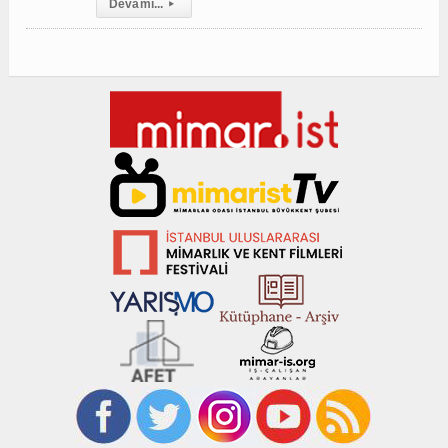
Devamı...
▸