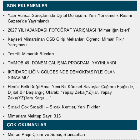
SON EKLENENLER
Yapı Ruhsat Süreçlerinde Dijital Dönüşüm: Yeni Yönetmelik Resmî
Gazete’de Yayımlandı
2027 YILI AJANDASI FOTOĞRAF YARIŞMASI “Mimarlığın İzleri”
Kayseri Mimarsinan OSB Giriş Mekanları Öğrenci Mimari Fikir
Yarışması
Tescilli Mimarlık Büroları
TMMOB 49. DÖNEM ÇALIŞMA PROGRAMI YAYINLANDI
İKTİDARCILIĞIN GÖLGESİNDE DEMOKRASİYLE OLAN
SINAVIMIZ
Henüz Belli Değil Ama, Yeni Bir Küresel Savaşlar Çağının Eşiğinde;
Dijital Bir Başlangıç Olarak: “Yapay Zeka(YZ)’lar, Yapay
Zeka(YZ)’lara Karşı!…”
Sıcak! Çok Sıcak!!! – Sıcak Kentler, Yeni Fikirler
Mimarlara Mektup Sayı: 315
ÇOK OKUNANLAR
Mimari Proje Çizim ve Sunuş Standartları