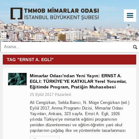
☰
TAG "ERNST A. EGLI"
Mimarlar Odası’ndan Yeni Yayın: ERNST A.
EGLI: TÜRKİYE’YE KATKILAR Yerel Yorumlar,
Eğitimde Program, Pratiğin Muhasebesi
25 Eylül 2017 Pazartesi
Ali Cengizkan, Selda Bancı, N. Müge Cengizkan (ed.)
Eylül 2017, Anma Programı Dizisi, Mimarlar Odası
Yayınları, Ankara, 323 sayfa. Ernst A. Egli, 1926
yılında Türkiye’ye mimarlık eğitimi programının
yeniden düzenlenmesi ve eğitim-öğretim yani okul
yapılarının çağdaş ilke ve yöntemlerle tasarlanması