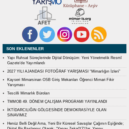
SON EKLENENLER
Yapı Ruhsat Süreçlerinde Dijital Dönüşüm: Yeni Yönetmelik Resmî
Gazete’de Yayımlandı
2027 YILI AJANDASI FOTOĞRAF YARIŞMASI “Mimarlığın İzleri”
Kayseri Mimarsinan OSB Giriş Mekanları Öğrenci Mimari Fikir
Yarışması
Tescilli Mimarlık Büroları
TMMOB 49. DÖNEM ÇALIŞMA PROGRAMI YAYINLANDI
İKTİDARCILIĞIN GÖLGESİNDE DEMOKRASİYLE OLAN
SINAVIMIZ
Henüz Belli Değil Ama, Yeni Bir Küresel Savaşlar Çağının Eşiğinde;
Dijital Bir Başlangıç Olarak: “Yapay Zeka(YZ)’lar, Yapay