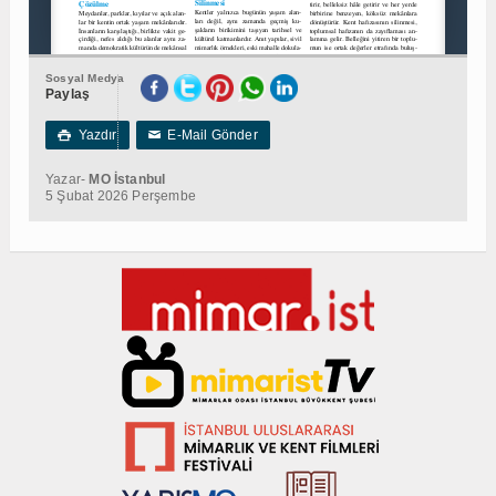
Sosyal Medya
Paylaş
Yazdır
E-Mail Gönder

✉
Yazar-
MO İstanbul
5 Şubat 2026 Perşembe