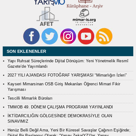
SON EKLENENLER
Yapı Ruhsat Süreçlerinde Dijital Dönüşüm: Yeni Yönetmelik Resmî
Gazete’de Yayımlandı
2027 YILI AJANDASI FOTOĞRAF YARIŞMASI “Mimarlığın İzleri”
Kayseri Mimarsinan OSB Giriş Mekanları Öğrenci Mimari Fikir
Yarışması
Tescilli Mimarlık Büroları
TMMOB 49. DÖNEM ÇALIŞMA PROGRAMI YAYINLANDI
İKTİDARCILIĞIN GÖLGESİNDE DEMOKRASİYLE OLAN
SINAVIMIZ
Henüz Belli Değil Ama, Yeni Bir Küresel Savaşlar Çağının Eşiğinde;
Dijital Bir Başlangıç Olarak: “Yapay Zeka(YZ)’lar, Yapay