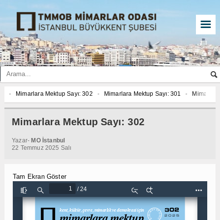
☰
Mimarlara Mektup Sayı: 302
Mimarlara Mektup Sayı: 301
Mimarlara 
Mimarlara Mektup Sayı: 308
Mimarlara Mektup Sayı: 303
Mimarlara 
Mimarlara Mektup Sayı: 300
Mimarlara Mektup Sayı: 299
Mimarlara 
Mimarlara Mektup Sayı: 302
Mimarlara Mektup Sayı: 302
Mimarlara Mektup Sayı: 301
Mimarlara 
Yazar-
MO İstanbul
Mimarlara Mektup Sayı: 308
22 Temmuz 2025 Salı
Tam Ekran Göster