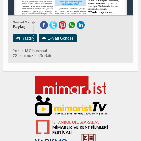
Sosyal Medya
Paylaş
Yazdır
E-Mail Gönder

✉
Yazar-
MO İstanbul
22 Temmuz 2025 Salı