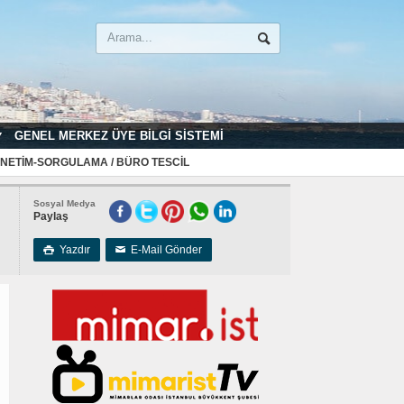
GENEL MERKEZ ÜYE BILGI SISTEMI
NETIM-SORGULAMA / BÜRO TESCIL
Sosyal Medya
Paylaş
Yazdır
E-Mail Gönder

✉