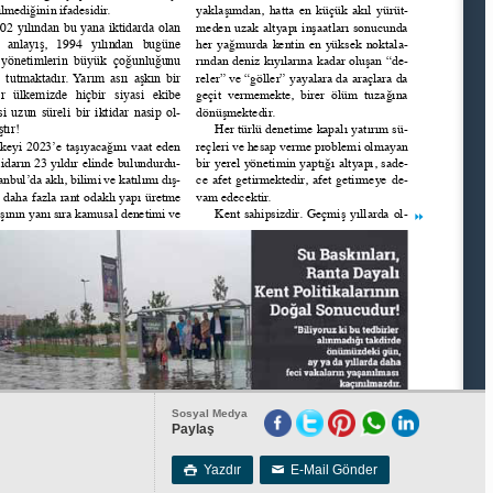
Sosyal Medya
Paylaş
Yazdır
E-Mail Gönder

✉