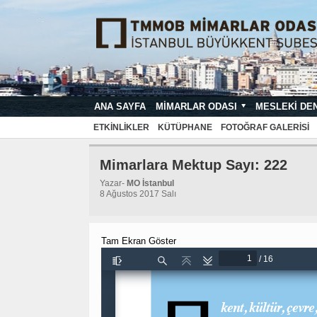
ANA SAYFA
MIMARLAR ODASI
MESLEKI DE
MIMARI PROJE ÇIZIM VE SUNUŞ STA
ETKINLIKLER
KÜTÜPHANE
FOTOĞRAF GALERISI
Mimarlara Mektup Sayı: 222
Yazar-
MO İstanbul
8 Ağustos 2017 Salı
Tam Ekran Göster