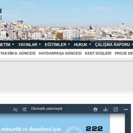
NETIM
YAYINLAR
EĞITIMLER
HUKUK
ÇALIŞMA RAPORU
NDARTLARI
TAKSIM D. GÜNCESI
HAYDARPAŞA GÜNCESI
KENT DÜŞLERI
PROJE DE