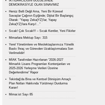
İKTİDARCILIĞIN GÖLGESİNDE
DEMOKRASİYLE OLAN SINAVIMIZ
Henüz Belli Değil Ama, Yeni Bir Küresel
Savaşlar Çağının Eşiğinde; Dijital Bir Başlangıç
Olarak: “Yapay Zeka(YZ)’lar, Yapay
Zeka(YZ)’lara Karşı!…”
Sıcak! Çok Sıcak!!! – Sıcak Kentler, Yeni Fikirler
Mimarlara Mektup Sayı: 315
Yerel Yönetimlere ve Meslektaşlarımıza Yönelik
Baskı İhraç ve Görevden Uzaklaştırmalara Son
Verilmelidir!
MİAK Tarafından Hazırlanan “2026-2027
Mimarlık Lisans Programları Kontenjanları ve
2025-2026 Yerleşme Verileri Üzerine
Değerlendirme” Rapor
Tekirdağ’da Bina ve Kentsel Dönüşüm Amaçlı
Plan Notları Hakkında Yürütmeyi Durdurma
Kararı!
Mimar.ist Sayı 85