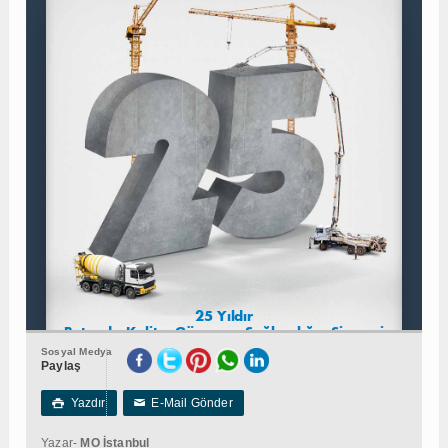
Sosyal Medya
Paylaş
Yazdır
E-Mail Gönder

✉
Yazar-
MO İstanbul