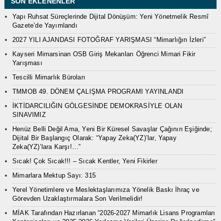
SON EKLENENLER
Yapı Ruhsat Süreçlerinde Dijital Dönüşüm: Yeni Yönetmelik Resmî
Gazete’de Yayımlandı
2027 YILI AJANDASI FOTOĞRAF YARIŞMASI “Mimarlığın İzleri”
Kayseri Mimarsinan OSB Giriş Mekanları Öğrenci Mimari Fikir
Yarışması
Tescilli Mimarlık Büroları
TMMOB 49. DÖNEM ÇALIŞMA PROGRAMI YAYINLANDI
İKTİDARCILIĞIN GÖLGESİNDE DEMOKRASİYLE OLAN
SINAVIMIZ
Henüz Belli Değil Ama, Yeni Bir Küresel Savaşlar Çağının Eşiğinde;
Dijital Bir Başlangıç Olarak: “Yapay Zeka(YZ)’lar, Yapay
Zeka(YZ)’lara Karşı!…”
Sıcak! Çok Sıcak!!! – Sıcak Kentler, Yeni Fikirler
Mimarlara Mektup Sayı: 315
Yerel Yönetimlere ve Meslektaşlarımıza Yönelik Baskı İhraç ve
Görevden Uzaklaştırmalara Son Verilmelidir!
MİAK Tarafından Hazırlanan “2026-2027 Mimarlık Lisans Programları