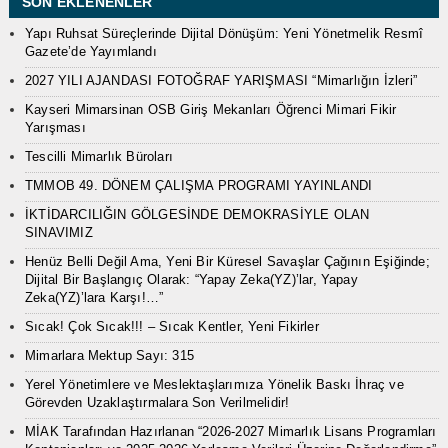
SON EKLENENLER
Yapı Ruhsat Süreçlerinde Dijital Dönüşüm: Yeni Yönetmelik Resmî
Gazete’de Yayımlandı
2027 YILI AJANDASI FOTOĞRAF YARIŞMASI “Mimarlığın İzleri”
Kayseri Mimarsinan OSB Giriş Mekanları Öğrenci Mimari Fikir
Yarışması
Tescilli Mimarlık Büroları
TMMOB 49. DÖNEM ÇALIŞMA PROGRAMI YAYINLANDI
İKTİDARCILIĞIN GÖLGESİNDE DEMOKRASİYLE OLAN
SINAVIMIZ
Henüz Belli Değil Ama, Yeni Bir Küresel Savaşlar Çağının Eşiğinde;
Dijital Bir Başlangıç Olarak: “Yapay Zeka(YZ)’lar, Yapay
Zeka(YZ)’lara Karşı!…”
Sıcak! Çok Sıcak!!! – Sıcak Kentler, Yeni Fikirler
Mimarlara Mektup Sayı: 315
Yerel Yönetimlere ve Meslektaşlarımıza Yönelik Baskı İhraç ve
Görevden Uzaklaştırmalara Son Verilmelidir!
MİAK Tarafından Hazırlanan “2026-2027 Mimarlık Lisans Programları