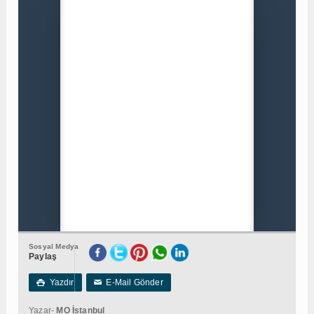
Sosyal Medya
Paylaş
Yazdır
E-Mail Gönder

✉
Yazar-
MO İstanbul