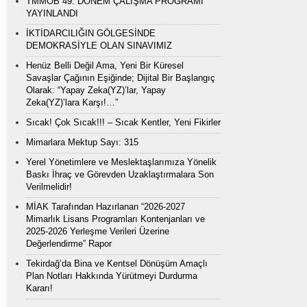
TMMOB 49. DÖNEM ÇALIŞMA PROGRAMI
YAYINLANDI
İKTİDARCILIĞIN GÖLGESİNDE
DEMOKRASİYLE OLAN SINAVIMIZ
Henüz Belli Değil Ama, Yeni Bir Küresel
Savaşlar Çağının Eşiğinde; Dijital Bir Başlangıç
Olarak: “Yapay Zeka(YZ)’lar, Yapay
Zeka(YZ)’lara Karşı!…”
Sıcak! Çok Sıcak!!! – Sıcak Kentler, Yeni Fikirler
Mimarlara Mektup Sayı: 315
Yerel Yönetimlere ve Meslektaşlarımıza Yönelik
Baskı İhraç ve Görevden Uzaklaştırmalara Son
Verilmelidir!
MİAK Tarafından Hazırlanan “2026-2027
Mimarlık Lisans Programları Kontenjanları ve
2025-2026 Yerleşme Verileri Üzerine
Değerlendirme” Rapor
Tekirdağ’da Bina ve Kentsel Dönüşüm Amaçlı
Plan Notları Hakkında Yürütmeyi Durdurma
Kararı!