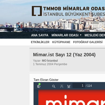
ANA SAYFA
MIMARLAR ODASI
MESLEKI DE
MIMARI PROJE ÇIZIM VE SUNUŞ STA
ETKINLIKLER
KÜTÜPHANE
FOTOĞRAF GALERISI
Mimar.ist Sayı 12 (Yaz 2004)
Yazar-
MO İstanbul
1 Temmuz 2004 Perşembe
Tam Ekran Göster