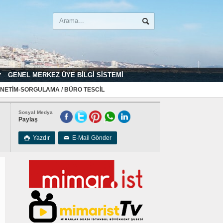
GENEL MERKEZ ÜYE BILGI SISTEMI
NETIM-SORGULAMA / BÜRO TESCIL
Sosyal Medya
Paylaş
Yazdır
E-Mail Gönder

✉