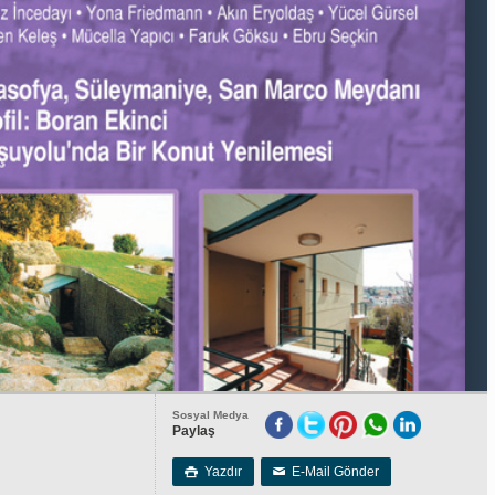
Sosyal Medya
Paylaş
Yazdır
E-Mail Gönder

✉