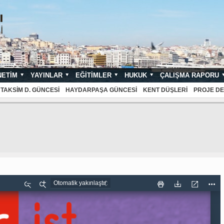
NETIM
YAYINLAR
EĞITIMLER
HUKUK
ÇALIŞMA RAPORU
NDARTLARI
TAKSIM D. GÜNCESI
HAYDARPAŞA GÜNCESI
KENT DÜŞLERI
PROJE DE