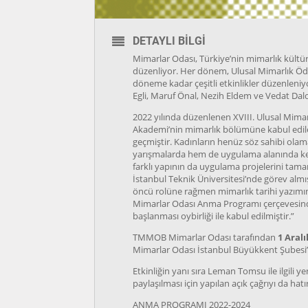
DETAYLI BILGI
Mimarlar Odası, Türkiye’nin mimarlık kült
düzenliyor. Her dönem, Ulusal Mimarlık Ödü
döneme kadar çeşitli etkinlikler düzenleniyo
Egli, Maruf Önal, Nezih Eldem ve Vedat Dal
2022 yılında düzenlenen XVIII. Ulusal Mimarlı
Akademi’nin mimarlık bölümüne kabul edilen 
geçmiştir. Kadınların henüz söz sahibi ola
yarışmalarda hem de uygulama alanında kend
farklı yapının da uygulama projelerini tam
İstanbul Teknik Üniversitesi’nde görev almı
öncü rolüne rağmen mimarlık tarihi yazım
Mimarlar Odası Anma Programı çerçevesinde 
başlanması oybirliği ile kabul edilmiştir.”
TMMOB Mimarlar Odası tarafından
1 Aral
Mimarlar Odası İstanbul Büyükkent Şubesi’n
Etkinliğin yanı sıra Leman Tomsu ile ilgili
paylaşılması için yapılan açık çağrıyı da hatı
ANMA PROGRAMI 2022-2024