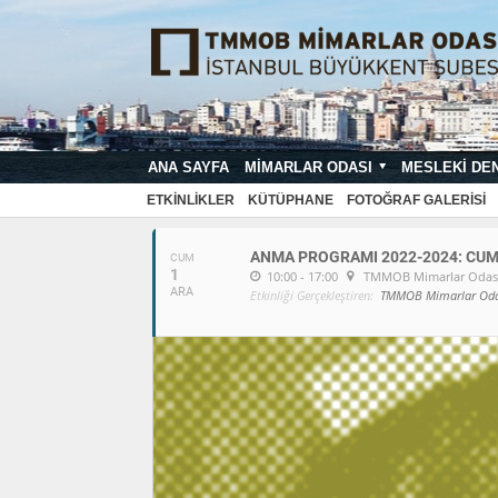
ANA SAYFA
MIMARLAR ODASI
MESLEKI DE
ETKINLIKLER
KÜTÜPHANE
FOTOĞRAF GALERISI
ANMA PROGRAMI 2022-2024: CUM
CUM
1
10:00 - 17:00
TMMOB Mimarlar Odası 
ARA
Etkinliği Gerçekleştiren:
TMMOB Mimarlar Oda