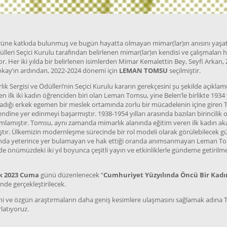
ürüne katkıda bulunmuş ve bugün hayatta olmayan mimar(lar)ın anısını yaşa
lleri Seçici Kurulu tarafından belirlenen mimar(lar)ın kendisi ve çalışmalar
r. Her iki yılda bir belirlenen isimlerden Mimar Kemalettin Bey, Seyfi Arkan, Z
okay’ın ardından, 2022-2024 dönemi için
LEMAN TOMSU
seçilmiştir.
k Sergisi ve Ödülleri’nin Seçici Kurulu kararın gerekçesini şu şekilde açıklamı
ilk iki kadın öğrenciden biri olan Leman Tomsu, yine Belen’le birlikte 1934 y
madığı erkek egemen bir meslek ortamında zorlu bir mücadelenin içine giren T
ine yer edinmeyi başarmıştır. 1938-1954 yılları arasında bazıları birincili
amlamıştır. Tomsu, aynı zamanda mimarlık alanında eğitim veren ilk kadın ak
ştır. Ülkemizin modernleşme sürecinde bir rol modeli olarak görülebilecek gü
ında yeterince yer bulamayan ve hak ettiği oranda anımsanmayan Leman Tom
önümüzdeki iki yıl boyunca çeşitli yayın ve etkinliklerle gündeme getirilm
ık 2023 Cuma
günü
düzenlenecek “
Cumhuriyet Yüzyılında Öncü Bir Kad
de gerçekleştirilecek.
 yeni ve özgün araştırmaların daha geniş kesimlere ulaşmasını sağlamak adına 
rlatıyoruz.