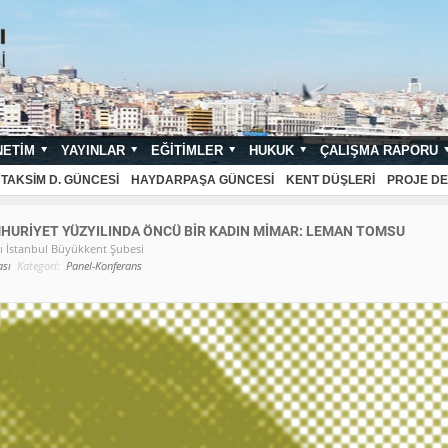
NETIM
YAYINLAR
EĞITIMLER
HUKUK
ÇALIŞMA RAPORU
TAKSIM D. GÜNCESI
HAYDARPAŞA GÜNCESI
KENT DÜŞLERI
PROJE DE
HURIYET YÜZYILINDA ÖNCÜ BIR KADIN MIMAR: LEMAN TOMSU
İstanbul Büyükkent Şubesi
sı
Kategori:
Panel-Konferans