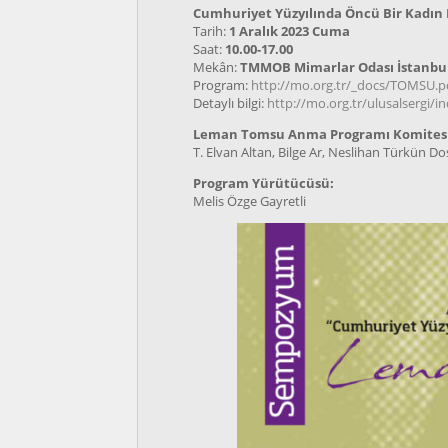
Cumhuriyet Yüzyılında Öncü Bir Kadı
Tarih:
1 Aralık 2023 Cuma
Saat:
10.00-17.00
Mekân:
TMMOB Mimarlar Odası İstanbul
Program:
http://mo.org.tr/_docs/TOMSU.p
Detaylı bilgi:
http://mo.org.tr/ulusalsergi/
Leman Tomsu Anma Programı Komitesi 
T. Elvan Altan, Bilge Ar, Neslihan Türkün D
Program Yürütücüsü:
Melis Özge Gayretli