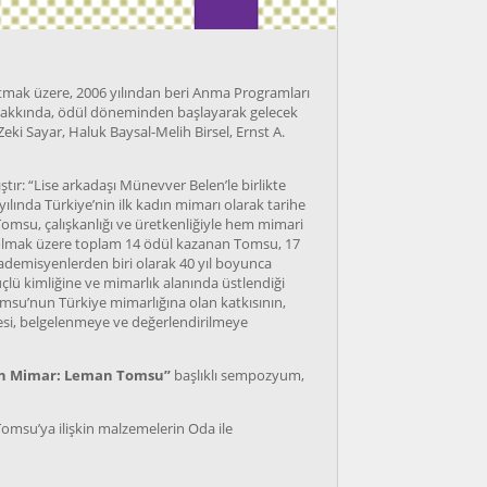
tmak üzere, 2006 yılından beri Anma Programları
ı hakkında, ödül döneminden başlayarak gelecek
eki Sayar, Haluk Baysal-Melih Birsel, Ernst A.
ştır: “Lise arkadaşı Münevver Belen’le birlikte
ılında Türkiye’nin ilk kadın mimarı olarak tarihe
omsu, çalışkanlığı ve üretkenliğiyle hem mimari
k olmak üzere toplam 14 ödül kazanan Tomsu, 17
ademisyenlerden biri olarak 40 yıl boyunca
çlü kimliğine ve mimarlık alanında üstlendiği
su’nun Türkiye mimarlığına olan katkısının,
esi, belgelenmeye ve değerlendirilmeye
ın Mimar: Leman Tomsu”
başlıklı sempozyum,
Tomsu’ya ilişkin malzemelerin Oda ile