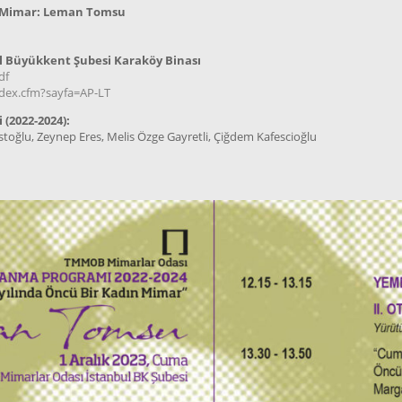
n Mimar: Leman Tomsu
 Büyükkent Şubesi Karaköy Binası
df
index.cfm?sayfa=AP-LT
(2022-2024):
ostoğlu, Zeynep Eres, Melis Özge Gayretli, Çiğdem Kafescioğlu