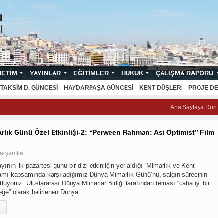
NETIM
YAYINLAR
EĞITIMLER
HUKUK
ÇALIŞMA RAPORU
NDARTLARI
TAKSIM D. GÜNCESI
HAYDARPAŞA GÜNCESI
KENT DÜŞLERI
PROJE DE
Ana Sayfaya Dön
lık Günü Özel Etkinliği-2: “Perween Rahman: Asi Optimist” Film
Çarşamba
yının ilk pazartesi günü bir dizi etkinliğin yer aldığı “Mimarlık ve Kent
ramı kapsamında karşıladığımız Dünya Mimarlık Günü’nü, salgın sürecinin
luyoruz. Uluslararası Dünya Mimarlar Birliği tarafından teması “daha iyi bir
eğe” olarak belirlenen Dünya