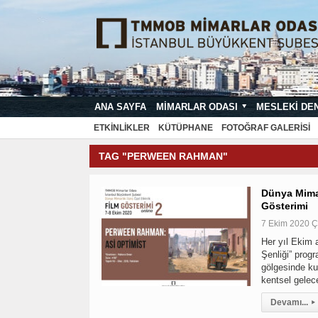
ANA SAYFA
MIMARLAR ODASI
MESLEKI DE
MIMARI PROJE ÇIZIM VE SUNUŞ STA
ETKINLIKLER
KÜTÜPHANE
FOTOĞRAF GALERISI
TAG "PERWEEN RAHMAN"
Dünya Mimar
Gösterimi
7 Ekim 2020 
Her yıl Ekim a
Şenliği” prog
gölgesinde kut
kentsel gelec
Devamı...
▸