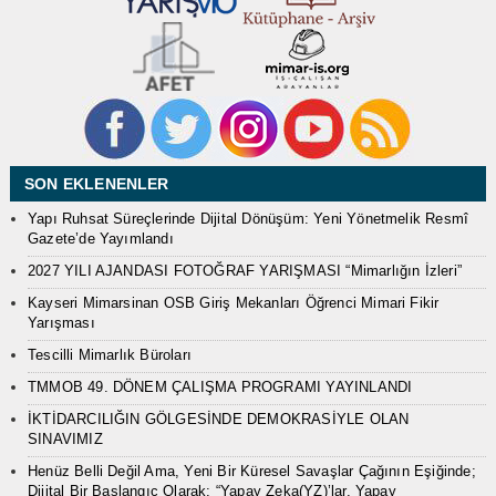
SON EKLENENLER
Yapı Ruhsat Süreçlerinde Dijital Dönüşüm: Yeni Yönetmelik Resmî
Gazete’de Yayımlandı
2027 YILI AJANDASI FOTOĞRAF YARIŞMASI “Mimarlığın İzleri”
Kayseri Mimarsinan OSB Giriş Mekanları Öğrenci Mimari Fikir
Yarışması
Tescilli Mimarlık Büroları
TMMOB 49. DÖNEM ÇALIŞMA PROGRAMI YAYINLANDI
İKTİDARCILIĞIN GÖLGESİNDE DEMOKRASİYLE OLAN
SINAVIMIZ
Henüz Belli Değil Ama, Yeni Bir Küresel Savaşlar Çağının Eşiğinde;
Dijital Bir Başlangıç Olarak: “Yapay Zeka(YZ)’lar, Yapay