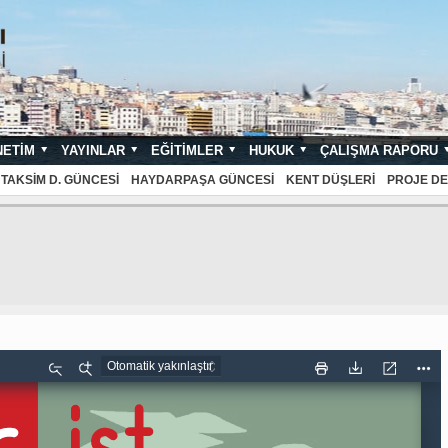
NETIM
YAYINLAR
EĞITIMLER
HUKUK
ÇALIŞMA RAPORU
NDARTLARI
TAKSIM D. GÜNCESI
HAYDARPAŞA GÜNCESI
KENT DÜŞLERI
PROJE DE