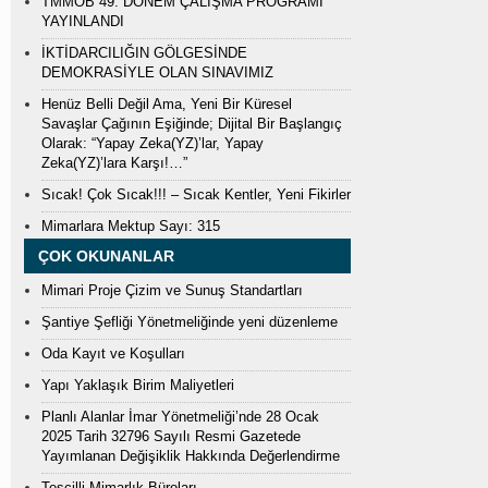
TMMOB 49. DÖNEM ÇALIŞMA PROGRAMI
YAYINLANDI
İKTİDARCILIĞIN GÖLGESİNDE
DEMOKRASİYLE OLAN SINAVIMIZ
Henüz Belli Değil Ama, Yeni Bir Küresel
Savaşlar Çağının Eşiğinde; Dijital Bir Başlangıç
Olarak: “Yapay Zeka(YZ)’lar, Yapay
Zeka(YZ)’lara Karşı!…”
Sıcak! Çok Sıcak!!! – Sıcak Kentler, Yeni Fikirler
Mimarlara Mektup Sayı: 315
ÇOK OKUNANLAR
Mimari Proje Çizim ve Sunuş Standartları
Şantiye Şefliği Yönetmeliğinde yeni düzenleme
Oda Kayıt ve Koşulları
Yapı Yaklaşık Birim Maliyetleri
Planlı Alanlar İmar Yönetmeliği’nde 28 Ocak
2025 Tarih 32796 Sayılı Resmi Gazetede
Yayımlanan Değişiklik Hakkında Değerlendirme
Tescilli Mimarlık Büroları