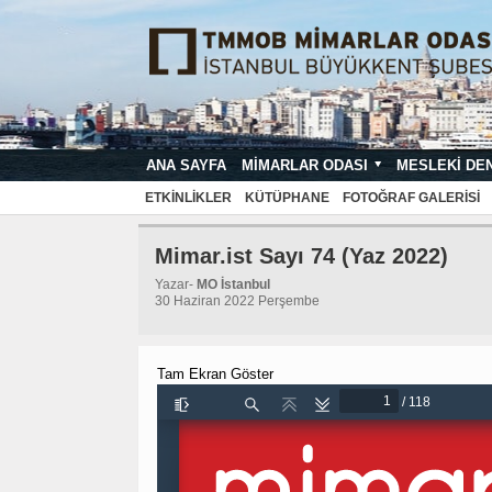
ANA SAYFA
MIMARLAR ODASI
MESLEKI DE
MIMARI PROJE ÇIZIM VE SUNUŞ STA
ETKINLIKLER
KÜTÜPHANE
FOTOĞRAF GALERISI
Mimar.ist Sayı 74 (Yaz 2022)
Yazar-
MO İstanbul
30 Haziran 2022 Perşembe
Tam Ekran Göster