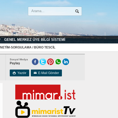
GENEL MERKEZ ÜYE BILGI SISTEMI
NETIM-SORGULAMA / BÜRO TESCIL
Sosyal Medya
Paylaş
Yazdır
E-Mail Gönder

✉