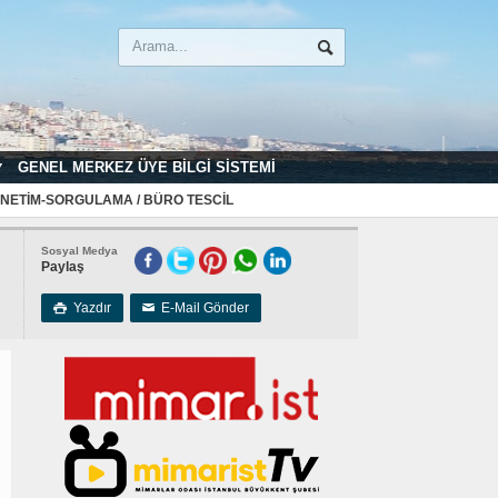
GENEL MERKEZ ÜYE BILGI SISTEMI
NETIM-SORGULAMA / BÜRO TESCIL
Sosyal Medya
Paylaş
Yazdır
E-Mail Gönder

✉