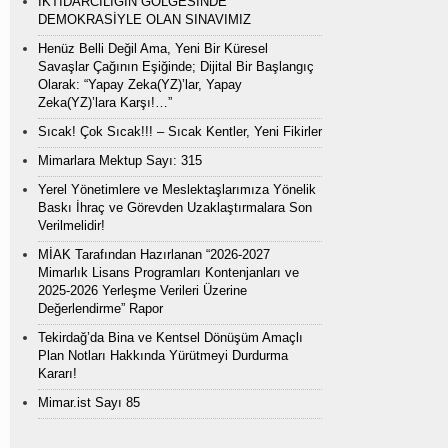
İKTİDARCILIĞIN GÖLGESİNDE
DEMOKRASİYLE OLAN SINAVIMIZ
Henüz Belli Değil Ama, Yeni Bir Küresel
Savaşlar Çağının Eşiğinde; Dijital Bir Başlangıç
Olarak: “Yapay Zeka(YZ)’lar, Yapay
Zeka(YZ)’lara Karşı!…”
Sıcak! Çok Sıcak!!! – Sıcak Kentler, Yeni Fikirler
Mimarlara Mektup Sayı: 315
Yerel Yönetimlere ve Meslektaşlarımıza Yönelik
Baskı İhraç ve Görevden Uzaklaştırmalara Son
Verilmelidir!
MİAK Tarafından Hazırlanan “2026-2027
Mimarlık Lisans Programları Kontenjanları ve
2025-2026 Yerleşme Verileri Üzerine
Değerlendirme” Rapor
Tekirdağ’da Bina ve Kentsel Dönüşüm Amaçlı
Plan Notları Hakkında Yürütmeyi Durdurma
Kararı!
Mimar.ist Sayı 85