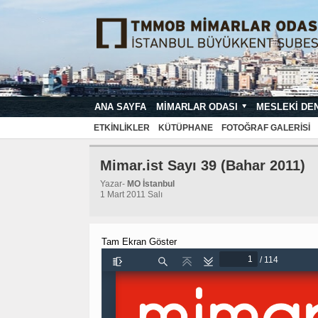
ANA SAYFA
MIMARLAR ODASI
MESLEKI DE
MIMARI PROJE ÇIZIM VE SUNUŞ STA
ETKINLIKLER
KÜTÜPHANE
FOTOĞRAF GALERISI
Mimar.ist Sayı 39 (Bahar 2011)
Yazar-
MO İstanbul
1 Mart 2011 Salı
Tam Ekran Göster