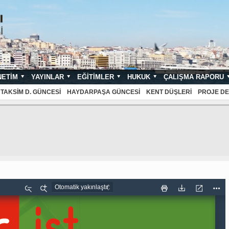
NETIM
YAYINLAR
EĞITIMLER
HUKUK
ÇALIŞMA RAPORU
NDARTLARI
TAKSIM D. GÜNCESI
HAYDARPAŞA GÜNCESI
KENT DÜŞLERI
PROJE DE