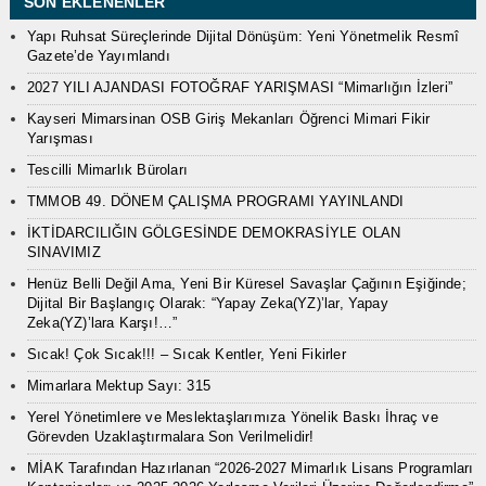
SON EKLENENLER
Yapı Ruhsat Süreçlerinde Dijital Dönüşüm: Yeni Yönetmelik Resmî
Gazete’de Yayımlandı
2027 YILI AJANDASI FOTOĞRAF YARIŞMASI “Mimarlığın İzleri”
Kayseri Mimarsinan OSB Giriş Mekanları Öğrenci Mimari Fikir
Yarışması
Tescilli Mimarlık Büroları
TMMOB 49. DÖNEM ÇALIŞMA PROGRAMI YAYINLANDI
İKTİDARCILIĞIN GÖLGESİNDE DEMOKRASİYLE OLAN
SINAVIMIZ
Henüz Belli Değil Ama, Yeni Bir Küresel Savaşlar Çağının Eşiğinde;
Dijital Bir Başlangıç Olarak: “Yapay Zeka(YZ)’lar, Yapay
Zeka(YZ)’lara Karşı!…”
Sıcak! Çok Sıcak!!! – Sıcak Kentler, Yeni Fikirler
Mimarlara Mektup Sayı: 315
Yerel Yönetimlere ve Meslektaşlarımıza Yönelik Baskı İhraç ve
Görevden Uzaklaştırmalara Son Verilmelidir!
MİAK Tarafından Hazırlanan “2026-2027 Mimarlık Lisans Programları