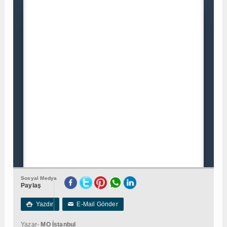
Sosyal Medya
Paylaş
Yazdır
E-Mail Gönder

✉
Yazar-
MO İstanbul