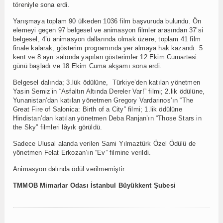
töreniyle sona erdi.
Yarışmaya toplam 90 ülkeden 1036 film başvuruda bulundu. Ön
elemeyi geçen 97 belgesel ve animasyon filmler arasından 37’si
belgesel, 4’ü animasyon dallarında olmak üzere, toplam 41 film
finale kalarak, gösterim programında yer almaya hak kazandı. 5
kent ve 8 ayrı salonda yapılan gösterimler 12 Ekim Cumartesi
günü başladı ve 18 Ekim Cuma akşamı sona erdi.
Belgesel dalında; 3.lük ödülüne, Türkiye’den katılan yönetmen
Yasin Semiz’in “Asfaltın Altında Dereler Var!” filmi; 2.lik ödülüne,
Yunanistan’dan katılan yönetmen Gregory Vardarinos’ın “The
Great Fire of Salonica: Birth of a City” filmi; 1.lik ödülüne
Hindistan’dan katılan yönetmen Deba Ranjan’ın “Those Stars in
the Sky” filmleri lâyık görüldü.
Sadece Ulusal alanda verilen Sami Yılmaztürk Özel Ödülü de
yönetmen Felat Erkozan’ın “Ev” filmine verildi.
Animasyon dalında ödül verilmemiştir.
TMMOB
Mimarlar Odası
İstanbul Büyükkent Şubesi