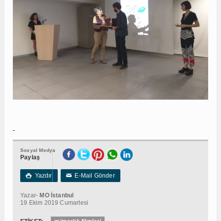
Sosyal Medya
Paylaş
Yazdır
E-Mail Gönder

✉
Yazar-
MO İstanbul
19 Ekim 2019 Cumartesi