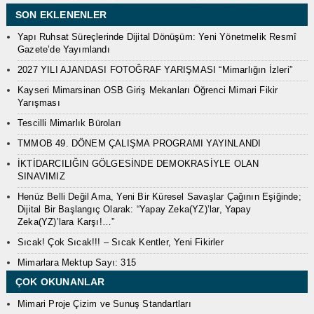
SON EKLENENLER
Yapı Ruhsat Süreçlerinde Dijital Dönüşüm: Yeni Yönetmelik Resmî
Gazete’de Yayımlandı
2027 YILI AJANDASI FOTOĞRAF YARIŞMASI “Mimarlığın İzleri”
Kayseri Mimarsinan OSB Giriş Mekanları Öğrenci Mimari Fikir
Yarışması
Tescilli Mimarlık Büroları
TMMOB 49. DÖNEM ÇALIŞMA PROGRAMI YAYINLANDI
İKTİDARCILIĞIN GÖLGESİNDE DEMOKRASİYLE OLAN
SINAVIMIZ
Henüz Belli Değil Ama, Yeni Bir Küresel Savaşlar Çağının Eşiğinde;
Dijital Bir Başlangıç Olarak: “Yapay Zeka(YZ)’lar, Yapay
Zeka(YZ)’lara Karşı!…”
Sıcak! Çok Sıcak!!! – Sıcak Kentler, Yeni Fikirler
Mimarlara Mektup Sayı: 315
ÇOK OKUNANLAR
Mimari Proje Çizim ve Sunuş Standartları