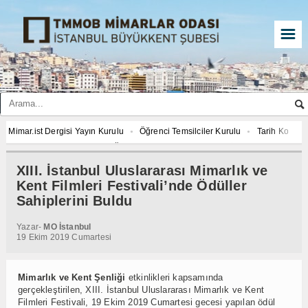
☰
ergisi Yayın Kurulu
Öğrenci Temsilciler Kurulu
Tarih Komisyonu
İmar 
AJANDASI FOTOĞRAF YARIŞMASI “Mimarlığın İzleri”
Mimar.ist Dergisi Yayın 
vre Komisyonu
Çed Danışma Kurulu
2027 YILI AJANDASI FOTOĞRAF YARIŞ
XIII. İstanbul Uluslararası Mimarlık ve
silciler Kurulu
Tarih Komisyonu
İmar ve Çevre Komisyonu
Çed Danış
Kent Filmleri Festivali’nde Ödüller
AJANDASI FOTOĞRAF YARIŞMASI “Mimarlığın İzleri”
Sahiplerini Buldu
Yazar-
MO İstanbul
19 Ekim 2019 Cumartesi
Mimarlık ve Kent Şenliği
etkinlikleri kapsamında
gerçekleştirilen, XIII. İstanbul Uluslararası Mimarlık ve Kent
Filmleri Festivali, 19 Ekim 2019 Cumartesi gecesi yapılan ödül