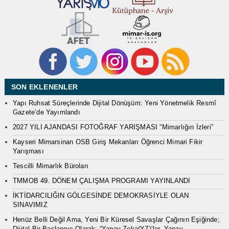
SON EKLENENLER
Yapı Ruhsat Süreçlerinde Dijital Dönüşüm: Yeni Yönetmelik Resmî
Gazete’de Yayımlandı
2027 YILI AJANDASI FOTOĞRAF YARIŞMASI “Mimarlığın İzleri”
Kayseri Mimarsinan OSB Giriş Mekanları Öğrenci Mimari Fikir
Yarışması
Tescilli Mimarlık Büroları
TMMOB 49. DÖNEM ÇALIŞMA PROGRAMI YAYINLANDI
İKTİDARCILIĞIN GÖLGESİNDE DEMOKRASİYLE OLAN
SINAVIMIZ
Henüz Belli Değil Ama, Yeni Bir Küresel Savaşlar Çağının Eşiğinde;
Dijital Bir Başlangıç Olarak: “Yapay Zeka(YZ)’lar, Yapay