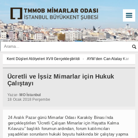
☰
Kent Düşleri Atölyeleri XVII Gerçekleştirildi
AYM’den Can Atalay Kararı: Ca
Gezi Direnişi 11 yaşında, adalet yıllardır kayıp!
TMMOB 48. Olağan Genel
“Türkiye Yüzyılı Maarif Modeli” laiklik düşmanı, bilimi ve fenni dışlayan gerici
Ücretli ve İşsiz Mimarlar için Hukuk
Toplum, Kent Ve Çevre İçin Haydarpaşa Dayanışması Basın Açıklaması
K
Çalıştayı
AYM’den Can Atalay Kararı: Can Atalay’ın milletvekilliğinin düşürülmesi yo
Yazar-
MO İstanbul
TMMOB 48. Olağan Genel Kurulu
“Türkiye Yüzyılı Maarif Modeli” laiklik 
18 Ocak 2018 Perşembe
Toplum, Kent Ve Çevre İçin Haydarpaşa Dayanışması Basın Açıklaması
K
AYM’den Can Atalay Kararı: Can Atalay’ın milletvekilliğinin düşürülmesi yo
24 Aralık Pazar günü Mimarlar Odası Karaköy Binası’nda
TMMOB 48. Olağan Genel Kurulu
“Türkiye Yüzyılı Maarif Modeli” laiklik 
gerçekleştirilen “Ücretli Çalışan Mimarlar için Hayatta Kalma
Toplum, Kent Ve Çevre İçin Haydarpaşa Dayanışması Basın Açıklaması
Kılavuzu” başlıklı forumun ardından, forum katılımcıları
yaşadıkları sorunların hukuki boyutu hakkında bir çalıştay yapma