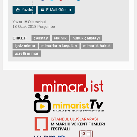
Yazdır
E-Mail Gönder

✉
Yazar-
MO İstanbul
18 Ocak 2018 Perşembe
ETİKET:
çalıştay
etkinlik
hukuk çalıştayı
işsiz mimar
mimarların koşulları
mimarlık hukuk
ücretli mimar