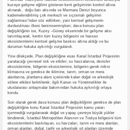
kuzeye gelişme eğilimi gösteren kent gelişiminin kontrol altına
alınarak, doğu batı aksında ve Marmara Denizi boyunca
kademelendirilmiş çok merkezli ve sıçramalı gelişimin
sağlanması”ndan söz edilirken, yani kentsel gelişmenin
durdurulması ilkesi benimsenmişken; dava konusu plan
değişikliğinin ise, Kuzey –Güney ekseninde bir gelişme aksı
tanımlayarak, kentin tüm kuzey bölgesini ve hassas
ekosistemlerini kentsel gelişme baskısı altına aldığı ve bu
durumun hukuka aykırılığı vurgulandı.
Yine dilekçede, Plan değişikliğine esas Kanal İstanbul Projesinin
yaratacağı çevresel risk ve etkiler; su havzalarına, denizler
ekosistemine, bölgenin ekosistemine, bölgenin gerek mikro
klimasına ve gerekse de iklimine, tarım, orman ve mera
alanlarına, planlama alanı içerisinde kalan doğal ve arkeolojik
sitlere etkileri belirtilerek; ilgili Kanun ve Yönetmelikler ile
uluslararası anlaşmalar bakımından hukuka aykırılığı ortaya
kondu.
Son olarak gerek dava konusu plan değişikliğinin gerekse de plan
değişikliğine konu Kanal İstanbul Projesinin kamu yararı
içermediği vurgulanarak doğal ve yapay çevreye büyük yükler
bindirerek, İstanbul Metropoliten Alanının ve Trakya bölgesini tüm
ekosistemlerini baskılayan, su havzaları, tarım ve mera alanları,
orman alanları, doğal, tarihi ve arkeolojik sit alanları üzerinde