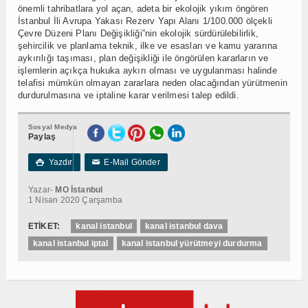
önemli tahribatlara yol açan, adeta bir ekolojik yıkım öngören
İstanbul İli Avrupa Yakası Rezerv Yapı Alanı 1/100.000 ölçekli
Çevre Düzeni Planı Değişikliği”nin ekolojik sürdürülebilirlik,
şehircilik ve planlama teknik, ilke ve esasları ve kamu yararına
aykırılığı taşıması, plan değişikliği ile öngörülen kararların ve
işlemlerin açıkça hukuka aykırı olması ve uygulanması halinde
telafisi mümkün olmayan zararlara neden olacağından yürütmenin
durdurulmasına ve iptaline karar verilmesi talep edildi.
Sosyal Medya
Paylaş
Yazdır
E-Mail Gönder

✉
Yazar-
MO İstanbul
1 Nisan 2020 Çarşamba
ETİKET:
kanal istanbul
kanal istanbul dava
kanal istanbul iptal
kanal istanbul yürütmeyi durdurma