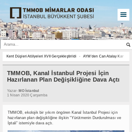
☰
Kent Düşleri Atölyeleri XVII Gerçekleştirildi
AYM’den Can Atalay Kararı: Can
Gezi Direnişi 11 yaşında, adalet yıllardır kayıp!
TMMOB 48. Olağan Genel 
“Türkiye Yüzyılı Maarif Modeli” laiklik düşmanı, bilimi ve fenni dışlayan gerici 
TMMOB, Kanal İstanbul Projesi İçin
Toplum, Kent Ve Çevre İçin Haydarpaşa Dayanışması Basın Açıklaması
Ke
Hazırlanan Plan Değişikliğine Dava Açtı
AYM’den Can Atalay Kararı: Can Atalay’ın milletvekilliğinin düşürülmesi yok
Yazar-
MO İstanbul
TMMOB 48. Olağan Genel Kurulu
“Türkiye Yüzyılı Maarif Modeli” laiklik d
1 Nisan 2020 Çarşamba
Toplum, Kent Ve Çevre İçin Haydarpaşa Dayanışması Basın Açıklaması
Ke
AYM’den Can Atalay Kararı: Can Atalay’ın milletvekilliğinin düşürülmesi yok
TMMOB, ekolojik bir yıkım öngören Kanal İstanbul Projesi için
TMMOB 48. Olağan Genel Kurulu
“Türkiye Yüzyılı Maarif Modeli” laiklik d
hazırlanan plan değişikliğine ilişkin “Yürütmenin Durdurulması ve
Toplum, Kent Ve Çevre İçin Haydarpaşa Dayanışması Basın Açıklaması
İptali” istemiyle dava açtı.