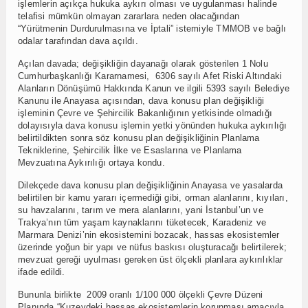
işlemlerin açıkça hukuka aykırı olması ve uygulanması halinde
telafisi mümkün olmayan zararlara neden olacağından
“Yürütmenin Durdurulmasına ve İptali” istemiyle TMMOB ve bağlı
odalar tarafından dava açıldı.
Açılan davada; değişikliğin dayanağı olarak gösterilen 1 Nolu
Cumhurbaşkanlığı Kararnamesi, 6306 sayılı Afet Riski Altındaki
Alanların Dönüşümü Hakkında Kanun ve ilgili 5393 sayılı Belediye
Kanunu ile Anayasa açısından, dava konusu plan değişikliği
işleminin Çevre ve Şehircilik Bakanlığının yetkisinde olmadığı
dolayısıyla dava konusu işlemin yetki yönünden hukuka aykırılığı
belirtildikten sonra söz konusu plan değişikliğinin Planlama
Tekniklerine, Şehircilik İlke ve Esaslarına ve Planlama
Mevzuatına Aykırılığı ortaya kondu.
Dilekçede dava konusu plan değişikliğinin Anayasa ve yasalarda
belirtilen bir kamu yararı içermediği gibi, orman alanlarını, kıyıları,
su havzalarını, tarım ve mera alanlarını, yani İstanbul’un ve
Trakya’nın tüm yaşam kaynaklarını tüketecek, Karadeniz ve
Marmara Denizi’nin ekosistemini bozacak, hassas ekosistemler
üzerinde yoğun bir yapı ve nüfus baskısı oluşturacağı belirtilerek;
mevzuat gereği uyulması gereken üst ölçekli planlara aykırılıklar
ifade edildi.
Bununla birlikte 2009 oranlı 1/100 000 ölçekli Çevre Düzeni
Planında “Kuzeydeki hassas ekosistemlerin korunması amacıyla