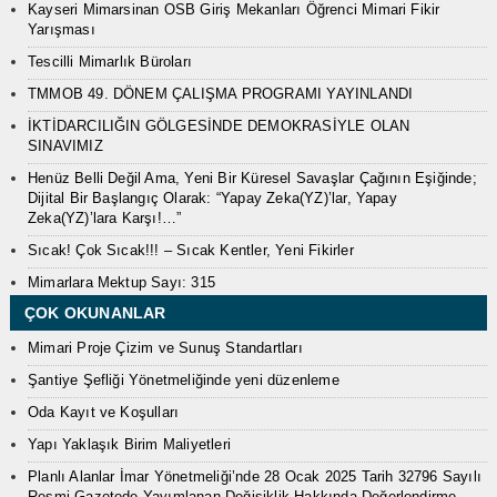
Kayseri Mimarsinan OSB Giriş Mekanları Öğrenci Mimari Fikir
Yarışması
Tescilli Mimarlık Büroları
TMMOB 49. DÖNEM ÇALIŞMA PROGRAMI YAYINLANDI
İKTİDARCILIĞIN GÖLGESİNDE DEMOKRASİYLE OLAN
SINAVIMIZ
Henüz Belli Değil Ama, Yeni Bir Küresel Savaşlar Çağının Eşiğinde;
Dijital Bir Başlangıç Olarak: “Yapay Zeka(YZ)’lar, Yapay
Zeka(YZ)’lara Karşı!…”
Sıcak! Çok Sıcak!!! – Sıcak Kentler, Yeni Fikirler
Mimarlara Mektup Sayı: 315
ÇOK OKUNANLAR
Mimari Proje Çizim ve Sunuş Standartları
Şantiye Şefliği Yönetmeliğinde yeni düzenleme
Oda Kayıt ve Koşulları
Yapı Yaklaşık Birim Maliyetleri
Planlı Alanlar İmar Yönetmeliği’nde 28 Ocak 2025 Tarih 32796 Sayılı
Resmi Gazetede Yayımlanan Değişiklik Hakkında Değerlendirme