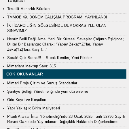
Yarışması
Tescilli Mimarlık Büroları
TMMOB 49. DÖNEM ÇALIŞMA PROGRAMI YAYINLANDI
İKTİDARCILIĞIN GÖLGESİNDE DEMOKRASİYLE OLAN
SINAVIMIZ
Henüz Belli Değil Ama, Yeni Bir Küresel Savaşlar Çağının Eşiğinde;
Dijital Bir Başlangıç Olarak: “Yapay Zeka(YZ)’lar, Yapay
Zeka(YZ)’lara Karşı!…”
Sıcak! Çok Sıcak!!! – Sıcak Kentler, Yeni Fikirler
Mimarlara Mektup Sayı: 315
ÇOK OKUNANLAR
Mimari Proje Çizim ve Sunuş Standartları
Şantiye Şefliği Yönetmeliğinde yeni düzenleme
Oda Kayıt ve Koşulları
Yapı Yaklaşık Birim Maliyetleri
Planlı Alanlar İmar Yönetmeliği’nde 28 Ocak 2025 Tarih 32796 Sayılı
Resmi Gazetede Yayımlanan Değişiklik Hakkında Değerlendirme