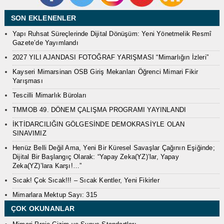
SON EKLENENLER
Yapı Ruhsat Süreçlerinde Dijital Dönüşüm: Yeni Yönetmelik Resmî
Gazete’de Yayımlandı
2027 YILI AJANDASI FOTOĞRAF YARIŞMASI “Mimarlığın İzleri”
Kayseri Mimarsinan OSB Giriş Mekanları Öğrenci Mimari Fikir
Yarışması
Tescilli Mimarlık Büroları
TMMOB 49. DÖNEM ÇALIŞMA PROGRAMI YAYINLANDI
İKTİDARCILIĞIN GÖLGESİNDE DEMOKRASİYLE OLAN
SINAVIMIZ
Henüz Belli Değil Ama, Yeni Bir Küresel Savaşlar Çağının Eşiğinde;
Dijital Bir Başlangıç Olarak: “Yapay Zeka(YZ)’lar, Yapay
Zeka(YZ)’lara Karşı!…”
Sıcak! Çok Sıcak!!! – Sıcak Kentler, Yeni Fikirler
Mimarlara Mektup Sayı: 315
ÇOK OKUNANLAR