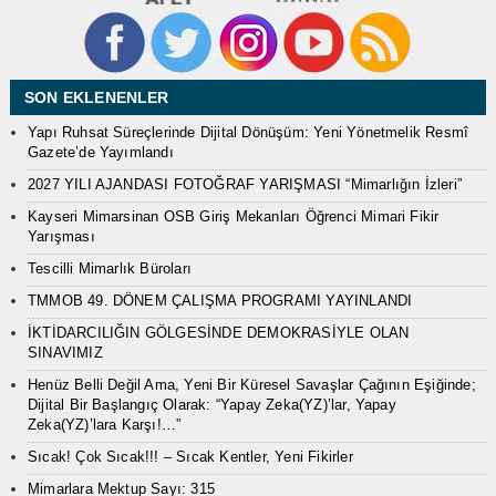
SON EKLENENLER
Yapı Ruhsat Süreçlerinde Dijital Dönüşüm: Yeni Yönetmelik Resmî
Gazete’de Yayımlandı
2027 YILI AJANDASI FOTOĞRAF YARIŞMASI “Mimarlığın İzleri”
Kayseri Mimarsinan OSB Giriş Mekanları Öğrenci Mimari Fikir
Yarışması
Tescilli Mimarlık Büroları
TMMOB 49. DÖNEM ÇALIŞMA PROGRAMI YAYINLANDI
İKTİDARCILIĞIN GÖLGESİNDE DEMOKRASİYLE OLAN
SINAVIMIZ
Henüz Belli Değil Ama, Yeni Bir Küresel Savaşlar Çağının Eşiğinde;
Dijital Bir Başlangıç Olarak: “Yapay Zeka(YZ)’lar, Yapay
Zeka(YZ)’lara Karşı!…”
Sıcak! Çok Sıcak!!! – Sıcak Kentler, Yeni Fikirler
Mimarlara Mektup Sayı: 315