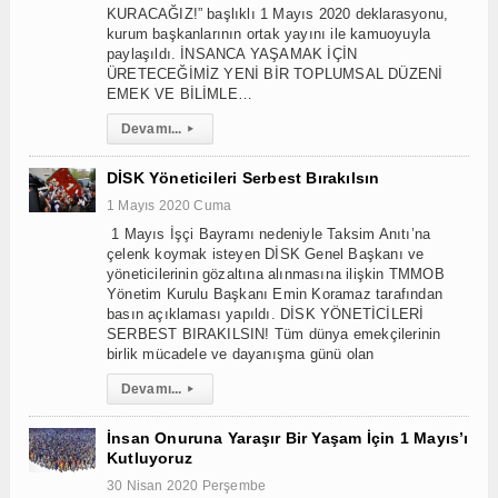
KURACAĞIZ!” başlıklı 1 Mayıs 2020 deklarasyonu,
kurum başkanlarının ortak yayını ile kamuoyuyla
paylaşıldı. İNSANCA YAŞAMAK İÇİN
ÜRETECEĞİMİZ YENİ BİR TOPLUMSAL DÜZENİ
EMEK VE BİLİMLE…
Devamı...
▸
DİSK Yöneticileri Serbest Bırakılsın
1 Mayıs 2020 Cuma
1 Mayıs İşçi Bayramı nedeniyle Taksim Anıtı’na
çelenk koymak isteyen DİSK Genel Başkanı ve
yöneticilerinin gözaltına alınmasına ilişkin TMMOB
Yönetim Kurulu Başkanı Emin Koramaz tarafından
basın açıklaması yapıldı. DİSK YÖNETİCİLERİ
SERBEST BIRAKILSIN! Tüm dünya emekçilerinin
birlik mücadele ve dayanışma günü olan
Devamı...
▸
İnsan Onuruna Yaraşır Bir Yaşam İçin 1 Mayıs’ı
Kutluyoruz
30 Nisan 2020 Perşembe