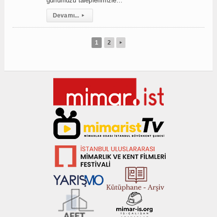
günümüzü taleplerimizle…
Devamı...
▸
1
2
▸