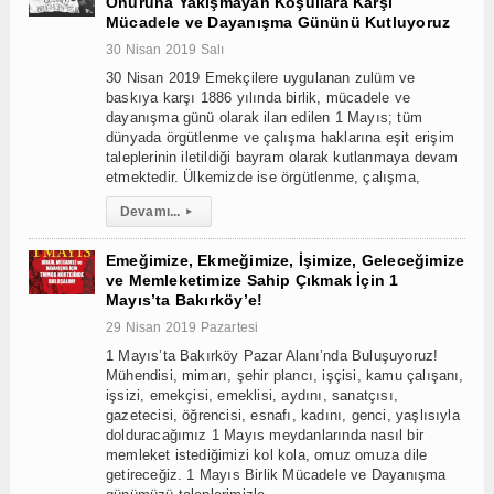
Onuruna Yakışmayan Koşullara Karşı
Mücadele ve Dayanışma Gününü Kutluyoruz
30 Nisan 2019 Salı
30 Nisan 2019 Emekçilere uygulanan zulüm ve
baskıya karşı 1886 yılında birlik, mücadele ve
dayanışma günü olarak ilan edilen 1 Mayıs; tüm
dünyada örgütlenme ve çalışma haklarına eşit erişim
taleplerinin iletildiği bayram olarak kutlanmaya devam
etmektedir. Ülkemizde ise örgütlenme, çalışma,
Devamı...
▸
Emeğimize, Ekmeğimize, İşimize, Geleceğimize
ve Memleketimize Sahip Çıkmak İçin 1
Mayıs’ta Bakırköy’e!
29 Nisan 2019 Pazartesi
1 Mayıs’ta Bakırköy Pazar Alanı’nda Buluşuyoruz!
Mühendisi, mimarı, şehir plancı, işçisi, kamu çalışanı,
işsizi, emekçisi, emeklisi, aydını, sanatçısı,
gazetecisi, öğrencisi, esnafı, kadını, genci, yaşlısıyla
dolduracağımız 1 Mayıs meydanlarında nasıl bir
memleket istediğimizi kol kola, omuz omuza dile
getireceğiz. 1 Mayıs Birlik Mücadele ve Dayanışma