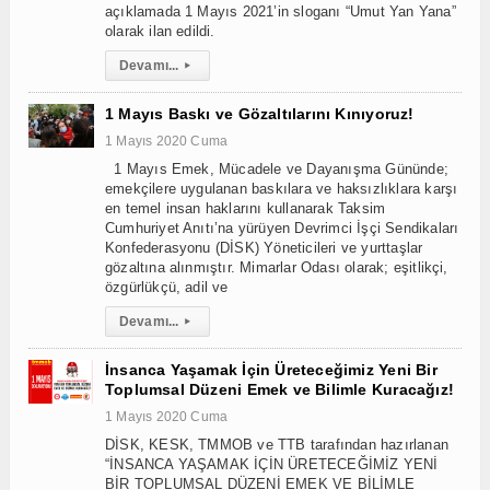
açıklamada 1 Mayıs 2021’in sloganı “Umut Yan Yana”
olarak ilan edildi.
Devamı...
▸
1 Mayıs Baskı ve Gözaltılarını Kınıyoruz!
1 Mayıs 2020 Cuma
1 Mayıs Emek, Mücadele ve Dayanışma Gününde;
emekçilere uygulanan baskılara ve haksızlıklara karşı
en temel insan haklarını kullanarak Taksim
Cumhuriyet Anıtı’na yürüyen Devrimci İşçi Sendikaları
Konfederasyonu (DİSK) Yöneticileri ve yurttaşlar
gözaltına alınmıştır. Mimarlar Odası olarak; eşitlikçi,
özgürlükçü, adil ve
Devamı...
▸
İnsanca Yaşamak İçin Üreteceğimiz Yeni Bir
Toplumsal Düzeni Emek ve Bilimle Kuracağız!
1 Mayıs 2020 Cuma
DİSK, KESK, TMMOB ve TTB tarafından hazırlanan
“İNSANCA YAŞAMAK İÇİN ÜRETECEĞİMİZ YENİ
BİR TOPLUMSAL DÜZENİ EMEK VE BİLİMLE