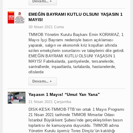
Devamı...
▸
EMEĞİN BAYRAMI KUTLU OLSUN! YAŞASIN 1
MAYIS!
30 Nisan 2021 Cuma
TMMOB Yönetim Kurulu Başkanı Emin KORAMAZ, 1
Mayıs İşçi Bayramı nedeniyle basın açıklaması
yaparak, salgın ve ekonomik kriz koşulları altında
ezilen emekçilerin sorunlarını ve taleplerini dile getirdi.
EMEĞİN BAYRAMI KUTLU OLSUN! YAŞASIN 1
MAYIS! Fabrikalarda, şantiyelerde, tersanelerde,
santrallerde, inşaatlarda, tarlalarda, hastanelerde,
ofislerde
Devamı...
▸
Yaşasın 1 Mayıs! “Umut Yan Yana”
21 Nisan 2021 Çarşamba
DİSK-KESK-TMMOB-TTB’nin ortak 1 Mayıs Programı
21 Nisan 2021 tarihinde TMMOB Mimarlar Odası
İstanbul Büyükkent Şubesi’nde gerçekleştirilen basın
toplantısı ile kamuoyuna duyuruldu. TMMOB adına
Yönetim Kurulu üyemiz Tores Dinçöz’ün katıldığı