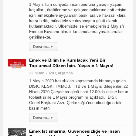
1 Mayıs tüm dünyada insan onuruna yaraşır yaşam
koşulları, örgütlenme ve çalışma haklarına eşit erişim
için; emekçilere uygulanan baskılara ve haksızlıklara
karşı birlik, mücadele ve dayanışma günü olarak
kutlanmaktadır. Ülkemizde ise emekçilerin 1 Mayıs’ı
Emekçi Bayramı olarak kutlamalarına yasaklamalar
getirilmekte,
Devamı...
▸
Emek ve Bilim İle Kurulacak Yeni Bir
Toplumsal Düzen İçin: Yaşasın 1 Mayıs!
22 Nisan 2020 Çarşamba
1 Mayıs 2020 hazırlıkları kapsamında bir araya gelen
DİSK, KESK, TMMOB, TTB ve 1 Mayıs Bileşenleri 22
Nisan 2020 Çarşamba günü saat 12.00’da online basın
toplantısı ile 1 Mayıs programını açıkladı. DİSK
Genel Başkanı Arzu Çerkezoğlu’nun okuduğu ortak
basın metni:
Devamı...
▸
Emek İstismarına, Güvencesizliğe ve İnsan