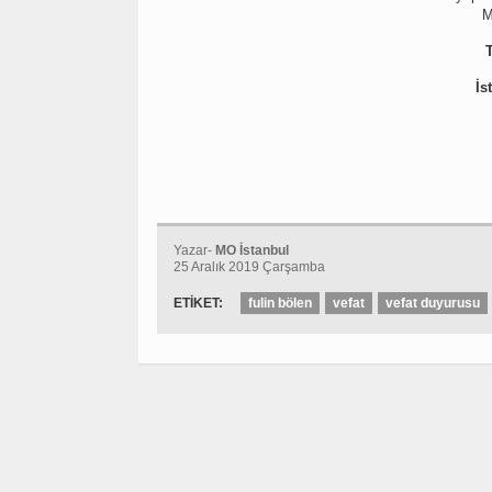
M
İs
Yazar-
MO İstanbul
25 Aralık 2019 Çarşamba
ETİKET:
fulin bölen
vefat
vefat duyurusu