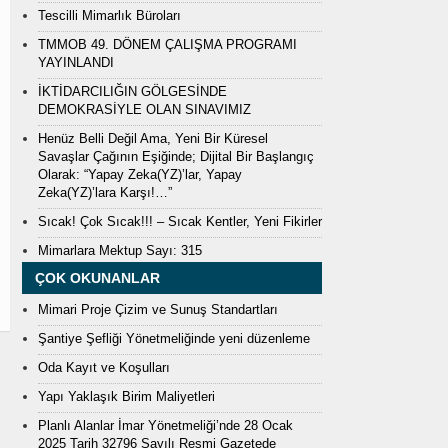
Tescilli Mimarlık Büroları
TMMOB 49. DÖNEM ÇALIŞMA PROGRAMI
YAYINLANDI
İKTİDARCILIĞIN GÖLGESİNDE
DEMOKRASİYLE OLAN SINAVIMIZ
Henüz Belli Değil Ama, Yeni Bir Küresel
Savaşlar Çağının Eşiğinde; Dijital Bir Başlangıç
Olarak: “Yapay Zeka(YZ)’lar, Yapay
Zeka(YZ)’lara Karşı!…”
Sıcak! Çok Sıcak!!! – Sıcak Kentler, Yeni Fikirler
Mimarlara Mektup Sayı: 315
ÇOK OKUNANLAR
Mimari Proje Çizim ve Sunuş Standartları
Şantiye Şefliği Yönetmeliğinde yeni düzenleme
Oda Kayıt ve Koşulları
Yapı Yaklaşık Birim Maliyetleri
Planlı Alanlar İmar Yönetmeliği’nde 28 Ocak
2025 Tarih 32796 Sayılı Resmi Gazetede