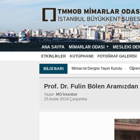
ANA SAYFA
MIMARLAR ODASI
MESLEKI DE
MIMARI PROJE ÇIZIM VE SUNUŞ STA
ETKINLIKLER
KÜTÜPHANE
FOTOĞRAF GALERISI
Mimar.ist Dergisi Yayın Kurulu
Öğrenc
BILGI BARI
Tarih Komisyonu
İmar ve Çevre Kom
Prof. Dr. Fulin Bölen Aramızdan 
Yazar-
MO İstanbul
25 Aralık 2019 Çarşamba