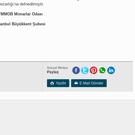
ezarlığı’na defnedilmiştir.
TMMOB Mimarlar Odası
tanbul Büyükkent Şubesi
Sosyal Medya
Paylaş
Yazdır
E-Mail Gönder

✉