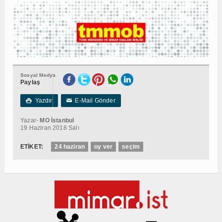
Sosyal Medya
Paylaş
Yazdır
E-Mail Gönder

✉
Yazar-
MO İstanbul
19 Haziran 2018 Salı
ETİKET:
24 haziran
oy ver
seçim