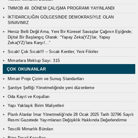
TMMOB 49. DÖNEM ÇALIŞMA PROGRAMI YAYINLANDI
İKTİDARCILIĞIN GÖLGESİNDE DEMOKRASİYLE OLAN
SINAVIMIZ
Henüz Belli Değil Ama, Yeni Bir Küresel Savaşlar Çağının Eşiğinde;
Dijital Bir Başlangıç Olarak: “Yapay Zeka(YZ)’lar, Yapay
Zeka(YZ)’lara Karşı!…”
Sıcak! Çok Sıcak!!! – Sıcak Kentler, Yeni Fikirler
Mimarlara Mektup Sayı: 315
ÇOK OKUNANLAR
Mimari Proje Çizim ve Sunuş Standartları
Şantiye Şefliği Yönetmeliğinde yeni düzenleme
Oda Kayıt ve Koşulları
Yapı Yaklaşık Birim Maliyetleri
Planlı Alanlar İmar Yönetmeliği’nde 28 Ocak 2025 Tarih 32796 Sayılı
Resmi Gazetede Yayımlanan Değişiklik Hakkında Değerlendirme
Tescilli Mimarlık Büroları
Büro Tescil Koşulları