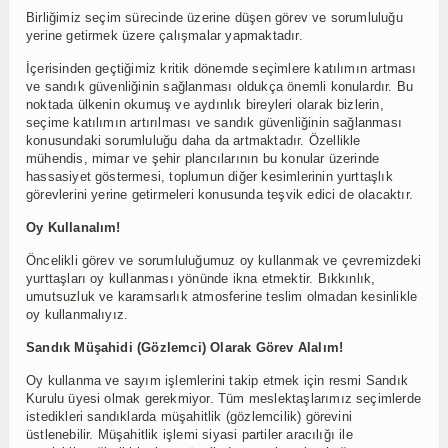
Birliğimiz seçim sürecinde üzerine düşen görev ve sorumluluğu
yerine getirmek üzere çalışmalar yapmaktadır.
İçerisinden geçtiğimiz kritik dönemde seçimlere katılımın artması
ve sandık güvenliğinin sağlanması oldukça önemli konulardır. Bu
noktada ülkenin okumuş ve aydınlık bireyleri olarak bizlerin,
seçime katılımın artırılması ve sandık güvenliğinin sağlanması
konusundaki sorumluluğu daha da artmaktadır. Özellikle
mühendis, mimar ve şehir plancılarının bu konular üzerinde
hassasiyet göstermesi, toplumun diğer kesimlerinin yurttaşlık
görevlerini yerine getirmeleri konusunda teşvik edici de olacaktır.
Oy Kullanalım!
Öncelikli görev ve sorumluluğumuz oy kullanmak ve çevremizdeki
yurttaşları oy kullanması yönünde ikna etmektir. Bıkkınlık,
umutsuzluk ve karamsarlık atmosferine teslim olmadan kesinlikle
oy kullanmalıyız.
Sandık Müşahidi (Gözlemci) Olarak Görev Alalım!
Oy kullanma ve sayım işlemlerini takip etmek için resmi Sandık
Kurulu üyesi olmak gerekmiyor. Tüm meslektaşlarımız seçimlerde
istedikleri sandıklarda müşahitlik (gözlemcilik) görevini
üstlenebilir. Müşahitlik işlemi siyasi partiler aracılığı ile