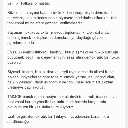
yeni bir halkası olmuştur.
Söz konusu siyasi kararla bir kez daha yargı eliyle demokratik
süreçlere, halkın iradesine ve siyasete müdahale edilmekte, tüm
toplumsal muhalefete gözdağı verilmektedir.
Yaşanan hukuksuzluklar, mevcut toplumsal krizleri daha da
derinleştirmekte, toplumun demokrasiye duyduğu güveni
aşındırmaktadır.
Oysa ülkemizin ihtiyacı; baskıyı, kutuplaşmayı ve hukuksuzluğu
büyütmek değil, halk egemenliğini esas alan demokratik bir hukuk
düzenidir.
Siyasal iktidarı, hukuk dışı ve keyfi uygulamalarla ülkeyi kendi
siyasal ihtiyaçlarına göre tanzim etmek yerine, asli görevi olan,
halkın yaşadığı derin ekonomik ve toplumsal sorunlara çözüm
üretmeye çağırıyoruz.
TMMOB olarak demokrasiye, hukuk devletine, halk iradesine ve
toplumsal barışa yönelik her türlü müdahalenin karşısında
olduğumuzu bir kez daha vurguluyoruz.
Eşit, özgür, demokratik bir Türkiye mücadelesini kararlılıkla
sürdüreceğiz.