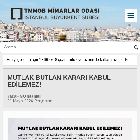
☰
En iyi görüntü için 1366×768 çözünürlük ve üzerinde kullanınız.
En iyi g
En iyi görüntü için 1366×768 çözünürlük ve üzerinde kullanınız.
En iyi g
En iyi görüntü için 1366×768 çözünürlük ve üzerinde kullanınız.
En iyi g
MUTLAK BUTLAN KARARI KABUL
EDİLEMEZ!
Yazar-
MO İstanbul
21 Mayıs 2026 Perşembe