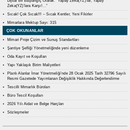
Dijital Bir Başlangıç Olarak: “Yapay Zeka(YZ)’lar, Yapay
Zeka(YZ)’lara Karşı!…”
Sıcak! Çok Sıcak!!! – Sıcak Kentler, Yeni Fikirler
Mimarlara Mektup Sayı: 315
ÇOK OKUNANLAR
Mimari Proje Çizim ve Sunuş Standartları
Şantiye Şefliği Yönetmeliğinde yeni düzenleme
Oda Kayıt ve Koşulları
Yapı Yaklaşık Birim Maliyetleri
Planlı Alanlar İmar Yönetmeliği’nde 28 Ocak 2025 Tarih 32796 Sayılı
Resmi Gazetede Yayımlanan Değişiklik Hakkında Değerlendirme
Tescilli Mimarlık Büroları
Büro Tescil Koşulları
2026 Yılı Aidat ve Belge Harçları
Sözleşmeler