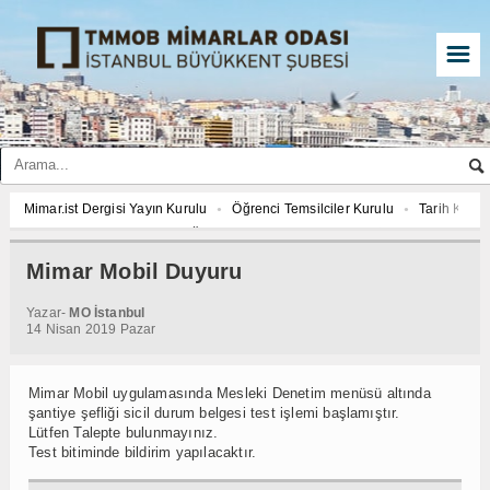
☰
Mimar.ist Dergisi Yayın Kurulu
Öğrenci Temsilciler Kurulu
Tarih Komi
2027 YILI AJANDASI FOTOĞRAF YARIŞMASI “Mimarlığın İzleri”
Mimar.is
İmar ve Çevre Komisyonu
Çed Danışma Kurulu
2027 YILI AJANDASI 
Mimar Mobil Duyuru
Öğrenci Temsilciler Kurulu
Tarih Komisyonu
İmar ve Çevre Komisyon
Yazar-
MO İstanbul
2027 YILI AJANDASI FOTOĞRAF YARIŞMASI “Mimarlığın İzleri”
14 Nisan 2019 Pazar
Mimar Mobil uygulamasında Mesleki Denetim menüsü altında
şantiye şefliği sicil durum belgesi test işlemi başlamıştır.
Lütfen Talepte bulunmayınız.
Test bitiminde bildirim yapılacaktır.