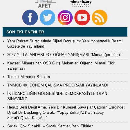
SON EKLENENLER
Yapı Ruhsat Süreçlerinde Dijital Dönüşüm: Yeni Yönetmelik Resmî
Gazete’de Yayımlandı
2027 YILI AJANDASI FOTOĞRAF YARIŞMASI “Mimarlığın İzleri”
Kayseri Mimarsinan OSB Giriş Mekanları Öğrenci Mimari Fikir
Yarışması
Tescilli Mimarlık Büroları
TMMOB 49. DÖNEM ÇALIŞMA PROGRAMI YAYINLANDI
İKTİDARCILIĞIN GÖLGESİNDE DEMOKRASİYLE OLAN
SINAVIMIZ
Henüz Belli Değil Ama, Yeni Bir Küresel Savaşlar Çağının Eşiğinde;
Dijital Bir Başlangıç Olarak: “Yapay Zeka(YZ)’lar, Yapay
Zeka(YZ)’lara Karşı!…”
Sıcak! Çok Sıcak!!! – Sıcak Kentler, Yeni Fikirler