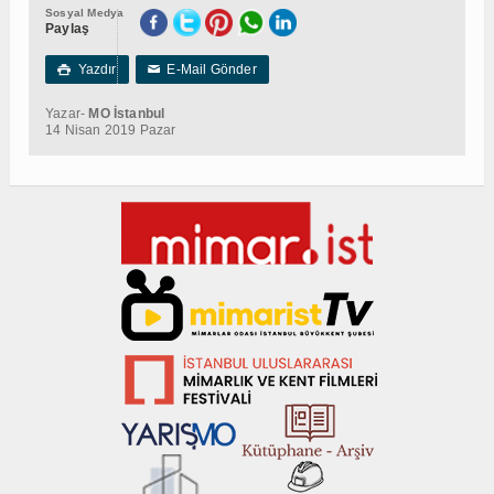
Sosyal Medya
Paylaş
Yazdır
E-Mail Gönder

✉
Yazar-
MO İstanbul
14 Nisan 2019 Pazar