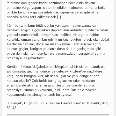
/sisteme dönüşecek kadar bozulmadan işlerliğinin devam
etmesine vurgu yapan, sistemin etkilerini absorbe etme, onlarla
birlikte kendini organize edebilme, öğrenme ve adapte olma
becerisi olarak tarif edilmektedir.
[1]
Tüm bu tanımların bütüncül bir yaklaşımı; yakın zamanda
deneyimlediğimiz çok yıkıcı depremlerin ardından gündeme gelen
yapısal / mühendislik tartışmaları, halihazırda aşırı sıcaklar,
kuraklık, orman yangınları gibi iklim krizi etkileri ile yok olan doğal
alanlar ve canlılar, doğal ve insan kaynaklı afetlerin yol açtığı
kitlesel göçler, kırılgan grupların daha da kırılganlaşması gibi,
birbiri ile ilişkili tüm olayları ele almamızda bir perspektif sunma
potansiyeli taşımaktadır.
Kentleri; fiziksel/doğal/ekonomik/toplumsal bir sistem olarak ele
aldığımızda; geçmiş, güncel ve gelecek krizlere/belirsizliklere
karşı nasıl kırılganlıklar, alt üst oluşlar ve yeni dengeler söz
konusu olabilir? Çok farklı bakış açıları ve odak noktaları
etrafında ele alınma, zihin açıcı tespit ve öneriler sunma
potansiyeli sunan bu kavramı, XVI. Kent Düşleri Atölyeleri
kapsamında ele almayı anlamlı buluyoruz.
[1]
Gerçek, D. (2021). 21.Yüzyıl ve Dirençli Kentler.
Mimarlık
,
417
,
39–42.