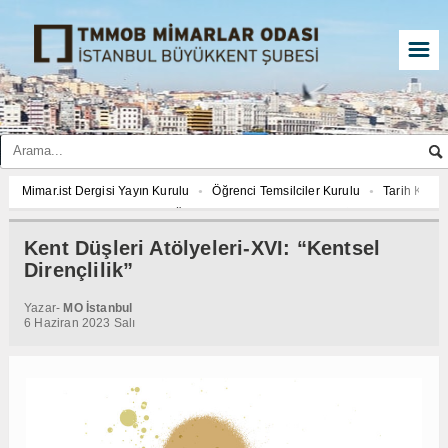
☰
Mimar.ist Dergisi Yayın Kurulu
Öğrenci Temsilciler Kurulu
Tarih Komisy
2027 YILI AJANDASI FOTOĞRAF YARIŞMASI “Mimarlığın İzleri”
Mimar.ist 
İmar ve Çevre Komisyonu
Çed Danışma Kurulu
2027 YILI AJANDASI FO
Kent Düşleri Atölyeleri-XVI: “Kentsel
Öğrenci Temsilciler Kurulu
Tarih Komisyonu
İmar ve Çevre Komisyonu
Dirençlilik”
2027 YILI AJANDASI FOTOĞRAF YARIŞMASI “Mimarlığın İzleri”
Yazar-
MO İstanbul
6 Haziran 2023 Salı