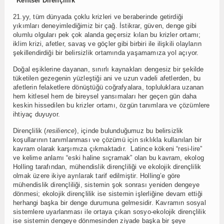
“Kentsel Dirençlilik”
21.yy, tüm dünyada çoklu krizleri ve beraberinde getirdiği
yıkımları deneyimlediğimiz bir çağ. İstikrar, güven, denge gibi
olumlu olguları pek çok alanda geçersiz kılan bu krizler ortamı;
iklim krizi, afetler, savaş ve göçler gibi birbiri ile ilişkili olayların
şekillendirdiği bir belirsizlik ortamında yaşamamıza yol açıyor.
Doğal eşiklerine dayanan, sınırlı kaynakları dengesiz bir şekilde
tüketilen gezegenin yüzleştiği ani ve uzun vadeli afetlerden, bu
afetlerin felaketlere dönüştüğü coğrafyalara, topluluklara uzanan
hem kitlesel hem de bireysel yansımaları her geçen gün daha
keskin hissedilen bu krizler ortamı, özgün tanımlara ve çözümlere
ihtiyaç duyuyor.
Dirençlilik (
resilience
), içinde bulunduğumuz bu belirsizlik
koşullarının tanımlanması ve çözümü için sıklıkla kullanılan bir
kavram olarak karşımıza çıkmaktadır. Latince kökeni “resi-lire”
ve kelime anlamı “eski haline sıçramak” olan bu kavram, ekolog
Holling tarafından, mühendislik dirençliliği ve ekolojik dirençlilik
olmak üzere ikiye ayrılarak tarif edilmiştir. Holling’e göre
mühendislik dirençliliği, sistemin şok sonrası yeniden dengeye
dönmesi; ekolojik dirençlilik ise sistemin işlerliğine devam ettiği
herhangi başka bir denge durumuna gelmesidir. Kavramın sosyal
sistemlere uyarlanması ile ortaya çıkan sosyo-ekolojik dirençlilik
ise sistemin dengeye dönmesinden ziyade başka bir şeye