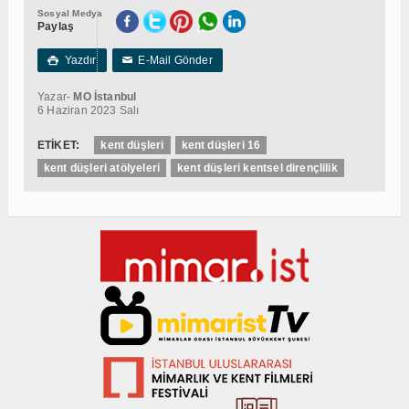
Sosyal Medya
Paylaş
Yazdır
E-Mail Gönder

✉
Yazar-
MO İstanbul
6 Haziran 2023 Salı
ETİKET:
kent düşleri
kent düşleri 16
kent düşleri atölyeleri
kent düşleri kentsel dirençlilik