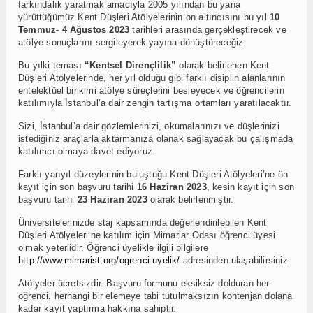
farkındalık yaratmak amacıyla 2005 yılından bu yana
yürüttüğümüz Kent Düşleri Atölyelerinin on altıncısını bu yıl
10
Temmuz- 4 Ağustos 2023
tarihleri arasında gerçekleştirecek ve
atölye sonuçlarını sergileyerek yayına dönüştüreceğiz.
Bu yılki teması
“Kentsel Dirençlilik”
olarak belirlenen Kent
Düşleri Atölyelerinde, her yıl olduğu gibi farklı disiplin alanlarının
entelektüel birikimi atölye süreçlerini besleyecek ve öğrencilerin
katılımıyla İstanbul’a dair zengin tartışma ortamları yaratılacaktır.
Sizi, İstanbul’a dair gözlemlerinizi, okumalarınızı ve düşlerinizi
istediğiniz araçlarla aktarmanıza olanak sağlayacak bu çalışmada
katılımcı olmaya davet ediyoruz.
Farklı yarıyıl düzeylerinin buluştuğu Kent Düşleri Atölyeleri’ne ön
kayıt için son başvuru tarihi
16 Haziran 2023
, kesin kayıt için son
başvuru tarihi
23 Haziran 2023
olarak belirlenmiştir.
Üniversitelerinizde staj kapsamında değerlendirilebilen Kent
Düşleri Atölyeleri’ne katılım için Mimarlar Odası öğrenci üyesi
olmak yeterlidir. Öğrenci üyelikle ilgili bilgilere
http://www.mimarist.org/ogrenci-uyelik/
adresinden ulaşabilirsiniz.
Atölyeler ücretsizdir. Başvuru formunu eksiksiz dolduran her
öğrenci, herhangi bir elemeye tabi tutulmaksızın kontenjan dolana
kadar kayıt yaptırma hakkına sahiptir.