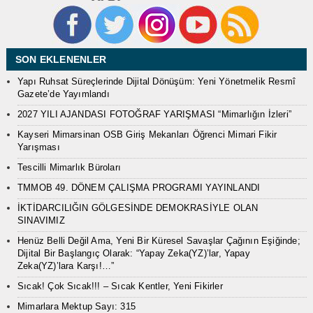
SON EKLENENLER
Yapı Ruhsat Süreçlerinde Dijital Dönüşüm: Yeni Yönetmelik Resmî
Gazete’de Yayımlandı
2027 YILI AJANDASI FOTOĞRAF YARIŞMASI “Mimarlığın İzleri”
Kayseri Mimarsinan OSB Giriş Mekanları Öğrenci Mimari Fikir
Yarışması
Tescilli Mimarlık Büroları
TMMOB 49. DÖNEM ÇALIŞMA PROGRAMI YAYINLANDI
İKTİDARCILIĞIN GÖLGESİNDE DEMOKRASİYLE OLAN
SINAVIMIZ
Henüz Belli Değil Ama, Yeni Bir Küresel Savaşlar Çağının Eşiğinde;
Dijital Bir Başlangıç Olarak: “Yapay Zeka(YZ)’lar, Yapay
Zeka(YZ)’lara Karşı!…”
Sıcak! Çok Sıcak!!! – Sıcak Kentler, Yeni Fikirler
Mimarlara Mektup Sayı: 315