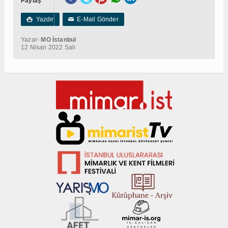
Paylaş
Yazdır
E-Mail Gönder

✉
Yazar-
MO İstanbul
12 Nisan 2022 Salı