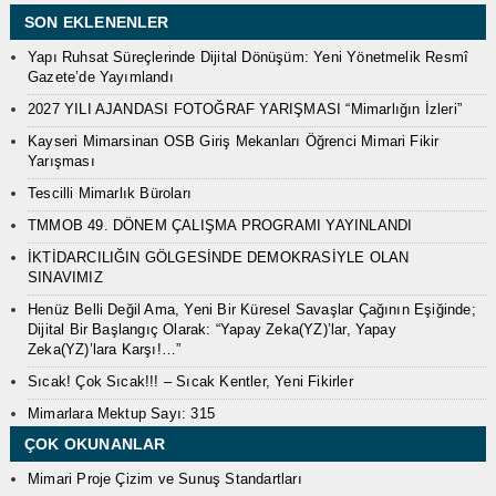
SON EKLENENLER
Yapı Ruhsat Süreçlerinde Dijital Dönüşüm: Yeni Yönetmelik Resmî
Gazete’de Yayımlandı
2027 YILI AJANDASI FOTOĞRAF YARIŞMASI “Mimarlığın İzleri”
Kayseri Mimarsinan OSB Giriş Mekanları Öğrenci Mimari Fikir
Yarışması
Tescilli Mimarlık Büroları
TMMOB 49. DÖNEM ÇALIŞMA PROGRAMI YAYINLANDI
İKTİDARCILIĞIN GÖLGESİNDE DEMOKRASİYLE OLAN
SINAVIMIZ
Henüz Belli Değil Ama, Yeni Bir Küresel Savaşlar Çağının Eşiğinde;
Dijital Bir Başlangıç Olarak: “Yapay Zeka(YZ)’lar, Yapay
Zeka(YZ)’lara Karşı!…”
Sıcak! Çok Sıcak!!! – Sıcak Kentler, Yeni Fikirler
Mimarlara Mektup Sayı: 315
ÇOK OKUNANLAR
Mimari Proje Çizim ve Sunuş Standartları