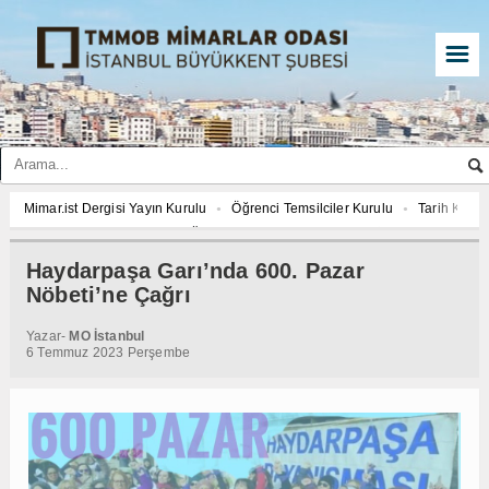
☰
Mimar.ist Dergisi Yayın Kurulu
Öğrenci Temsilciler Kurulu
Tarih Komi
2027 YILI AJANDASI FOTOĞRAF YARIŞMASI “Mimarlığın İzleri”
Mimar.is
İmar ve Çevre Komisyonu
Çed Danışma Kurulu
2027 YILI AJANDASI 
Haydarpaşa Garı’nda 600. Pazar
Öğrenci Temsilciler Kurulu
Tarih Komisyonu
İmar ve Çevre Komisyon
Nöbeti’ne Çağrı
2027 YILI AJANDASI FOTOĞRAF YARIŞMASI “Mimarlığın İzleri”
Yazar-
MO İstanbul
6 Temmuz 2023 Perşembe