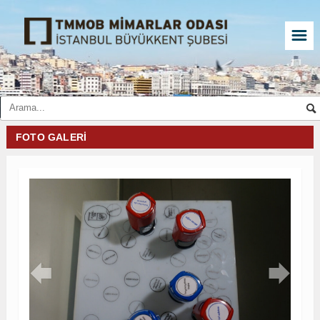
☰
FOTO GALERI

