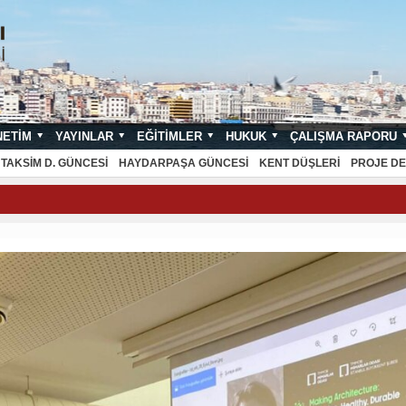
NETIM
YAYINLAR
EĞITIMLER
HUKUK
ÇALIŞMA RAPORU
NDARTLARI
TAKSIM D. GÜNCESI
HAYDARPAŞA GÜNCESI
KENT DÜŞLERI
PROJE DE