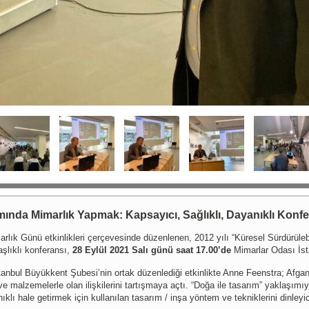
ında Mimarlık Yapmak: Kapsayıcı, Sağlıklı, Dayanıklı Konfe
 Günü etkinlikleri çerçevesinde düzenlenen, 2012 yılı “Küresel Sürdürülebil
şlıklı konferansı,
28 Eylül 2021 Salı günü saat 17.00’de
Mimarlar Odası İsta
anbul Büyükkent Şubesi’nin ortak düzenlediği etkinlikte Anne Feenstra; Afgan
r ve malzemelerle olan ilişkilerini tartışmaya açtı. “Doğa ile tasarım” yaklaş
lı hale getirmek için kullanılan tasarım / inşa yöntem ve tekniklerini dinleyici