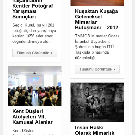
Tümünü Görüntüle
▸
Kent Düşleri
Atölyeleri VII:
Kamusal Alanlar
İnsan Hakkı
Kent Düşleri
Olarak Mimarlık
Atölyeleri”nin yedincisi,
Fotoğraf
2 Temmuz-3 Ağustos
Yarışması
2012 tarihleri arasında
Sonuçları
yapıldı.
Seçici Kurul, bu yıl 224
fotoğrafçıdan yarışmaya
Tümünü Görüntüle
▸
katılan 1192 adet eseri
değerlendirmeye aldı
Tümünü Görüntüle
▸