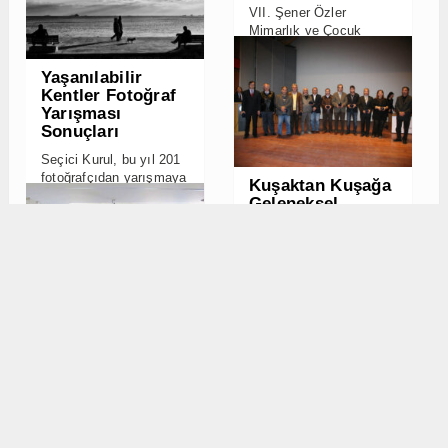
Geleneksel
değerlendirmeye aldı
Mimarlar
Buluşması – 2012
Tümünü Görüntüle
▸
TMMOB Mimarlar Odası
İstanbul Büyükkent
Şubesi’nin bugün İTÜ
Taşkışla binasında
Kent Düşleri
düzenlediği
Atölyeleri VII:
Kamusal Alanlar
Tümünü Görüntüle
▸
Kent Düşleri
Atölyeleri”nin yedincisi,
2 Temmuz-3 Ağustos
2012 tarihleri arasında
İnsan Hakkı
yapıldı.
Olarak Mimarlık
Fotoğraf
Tümünü Görüntüle
▸
Yarışması
Sonuçları
Seçici Kurul, bu yıl 224
fotoğrafçıdan yarışmaya
katılan 1192 adet eseri
değerlendirmeye aldı