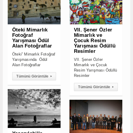
Yarışmasında Ödül
VII. Şener Özler
Alan Fotoğraflar
Mimarlık ve Çocuk
Resim Yarışması Ödüllü
Resimler
Tümünü Görüntüle
▸
Tümünü Görüntüle
▸
Yaşanılabilir
Kentler Fotoğraf
Yarışması
Kuşaktan Kuşağa
Sonuçları
Geleneksel
Mimarlar
Seçici Kurul, bu yıl 201
Buluşması – 2012
fotoğrafçıdan yarışmaya
katılan 1056 adet eseri
TMMOB Mimarlar Odası
değerlendirmeye aldı
İstanbul Büyükkent
Şubesi’nin bugün İTÜ
Taşkışla binasında
Tümünü Görüntüle
▸
düzenlediği