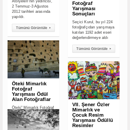
Öteki Mimarlık
Fotoğraf
Yarışması Ödül
Alan Fotoğraflar
VII. Şener Özler
Öteki” Mimarlık Fotoğraf
Mimarlık ve
Yarışmasında Ödül
Çocuk Resim
Alan Fotoğraflar
Yarışması Ödüllü
Resimler
Tümünü Görüntüle
▸
VII. Şener Özler
Mimarlık ve Çocuk
Resim Yarışması Ödüllü
Resimler
Yaşanılabilir
Kentler Fotoğraf
Tümünü Görüntüle
▸
Yarışması
Sonuçları
Seçici Kurul, bu yıl 201
fotoğrafçıdan yarışmaya
Kuşaktan Kuşağa
katılan 1056 adet eseri