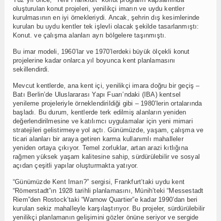
oluşturulan konut projeleri, yenilikçi imarın ve uydu kentler
kurulmasının en iyi örnekleriydi. Ancak, şehrin dış kesimlerinde
kurulan bu uydu kentler tek işlevli olacak şekilde tasarlanmıştı:
Konut. ve çalışma alanları ayrı bölgelere taşınmıştı.
Bu imar modeli, 1960’lar ve 1970’lerdeki büyük ölçekli konut
projelerine kadar onlarca yıl boyunca kent planlamasını
sekillendirdi.
Mevcut kentlerde, ana kent içi, yenilikçi imara doğru bir geçiş –
Batı Berlin’de Uluslararası Yapı Fuarı’ndaki (IBA) kentsel
yenileme projeleriyle örneklendirildiği gibi – 1980’lerin ortalarında
başladı. Bu durum, kentlerde terk edilmiş alanların yeniden
değerlendirilmesine ve katılımcı uygulamalar için yeni mimari
stratejileri gelistirmeye yol açtı. Günümüzde, yaşam, çalışma ve
ticari alanları bir araya getiren karma kullanımlı mahalleler
yeniden ortaya çıkıyor. Temel zorluklar, artan arazi kıtlığına
rağmen yüksek yaşam kalitesine sahip, sürdürülebilir ve sosyal
açıdan çeşitli yapılar oluşturmakta yatıyor.
“Günümüzde Kent Imarı?” sergisi, Frankfurt’taki uydu kent
“Römerstadt”ın 1928 tarihli planlamasını, Münih’teki “Messestadt
Riem”den Rostock’taki “Warnow Quartier”e kadar 1990’dan beri
kurulan sekiz mahalleyle karşılaştırıyor. Bu projeler, sürdürülebilir
yenilikçi planlamanın gelişimini gözler önüne seriyor ve sergide