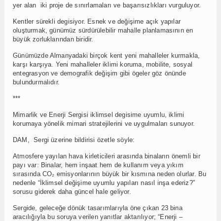
yer alan iki proje de sınırlamaları ve başarısızlıkları vurguluyor.
Kentler sürekli degisiyor. Esnek ve değişime açık yapılar
oluşturmak, günümüz sürdürülebilir mahalle planlamasının en
büyük zorluklarından biridir.
Günümüzde Almanyadaki birçok kent yeni mahalleler kurmakla,
karşı karşıya. Yeni mahalleler iklimi koruma, mobilite, sosyal
entegrasyon ve demografik değişim gibi ögeler göz önünde
bulundurmalıdır.
***
Mimarlik ve Enerji Sergisi iklimsel degisime uyumlu, iklimi
korumaya yönelik mimari stratejilerini ve uygulmaları sunuyor.
DAM, Sergi üzerine bildirisi özetle söyle:
Atmosfere yayılan hava kirleticileri arasında binaların önemli bir
payı var: Binalar, hem inşaat hem de kullanım veya yıkım
sırasında CO₂ emisyonlarının büyük bir kısmına neden olurlar. Bu
nedenle “İklimsel değişime uyumlu yapıları nasıl inşa ederiz?”
sorusu giderek daha güncel hale geliyor.
Sergide, geleceğe dönük tasarımlarıyla öne çıkan 23 bina
aracılığıyla bu soruya verilen yanıtlar aktarılıyor; “Enerji –