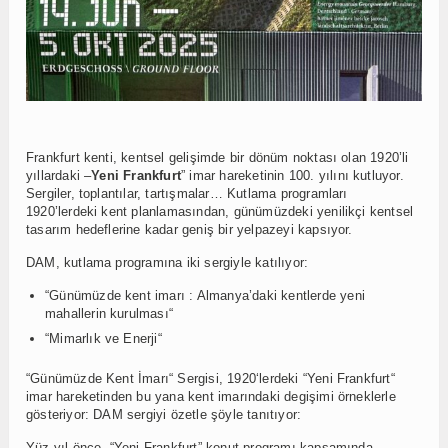
Frankfurt kenti, kentsel gelişimde bir dönüm noktası olan 1920’li
yıllardaki –
Yeni
Frankfurt
” imar hareketinin 100. yılını kutluyor.
Sergiler, toplantılar, tartışmalar… Kutlama programları
1920’lerdeki kent planlamasından, günümüzdeki yenilikçi kentsel
tasarım hedeflerine kadar geniş bir yelpazeyi kapsıyor.
DAM, kutlama programına iki sergiyle katılıyor:
“Günümüzde kent imarı : Almanya’daki kentlerde yeni
mahallerin kurulması“
“Mimarlık ve Enerji“
“Günümüzde Kent İmarı“ Sergisi, 1920‘lerdeki “Yeni Frankfurt“
imar hareketinden bu yana kent imarındaki degişimi örneklerle
gösteriyor: DAM sergiyi özetle şöyle tanıtıyor:
Yüz yıl önce, “Yeni Frankfurt” konut programı kapsamında