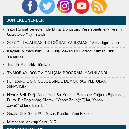
SON EKLENENLER
Yapı Ruhsat Süreçlerinde Dijital Dönüşüm: Yeni Yönetmelik Resmî
Gazete’de Yayımlandı
2027 YILI AJANDASI FOTOĞRAF YARIŞMASI “Mimarlığın İzleri”
Kayseri Mimarsinan OSB Giriş Mekanları Öğrenci Mimari Fikir
Yarışması
Tescilli Mimarlık Büroları
TMMOB 49. DÖNEM ÇALIŞMA PROGRAMI YAYINLANDI
İKTİDARCILIĞIN GÖLGESİNDE DEMOKRASİYLE OLAN
SINAVIMIZ
Henüz Belli Değil Ama, Yeni Bir Küresel Savaşlar Çağının Eşiğinde;
Dijital Bir Başlangıç Olarak: “Yapay Zeka(YZ)’lar, Yapay
Zeka(YZ)’lara Karşı!…”
Sıcak! Çok Sıcak!!! – Sıcak Kentler, Yeni Fikirler
Mimarlara Mektup Sayı: 315