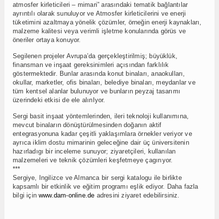
atmosfer kirleticileri – mimari” arasındaki tematik bağlantılar
ayrıntılı olarak sunuluyor ve Atmosfer kirleticilerini ve enerji
tüketimini azaltmaya yönelik çözümler, örneğin enerji kaynakları,
malzeme kalitesi veya verimli işletme konularında görüs ve
öneriler ortaya konuyor.
Segilenen projeler Avrupa’da gerçekleştirilmiş; büyüklük,
finansman ve inşaat gereksinimleri açısından farklılık
göstermektedir. Bunlar arasında konut binaları, anaokulları,
okullar, marketler, ofis binaları, belediye binaları, meydanlar ve
tüm kentsel alanlar bulunuyor ve bunların peyzaj tasarımı
üzerindeki etkisi de ele alınIyor.
Sergi basit inşaat yöntemlerinden, ileri teknoloji kullanımına,
mevcut binaların dönüştürülmesinden doğanın aktif
entegrasyonuna kadar çeşitli yaklaşımlara örnekler veriyor ve
ayrıca iklim dostu mimarinin geleceğine dair üç üniversitenin
hazırladıgı bir inceleme sunuyor; ziyaretçileri, kullanılan
malzemeleri ve teknik çözümleri keşfetmeye çagırıyor.
***
Sergiye, Ingilizce ve Almanca bir sergi katalogu ile birlikte
kapsamlı bir etkinlik ve eğitim programı eşlik ediyor. Daha fazla
bilgi için
www.dam-online.de
adresini ziyaret edebilirsiniz.