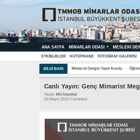
ANA SAYFA
MIMARLAR ODASI
MESLEKI DE
MIMARI PROJE ÇIZIM VE SUNUŞ STA
ETKINLIKLER
KÜTÜPHANE
FOTOĞRAF GALERISI
Mimar.ist Dergisi Yayın Kurulu
Öğrenc
BILGI BARI
Tarih Komisyonu
İmar ve Çevre Kom
Canlı Yayın: Genç Mimarist Me
Yazar-
MO İstanbul
30 Mayıs 2020 Cumartesi