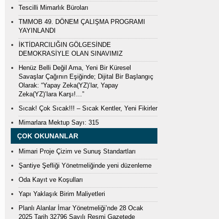
Tescilli Mimarlık Büroları
TMMOB 49. DÖNEM ÇALIŞMA PROGRAMI
YAYINLANDI
İKTİDARCILIĞIN GÖLGESİNDE
DEMOKRASİYLE OLAN SINAVIMIZ
Henüz Belli Değil Ama, Yeni Bir Küresel
Savaşlar Çağının Eşiğinde; Dijital Bir Başlangıç
Olarak: “Yapay Zeka(YZ)’lar, Yapay
Zeka(YZ)’lara Karşı!…”
Sıcak! Çok Sıcak!!! – Sıcak Kentler, Yeni Fikirler
Mimarlara Mektup Sayı: 315
ÇOK OKUNANLAR
Mimari Proje Çizim ve Sunuş Standartları
Şantiye Şefliği Yönetmeliğinde yeni düzenleme
Oda Kayıt ve Koşulları
Yapı Yaklaşık Birim Maliyetleri
Planlı Alanlar İmar Yönetmeliği’nde 28 Ocak
2025 Tarih 32796 Sayılı Resmi Gazetede