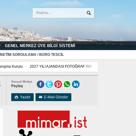
GENEL MERKEZ ÜYE BILGI SISTEMI
NETIM-SORGULAMA / BÜRO TESCIL
nışma Kurulu
2027 YILI AJANDASI FOTOĞRAF YARIŞMASI “Mimarlığın İzleri”
marlığın İzleri”
Sosyal Medya
k
Paylaş
Yazdır
E-Mail Gönder

✉