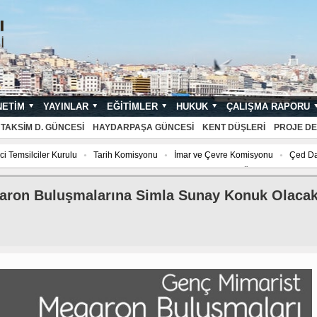
NETIM
YAYINLAR
EĞITIMLER
HUKUK
ÇALIŞMA RAPORU
NDARTLARI
TAKSIM D. GÜNCESI
HAYDARPAŞA GÜNCESI
KENT DÜŞLERI
PROJE DE
i Temsilciler Kurulu
Tarih Komisyonu
İmar ve Çevre Komisyonu
Çed Da
isyonu
Çed Danışma Kurulu
2027 YILI AJANDASI FOTOĞRAF YARIŞMASI “Mi
garon Buluşmalarına Simla Sunay Konuk Olaca