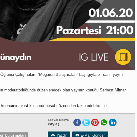
enci Çalışmaları, “Megaron Buluşmaları” başlığıyla bir canlı yayın
ın moderatörlüğünde düzenlenecek olan yayının konuğu Serbest Mimar,
://
gencmimar.ist
kullanıcı hesabı üzerinden takip edebilirsiniz.
Sosyal Medya
Paylaş
on buluşmaları
Yazdır
E-Mail Gönder

✉