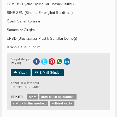
TOMEB (Tiyatro Oyuncuları Meslek Birliği)
SİNE-SEN (Sinema Emekçileri Sendikası)
Özerk Sanat Konseyi
Sanatçılar Girişimi
UPSD (Uluslararası Plastik Sanatlar Derneği)
İstanbul Kültür Forumu
Sosyal Medya
Paylaş
Yazdır
E-Mail Gönder

✉
Yazar-
MO İstanbul
3 Kasım 2017 Cuma
ETİKET:
AKM
akm basın açıklaması
atatürk kültür merkezi
kültürel varlık