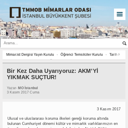
☰
Mimar.ist Dergisi Yayın Kurulu
Öğrenci Temsilciler Kurulu
Tarih Komi
2027 YILI AJANDASI FOTOĞRAF YARIŞMASI “Mimarlığın İzleri”
Mimar.is
İmar ve Çevre Komisyonu
Çed Danışma Kurulu
2027 YILI AJANDASI 
Bir Kez Daha Uyarıyoruz: AKM’Yİ
Öğrenci Temsilciler Kurulu
Tarih Komisyonu
İmar ve Çevre Komisyon
YIKMAK SUÇTUR!
2027 YILI AJANDASI FOTOĞRAF YARIŞMASI “Mimarlığın İzleri”
Yazar-
MO İstanbul
3 Kasım 2017 Cuma
3 Kasım 2017
Ulusal ve uluslararası koruma ilkeleri gereği koruma altında
bulunan Cumhuriyet dönemi kültür ve mimarlık varlıklarımızın en