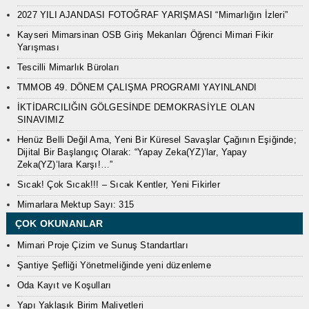
2027 YILI AJANDASI FOTOĞRAF YARIŞMASI “Mimarlığın İzleri”
Kayseri Mimarsinan OSB Giriş Mekanları Öğrenci Mimari Fikir
Yarışması
Tescilli Mimarlık Büroları
TMMOB 49. DÖNEM ÇALIŞMA PROGRAMI YAYINLANDI
İKTİDARCILIĞIN GÖLGESİNDE DEMOKRASİYLE OLAN
SINAVIMIZ
Henüz Belli Değil Ama, Yeni Bir Küresel Savaşlar Çağının Eşiğinde;
Dijital Bir Başlangıç Olarak: “Yapay Zeka(YZ)’lar, Yapay
Zeka(YZ)’lara Karşı!…”
Sıcak! Çok Sıcak!!! – Sıcak Kentler, Yeni Fikirler
Mimarlara Mektup Sayı: 315
ÇOK OKUNANLAR
Mimari Proje Çizim ve Sunuş Standartları
Şantiye Şefliği Yönetmeliğinde yeni düzenleme
Oda Kayıt ve Koşulları
Yapı Yaklaşık Birim Maliyetleri