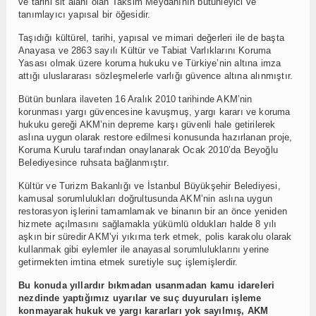
ve tarihi sit alanı olan Taksim Meydanının bütünleyici ve
tanımlayıcı yapısal bir öğesidir.
Taşıdığı kültürel, tarihi, yapısal ve mimari değerleri ile de başta
Anayasa ve 2863 sayılı Kültür ve Tabiat Varlıklarını Koruma
Yasası olmak üzere koruma hukuku ve Türkiye’nin altına imza
attığı uluslararası sözleşmelerle varlığı güvence altına alınmıştır.
Bütün bunlara ilaveten 16 Aralık 2010 tarihinde AKM’nin
korunması yargı güvencesine kavuşmuş, yargı kararı ve koruma
hukuku gereği AKM’nin depreme karşı güvenli hale getirilerek
aslına uygun olarak restore edilmesi konusunda hazırlanan proje,
Koruma Kurulu tarafından onaylanarak Ocak 2010’da Beyoğlu
Belediyesince ruhsata bağlanmıştır.
Kültür ve Turizm Bakanlığı ve İstanbul Büyükşehir Belediyesi,
kamusal sorumlulukları doğrultusunda AKM’nin aslına uygun
restorasyon işlerini tamamlamak ve binanın bir an önce yeniden
hizmete açılmasını sağlamakla yükümlü oldukları halde 8 yılı
aşkın bir süredir AKM’yi yıkıma terk etmek, polis karakolu olarak
kullanmak gibi eylemler ile anayasal sorumluluklarını yerine
getirmekten imtina etmek suretiyle suç işlemişlerdir.
Bu konuda yıllardır bıkmadan usanmadan kamu idareleri
nezdinde yaptığımız uyarılar ve suç duyuruları işleme
konmayarak hukuk ve yargı kararları yok sayılmış, AKM