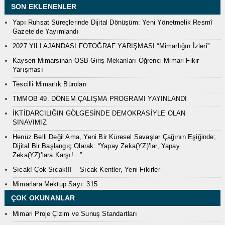
SON EKLENENLER
Yapı Ruhsat Süreçlerinde Dijital Dönüşüm: Yeni Yönetmelik Resmî
Gazete’de Yayımlandı
2027 YILI AJANDASI FOTOĞRAF YARIŞMASI “Mimarlığın İzleri”
Kayseri Mimarsinan OSB Giriş Mekanları Öğrenci Mimari Fikir
Yarışması
Tescilli Mimarlık Büroları
TMMOB 49. DÖNEM ÇALIŞMA PROGRAMI YAYINLANDI
İKTİDARCILIĞIN GÖLGESİNDE DEMOKRASİYLE OLAN
SINAVIMIZ
Henüz Belli Değil Ama, Yeni Bir Küresel Savaşlar Çağının Eşiğinde;
Dijital Bir Başlangıç Olarak: “Yapay Zeka(YZ)’lar, Yapay
Zeka(YZ)’lara Karşı!…”
Sıcak! Çok Sıcak!!! – Sıcak Kentler, Yeni Fikirler
Mimarlara Mektup Sayı: 315
ÇOK OKUNANLAR
Mimari Proje Çizim ve Sunuş Standartları