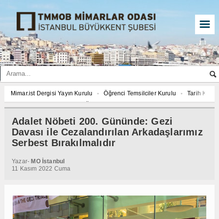
☰
ar.ist Dergisi Yayın Kurulu
Öğrenci Temsilciler Kurulu
Tarih Komisyonu
27 YILI AJANDASI FOTOĞRAF YARIŞMASI “Mimarlığın İzleri”
Mimar.ist Dergi
ar ve Çevre Komisyonu
Çed Danışma Kurulu
2027 YILI AJANDASI FOTOĞR
Adalet Nöbeti 200. Gününde: Gezi
enci Temsilciler Kurulu
Tarih Komisyonu
İmar ve Çevre Komisyonu
Ç
Davası ile Cezalandırılan Arkadaşlarımız
27 YILI AJANDASI FOTOĞRAF YARIŞMASI “Mimarlığın İzleri”
Serbest Bırakılmalıdır
Yazar-
MO İstanbul
11 Kasım 2022 Cuma