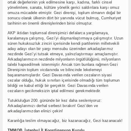
ortak değerlerinin yok edilmesine karşı, kadına, farklı cinsel
yönelimlere, sanata, kültüre yönelik gerici saldırılara karşı omuz
omuza mücadele etmiştir. Gezi direnişi, toplum olmanın doğal bir
sonucu olarak ülkenin dört bir yanında vücut bulmuş, Cumhuriyet
tarihinin en önemli direnişlerinden birisi olmuştur.
AKP iktidarı toplumsal direnişimizi defalarca yargılamaya,
karalamaya çalışmış, Gezi’yi düşmanlaştırmaya çalışmıştır. Uzun
süren hukuksuzluk zinciri içerisinde kendi partilerinin milletvekili
aday adayı olan bir yargı mensubu üzerinden arkadaşlarımız
nezdinde Gezi’yi tutsak etmeye, yalnızlaştırmayı amaçlamıştır.
Arkadaşlarımızın nezdinde milyonların örgütlülüğünü, milyonların
talebi hapsedilmek istenmiştir. Ancak tüm bunlara rağmen Gezi
Direnişinin toplum vicdanında ve bilincinde lekelemeyi
başaramamışlardır. Gezi Davasında verilen cezaların siyasi
cezalar olduğu, hukuk sınırları içerisinde olmadığı tüm toplumun
bildiği ve kabul ettiği bir gerçektir. Gezi Davasında verilen
cezaların gecikmeksizin iptal edilmesi gerekmektedir.
Tutukluluğun 200. gününde bir kez daha sesleniyoruz:
Arkadaşlarımızı derhal serbest bırakın! Gezi’den ve
arkadaşlarımızdan elinizi çekin!
Karanlığa teslim olmayacağız, biz kazanacağız, Gezi kazanacak!
TMMOB İstanbul İl Koordinasyon Kurulu