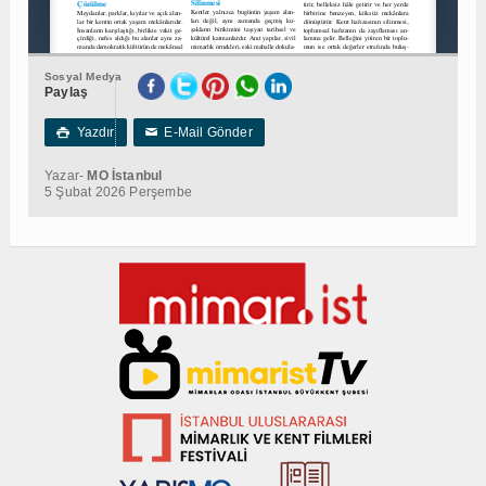
Sosyal Medya
Paylaş
Yazdır
E-Mail Gönder

✉
Yazar-
MO İstanbul
5 Şubat 2026 Perşembe