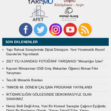
SON EKLENENLER
Yapı Ruhsat Süreçlerinde Dijital Dönüşüm: Yeni Yönetmelik Resmî
Gazete’de Yayımlandı
2027 YILI AJANDASI FOTOĞRAF YARIŞMASI “Mimarlığın İzleri”
Kayseri Mimarsinan OSB Giriş Mekanları Öğrenci Mimari Fikir
Yarışması
Tescilli Mimarlık Büroları
TMMOB 49. DÖNEM ÇALIŞMA PROGRAMI YAYINLANDI
İKTİDARCILIĞIN GÖLGESİNDE DEMOKRASİYLE OLAN
SINAVIMIZ
Henüz Belli Değil Ama, Yeni Bir Küresel Savaşlar Çağının Eşiğinde;
Dijital Bir Başlangıç Olarak: “Yapay Zeka(YZ)’lar, Yapay