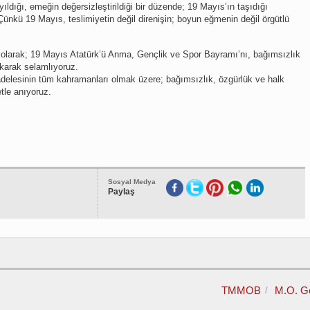
ıldığı, emeğin değersizleştirildiği bir düzende; 19 Mayıs’ın taşıdığı
nkü 19 Mayıs, teslimiyetin değil direnişin; boyun eğmenin değil örgütlü
arak; 19 Mayıs Atatürk’ü Anma, Gençlik ve Spor Bayramı’nı, bağımsızlık
ıkarak selamlıyoruz.
elesinin tüm kahramanları olmak üzere; bağımsızlık, özgürlük ve halk
tle anıyoruz.
Sosyal Medya
Paylaş
TMMOB
M.O. G