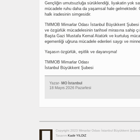
Gençliğin umutsuzluğa sürüklendiği, liyakatin yok say
mücadele ruhu daha da yaşamsal hale gelmektedir. Çü
halk iradesinin simgesidir.
TMMOB Mimarlar Odası İstanbul Büyükkent Şubesi ol
ve özgürlük mücadelesinin tarihsel mirasına sahip ç
Başta Gazi Mustafa Kemal Atatürk ve kurtuluş mücad
egemenliği uğruna mücadele edenleri saygı ve minne
Yaşasın özgürlük, eşitlik ve dayanışma!
TMMOB Mimarlar Odası
İstanbul Büyükkent Şubesi
Yazar-
MO İstanbul
18 Mayıs 2026 Pazartesi
Copyright 2023 Mimarlar Odası İstanbul Büyükkent Şubesi
Tasarım
Kadir YILDIZ