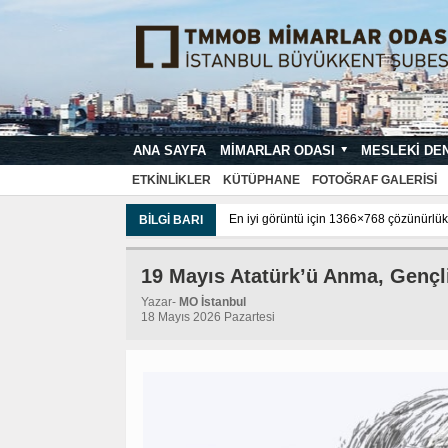
ANA SAYFA
MIMARLAR ODASI
MESLEKI DE
MIMARI PROJE ÇIZIM VE SUNUŞ STA
ETKINLIKLER
KÜTÜPHANE
FOTOĞRAF GALERISI
En iyi görüntü için 1366×768 çözünürlük 
BILGI BARI
19 Mayıs Atatürk’ü Anma, Gençl
Yazar-
MO İstanbul
18 Mayıs 2026 Pazartesi