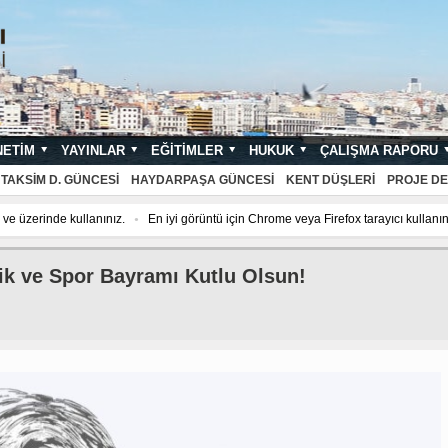
NETIM
YAYINLAR
EĞITIMLER
HUKUK
ÇALIŞMA RAPORU
NDARTLARI
TAKSIM D. GÜNCESI
HAYDARPAŞA GÜNCESI
KENT DÜŞLERI
PROJE DE
ve üzerinde kullanınız.
En iyi görüntü için Chrome veya Firefox tarayıcı kullanın
ik ve Spor Bayramı Kutlu Olsun!