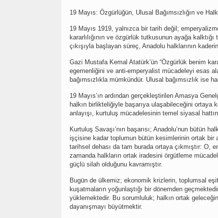
19 Mayıs: Özgürlüğün, Ulusal Bağımsızlığın ve Halkın 
19 Mayıs 1919, yalnızca bir tarih değil; emperyalizme
kararlılığının ve özgürlük tutkusunun ayağa kalktığ
çıkışıyla başlayan süreç, Anadolu halklarının kaderin
Gazi Mustafa Kemal Atatürk’ün “Özgürlük benim karakt
egemenliğini ve anti-emperyalist mücadeleyi esas alan
bağımsızlıkla mümkündür. Ulusal bağımsızlık ise halk
19 Mayıs’ın ardından gerçekleştirilen Amasya Genelg
halkın birlikteliğiyle başarıya ulaşabileceğini ortaya k
anlayışı, kurtuluş mücadelesinin temel siyasal hattın
Kurtuluş Savaşı’nın başarısı; Anadolu’nun bütün ha
işçisine kadar toplumun bütün kesimlerinin ortak bi
tarihsel dehası da tam burada ortaya çıkmıştır: O, 
zamanda halkların ortak iradesini örgütleme mücadele
güçlü silah olduğunu kavramıştır.
Bugün de ülkemiz; ekonomik krizlerin, toplumsal eşits
kuşatmaların yoğunlaştığı bir dönemden geçmektedir.
yüklemektedir. Bu sorumluluk; halkın ortak geleceğin
dayanışmayı büyütmektir.