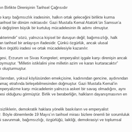
Birlikte Direnişinin Tarihsel Çağrısıdır
 karşı bağımsızlık iradesinin, halkın ortak geleceğini birlikte kurma
ı tarihsel bir dönüm noktasıdır. Gazi Mustafa Kemal Atatürk’ün Samsun’a
i değiştiren büyük bir kurtuluş mücadelesinin ilk adımı olmuştur.
erimdir” sözü, yalnızca kişisel bir duruşun değil; bağımsızlığı, halk
 tarihsel bir anlayışın ifadesidir. Çünkü özgürlük, ancak ulusal
ın örgütlü iradesi ve ortak mücadelesiyle kazanılır.
esi, Erzurum ve Sivas Kongreleri; emperyalist işgale karşı direnişin ancak
oymuştur. “Milletin istiklalini yine milletin azim ve kararı kurtaracaktır”
ı oluşturmuştur.
lklarından, yoksul köylüsünden emekçisine, kadınından gencine, aydınından
r amaç etrafında birleşebilmesinden doğmuştur. Gazi Mustafa Kemal’in
emperyalizme karşı mücadelenin yalnızca askeri bir savaş olmadığını, aynı
si olduğunu görmüştür. Birlik ve beraberliğin, halkların dayanışmasının en
izliklerin, demokratik haklara yönelik baskıların ve emperyalist
 Böyle dönemlerde 19 Mayıs’ın tarihsel mirası bizlere önemli bir sorumluluk
i savunmak, bağımsızlığı, özgürlüğü, laikliği, demokrasiyi ve toplumsal