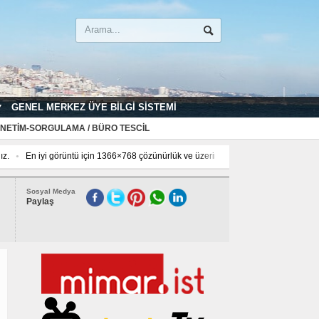
GENEL MERKEZ ÜYE BILGI SISTEMI
NETIM-SORGULAMA / BÜRO TESCIL
ız.
En iyi görüntü için 1366×768 çözünürlük ve üzerinde kullanınız.
En iyi g
Sosyal Medya
Paylaş