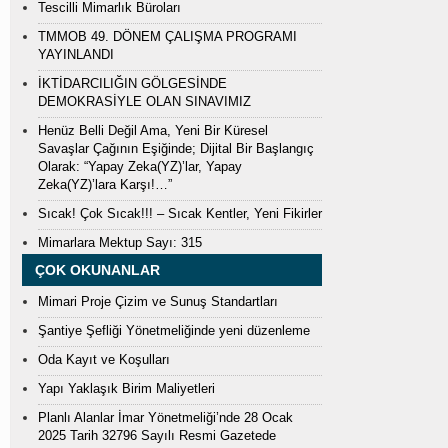
Tescilli Mimarlık Büroları
TMMOB 49. DÖNEM ÇALIŞMA PROGRAMI
YAYINLANDI
İKTİDARCILIĞIN GÖLGESİNDE
DEMOKRASİYLE OLAN SINAVIMIZ
Henüz Belli Değil Ama, Yeni Bir Küresel
Savaşlar Çağının Eşiğinde; Dijital Bir Başlangıç
Olarak: “Yapay Zeka(YZ)’lar, Yapay
Zeka(YZ)’lara Karşı!…”
Sıcak! Çok Sıcak!!! – Sıcak Kentler, Yeni Fikirler
Mimarlara Mektup Sayı: 315
ÇOK OKUNANLAR
Mimari Proje Çizim ve Sunuş Standartları
Şantiye Şefliği Yönetmeliğinde yeni düzenleme
Oda Kayıt ve Koşulları
Yapı Yaklaşık Birim Maliyetleri
Planlı Alanlar İmar Yönetmeliği’nde 28 Ocak
2025 Tarih 32796 Sayılı Resmi Gazetede