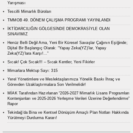
Yarışması
Tescilli Mimarlık Büroları
TMMOB 49. DÖNEM ÇALIŞMA PROGRAMI YAYINLANDI
İKTİDARCILIĞIN GÖLGESİNDE DEMOKRASİYLE OLAN
SINAVIMIZ
Henüz Belli Değil Ama, Yeni Bir Küresel Savaşlar Çağının Eşiğinde;
Dijital Bir Başlangıç Olarak: “Yapay Zeka(YZ)’lar, Yapay
Zeka(YZ)’lara Karşı!…”
Sıcak! Çok Sıcak!!! – Sıcak Kentler, Yeni Fikirler
Mimarlara Mektup Sayı: 315
Yerel Yönetimlere ve Meslektaşlarımıza Yönelik Baskı İhraç ve
Görevden Uzaklaştırmalara Son Verilmelidir!
MİAK Tarafından Hazırlanan “2026-2027 Mimarlık Lisans Programları
Kontenjanları ve 2025-2026 Yerleşme Verileri Üzerine Değerlendirme”
Rapor
Tekirdağ’da Bina ve Kentsel Dönüşüm Amaçlı Plan Notları Hakkında
Yürütmeyi Durdurma Kararı!