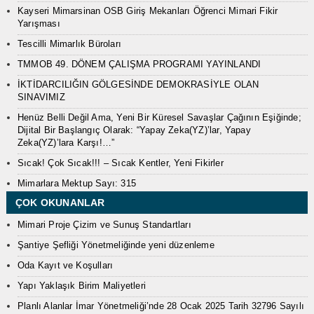
Kayseri Mimarsinan OSB Giriş Mekanları Öğrenci Mimari Fikir
Yarışması
Tescilli Mimarlık Büroları
TMMOB 49. DÖNEM ÇALIŞMA PROGRAMI YAYINLANDI
İKTİDARCILIĞIN GÖLGESİNDE DEMOKRASİYLE OLAN
SINAVIMIZ
Henüz Belli Değil Ama, Yeni Bir Küresel Savaşlar Çağının Eşiğinde;
Dijital Bir Başlangıç Olarak: “Yapay Zeka(YZ)’lar, Yapay
Zeka(YZ)’lara Karşı!…”
Sıcak! Çok Sıcak!!! – Sıcak Kentler, Yeni Fikirler
Mimarlara Mektup Sayı: 315
ÇOK OKUNANLAR
Mimari Proje Çizim ve Sunuş Standartları
Şantiye Şefliği Yönetmeliğinde yeni düzenleme
Oda Kayıt ve Koşulları
Yapı Yaklaşık Birim Maliyetleri
Planlı Alanlar İmar Yönetmeliği’nde 28 Ocak 2025 Tarih 32796 Sayılı