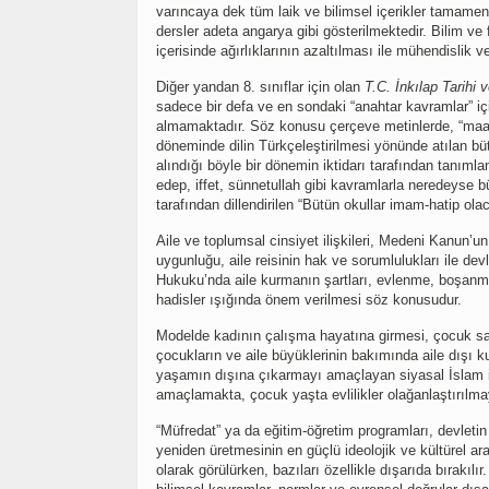
varıncaya dek tüm laik ve bilimsel içerikler tamamen 
dersler adeta angarya gibi gösterilmektedir. Bilim ve 
içerisinde ağırlıklarının azaltılması ile mühendislik 
Diğer yandan 8. sınıflar için olan
T.C. İnkılap Tarihi 
sadece bir defa ve en sondaki “anahtar kavramlar” 
almamaktadır. Söz konusu çerçeve metinlerde, “maa
döneminde dilin Türkçeleştirilmesi yönünde atılan büt
alındığı böyle bir dönemin iktidarı tarafından tanımla
edep, iffet, sünnetullah gibi kavramlarla neredeyse b
tarafından dillendirilen “Bütün okullar imam-hatip ola
Aile ve toplumsal cinsiyet ilişkileri, Medeni Kanun’un
uygunluğu, aile reisinin hak ve sorumlulukları ile dev
Hukuku’nda aile kurmanın şartları, evlenme, boşanma
hadisler ışığında önem verilmesi söz konusudur.
Modelde kadının çalışma hayatına girmesi, çocuk sa
çocukların ve aile büyüklerinin bakımında aile dışı 
yaşamın dışına çıkarmayı amaçlayan siyasal İslam i
amaçlamakta, çocuk yaşta evlilikler olağanlaştırılma
“Müfredat” ya da eğitim-öğretim programları, devletin
yeniden üretmesinin en güçlü ideolojik ve kültürel ara
olarak görülürken, bazıları özellikle dışarıda bırakılır