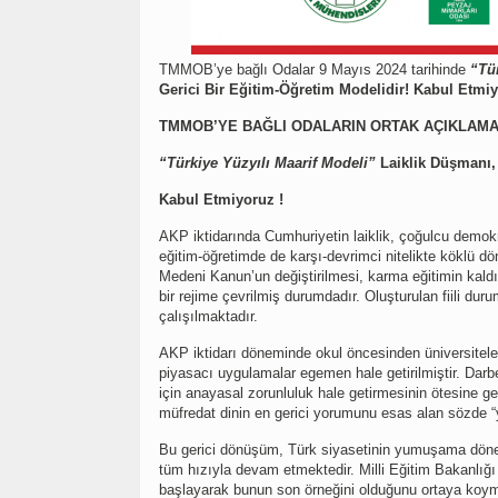
TMMOB’ye bağlı Odalar 9 Mayıs 2024 tarihinde
“Tü
Gerici Bir Eğitim-Öğretim Modelidir! Kabul Etmi
TMMOB’YE BAĞLI ODALARIN ORTAK AÇIKLAMA
“Türkiye Yüzyılı Maarif Modeli”
Laiklik Düşmanı, 
Kabul Etmiyoruz !
AKP iktidarında Cumhuriyetin laiklik, çoğulcu demok
eğitim-öğretimde de karşı-devrimci nitelikte köklü dö
Medeni Kanun’un değiştirilmesi, karma eğitimin kaldır
bir rejime çevrilmiş durumdadır. Oluşturulan fiili duru
çalışılmaktadır.
AKP iktidarı döneminde okul öncesinden üniversiteler
piyasacı uygulamalar egemen hale getirilmiştir. Darb
için anayasal zorunluluk hale getirmesinin ötesine ge
müfredat dinin en gerici yorumunu esas alan sözde “y
Bu gerici dönüşüm, Türk siyasetinin yumuşama dönemi
tüm hızıyla devam etmektedir. Milli Eğitim Bakanlığı
başlayarak bunun son örneğini olduğunu ortaya koymakt