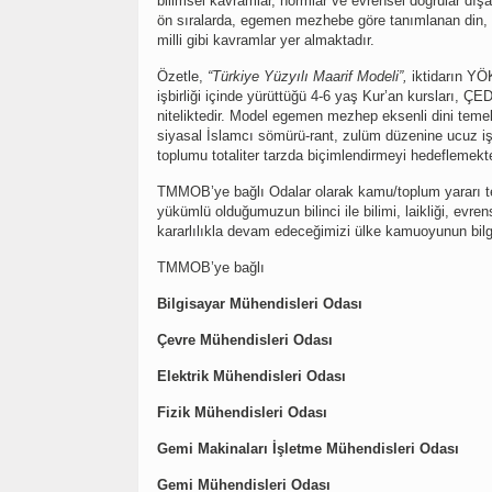
bilimsel kavramlar, normlar ve evrensel doğrular dışar
ön sıralarda, egemen mezhebe göre tanımlanan din, din
milli gibi kavramlar yer almaktadır.
Özetle,
“Türkiye Yüzyılı Maarif Modeli”,
iktidarın YÖK
işbirliği içinde yürüttüğü 4-6 yaş Kur’an kursları, Ç
niteliktedir. Model egemen mezhep eksenli dini temelle
siyasal İslamcı sömürü-rant, zulüm düzenine ucuz iş
toplumu totaliter tarzda biçimlendirmeyi hedeflemekte
TMMOB’ye bağlı Odalar olarak kamu/toplum yararı 
yükümlü olduğumuzun bilinci ile bilimi, laikliği, evr
kararlılıkla devam edeceğimizi ülke kamuoyunun bilg
TMMOB’ye bağlı
Bilgisayar Mühendisleri Odası
Çevre
Mühendisleri Odası
Elektrik Mühendisleri Odası
Fizik Mühendisleri Odası
Gemi Makinaları İşletme Mühendisleri Odası
Gemi Mühendisleri Odası