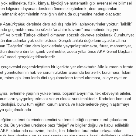
yok edilmekte, fizik, kimya, biyoloji ve matematik gibi evrensel ve bilimsel
fen bilgisine dayanan derslerin önemsizleştirilerek, ders programları
ve mimarlık eğitimlerinin niteliğinin daha da düşmesine neden olacaktır.
ve Atatürkçülük
dersinde ders adı dışında inkılaplar/devrimler yoktur; “laiklik”
içinde geçmekte ama bu sözde “anahtar kavram” ana metinde hiç yer
rif” ve birçok Türkçe kökenli olmayan sözcük devreye sokularak Cumhuriyet
ün ileri adımlar yok edilmektedir. Gerçek ahlaki değerlerin ayaklar altına
nan “Değerler” tüm ders içeriklerinde yaygınlaştırılmakta, fıtrat, mahremiyet,
ütün derslere dini bir içerik verilmekte, adeta yıllar önce AKP Genel Başkanı
cak” vaadi gerçekleştirilmektedir.
 çerçevesini geçersizleştiren bir içerikte yer almaktadır. Aile kurmanın fıtrata
let yöneticilerinin hak ve sorumlulukları arasında benzerlik kurulması, İslam
, miras gibi konularda dini uygulamaların temel alınması, aileye ayet ve
yısı, evlenme yaşının yükselmesi, boşanma-ayrılma, tek ebeveynli aileler,
kurumların yaygınlaştırılması sorun olarak sunulmaktadır. Kadınları kamusal
deolojisi, bunu tüm eğitim kurumlarında ve kademelerde yaygınlaştırmayı
ya çalışılmaktadır.
 eğitim sistemi üzerinden kendini ve temsil ettiği egemen sınıf çıkarlarını
cıdır. Bu yeniden üretimde bazı “değer” ve bilgiler doğru ve kabul edilebilir
. AKP iktidarında da evrim, laiklik, fen bilimleri tarafından ortaya atılan