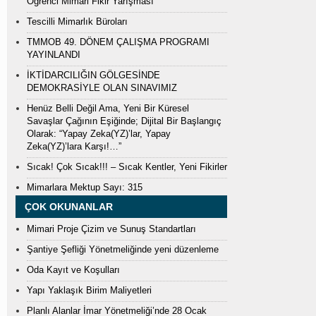
Öğrenci Mimari Fikir Yarışması
Tescilli Mimarlık Büroları
TMMOB 49. DÖNEM ÇALIŞMA PROGRAMI
YAYINLANDI
İKTİDARCILIĞIN GÖLGESİNDE
DEMOKRASİYLE OLAN SINAVIMIZ
Henüz Belli Değil Ama, Yeni Bir Küresel
Savaşlar Çağının Eşiğinde; Dijital Bir Başlangıç
Olarak: “Yapay Zeka(YZ)’lar, Yapay
Zeka(YZ)’lara Karşı!…”
Sıcak! Çok Sıcak!!! – Sıcak Kentler, Yeni Fikirler
Mimarlara Mektup Sayı: 315
ÇOK OKUNANLAR
Mimari Proje Çizim ve Sunuş Standartları
Şantiye Şefliği Yönetmeliğinde yeni düzenleme
Oda Kayıt ve Koşulları
Yapı Yaklaşık Birim Maliyetleri
Planlı Alanlar İmar Yönetmeliği’nde 28 Ocak