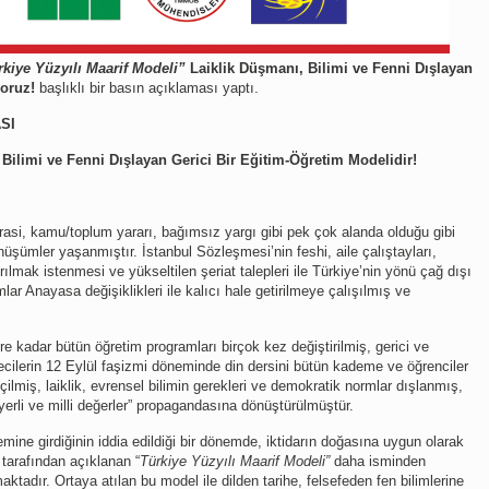
rkiye Yüzyılı Maarif Modeli”
Laiklik Düşmanı, Bilimi ve Fenni Dışlayan
yoruz!
başlıklı bir basın açıklaması yaptı.
SI
Bilimi ve Fenni Dışlayan Gerici Bir Eğitim-Öğretim Modelidir!
rasi, kamu/toplum yararı, bağımsız yargı gibi pek çok alanda olduğu gibi
nüşümler yaşanmıştır. İstanbul Sözleşmesi’nin feshi, aile çalıştayları,
ılmak istenmesi ve yükseltilen şeriat talepleri ile Türkiye’nin yönü çağ dışı
mlar Anayasa değişiklikleri ile kalıcı hale getirilmeye çalışılmış ve
e kadar bütün öğretim programları birçok kez değiştirilmiş, gerici ve
ecilerin 12 Eylül faşizmi döneminde din dersini bütün kademe ve öğrenciler
çilmiş, laiklik, evrensel bilimin gerekleri ve demokratik normlar dışlanmış,
erli ve milli değerler” propagandasına dönüştürülmüştür.
ne girdiğinin iddia edildiği bir dönemde, iktidarın doğasına uygun olarak
 tarafından açıklanan “
Türkiye Yüzyılı Maarif Modeli”
daha isminden
adır. Ortaya atılan bu model ile dilden tarihe, felsefeden fen bilimlerine