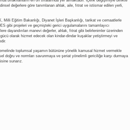
ıda bırakılanların en ön sıralarında yer almaktadır. İçerik değişimiyle birlikte
sel değerlere göre tanımlanan ahlak, aile, fıtrat ve istismar edilen yerli,
, Milli Eğitim Bakanlığı, Diyanet İşleri Başkanlığı, tarikat ve cemaatlerle
EDES gibi projeleri ve geçmişteki gerici uygulamalarını tamamlayıcı
re dayandırılan manevi değerler, ahlak, fıtrat gibi belirlenimler üzerinden
gücü olarak hizmet edecek olan kindar-dindar kuşaklar yetiştirmeyi ve
dir.
temelinde toplumsal yaşamın bütününe yönelik kamusal hizmet vermekle
ensel doğru ve normları savunmaya ve şeriat yönelimli gericiliğe karşı durmaya
isine sunarız.