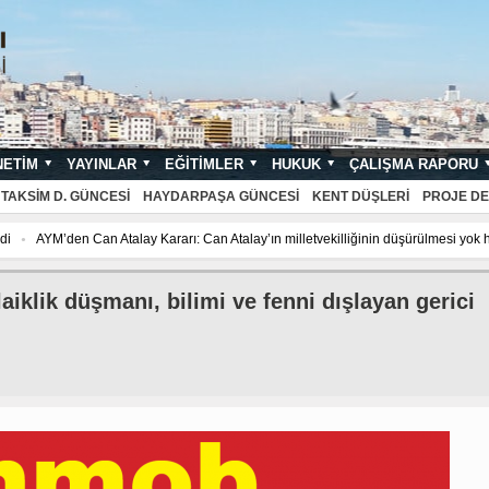
NETIM
YAYINLAR
EĞITIMLER
HUKUK
ÇALIŞMA RAPORU
NDARTLARI
TAKSIM D. GÜNCESI
HAYDARPAŞA GÜNCESI
KENT DÜŞLERI
PROJE DE
AYM’den Can Atalay Kararı: Can Atalay’ın milletvekilliğinin düşürülmesi yok hük
lletvekilliğinin düşürülmesi yok hükmünde!
Gezi Direnişi 11 yaşında, adalet yılla
lletvekilliğinin düşürülmesi yok hükmünde!
Gezi Direnişi 11 yaşında, adalet yılla
aiklik düşmanı, bilimi ve fenni dışlayan gerici