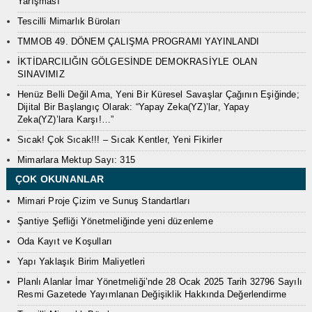
Yarışması
Tescilli Mimarlık Büroları
TMMOB 49. DÖNEM ÇALIŞMA PROGRAMI YAYINLANDI
İKTİDARCILIĞIN GÖLGESİNDE DEMOKRASİYLE OLAN
SINAVIMIZ
Henüz Belli Değil Ama, Yeni Bir Küresel Savaşlar Çağının Eşiğinde;
Dijital Bir Başlangıç Olarak: “Yapay Zeka(YZ)’lar, Yapay
Zeka(YZ)’lara Karşı!…”
Sıcak! Çok Sıcak!!! – Sıcak Kentler, Yeni Fikirler
Mimarlara Mektup Sayı: 315
ÇOK OKUNANLAR
Mimari Proje Çizim ve Sunuş Standartları
Şantiye Şefliği Yönetmeliğinde yeni düzenleme
Oda Kayıt ve Koşulları
Yapı Yaklaşık Birim Maliyetleri
Planlı Alanlar İmar Yönetmeliği’nde 28 Ocak 2025 Tarih 32796 Sayılı
Resmi Gazetede Yayımlanan Değişiklik Hakkında Değerlendirme