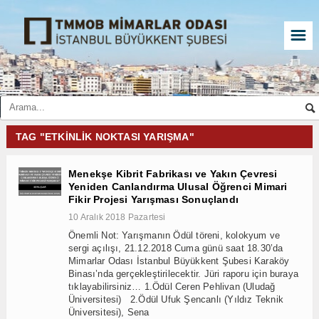
☰
TAG "ETKINLIK NOKTASI YARIŞMA"
Menekşe Kibrit Fabrikası ve Yakın Çevresi
Yeniden Canlandırma Ulusal Öğrenci Mimari
Fikir Projesi Yarışması Sonuçlandı
10 Aralık 2018 Pazartesi
Önemli Not: Yarışmanın Ödül töreni, kolokyum ve
sergi açılışı, 21.12.2018 Cuma günü saat 18.30’da
Mimarlar Odası İstanbul Büyükkent Şubesi Karaköy
Binası’nda gerçekleştirilecektir. Jüri raporu için buraya
tıklayabilirsiniz… 1.Ödül Ceren Pehlivan (Uludağ
Üniversitesi) 2.Ödül Ufuk Şencanlı (Yıldız Teknik
Üniversitesi), Sena