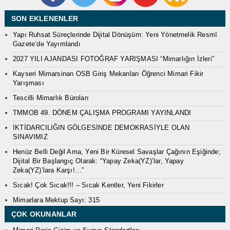
SON EKLENENLER
Yapı Ruhsat Süreçlerinde Dijital Dönüşüm: Yeni Yönetmelik Resmî
Gazete’de Yayımlandı
2027 YILI AJANDASI FOTOĞRAF YARIŞMASI “Mimarlığın İzleri”
Kayseri Mimarsinan OSB Giriş Mekanları Öğrenci Mimari Fikir
Yarışması
Tescilli Mimarlık Büroları
TMMOB 49. DÖNEM ÇALIŞMA PROGRAMI YAYINLANDI
İKTİDARCILIĞIN GÖLGESİNDE DEMOKRASİYLE OLAN
SINAVIMIZ
Henüz Belli Değil Ama, Yeni Bir Küresel Savaşlar Çağının Eşiğinde;
Dijital Bir Başlangıç Olarak: “Yapay Zeka(YZ)’lar, Yapay
Zeka(YZ)’lara Karşı!…”
Sıcak! Çok Sıcak!!! – Sıcak Kentler, Yeni Fikirler
Mimarlara Mektup Sayı: 315
ÇOK OKUNANLAR