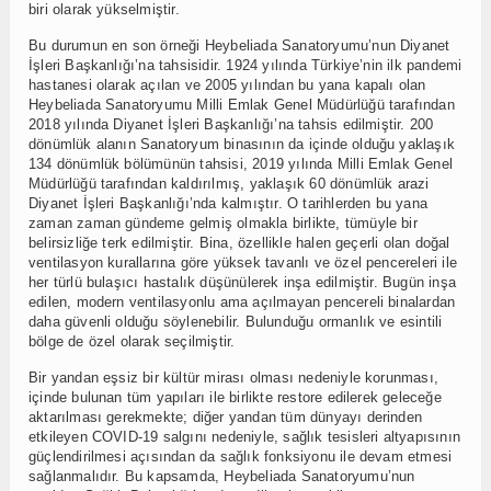
biri olarak yükselmiştir.
Bu durumun en son örneği Heybeliada Sanatoryumu’nun Diyanet
İşleri Başkanlığı’na tahsisidir. 1924 yılında Türkiye’nin ilk pandemi
hastanesi olarak açılan ve 2005 yılından bu yana kapalı olan
Heybeliada Sanatoryumu Milli Emlak Genel Müdürlüğü tarafından
2018 yılında Diyanet İşleri Başkanlığı’na tahsis edilmiştir. 200
dönümlük alanın Sanatoryum binasının da içinde olduğu yaklaşık
134 dönümlük bölümünün tahsisi, 2019 yılında Milli Emlak Genel
Müdürlüğü tarafından kaldırılmış, yaklaşık 60 dönümlük arazi
Diyanet İşleri Başkanlığı’nda kalmıştır. O tarihlerden bu yana
zaman zaman gündeme gelmiş olmakla birlikte, tümüyle bir
belirsizliğe terk edilmiştir. Bina, özellikle halen geçerli olan doğal
ventilasyon kurallarına göre yüksek tavanlı ve özel pencereleri ile
her türlü bulaşıcı hastalık düşünülerek inşa edilmiştir. Bugün inşa
edilen, modern ventilasyonlu ama açılmayan pencereli binalardan
daha güvenli olduğu söylenebilir. Bulunduğu ormanlık ve esintili
bölge de özel olarak seçilmiştir.
Bir yandan eşsiz bir kültür mirası olması nedeniyle korunması,
içinde bulunan tüm yapıları ile birlikte restore edilerek geleceğe
aktarılması gerekmekte; diğer yandan tüm dünyayı derinden
etkileyen COVID-19 salgını nedeniyle, sağlık tesisleri altyapısının
güçlendirilmesi açısından da sağlık fonksiyonu ile devam etmesi
sağlanmalıdır. Bu kapsamda, Heybeliada Sanatoryumu’nun