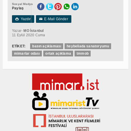
Sosyal Medya
Paylaş
Yazdır
E-Mail Gönder

✉
Yazar-
MO İstanbul
11 Eylül 2020 Cuma
ETİKET:
basın açıklaması
heybeliada sanatoryumu
mimarlar odası
ortak açıklama
tmmob