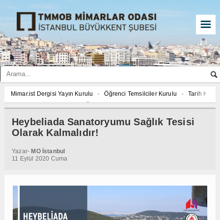
☰
Mimar.ist Dergisi Yayın Kurulu
Öğrenci Temsilciler Kurulu
Tarih Komi
2027 YILI AJANDASI FOTOĞRAF YARIŞMASI “Mimarlığın İzleri”
Mimar.is
İmar ve Çevre Komisyonu
Çed Danışma Kurulu
2027 YILI AJANDASI 
Heybeliada Sanatoryumu Sağlık Tesisi
Öğrenci Temsilciler Kurulu
Tarih Komisyonu
İmar ve Çevre Komisyon
Olarak Kalmalıdır!
2027 YILI AJANDASI FOTOĞRAF YARIŞMASI “Mimarlığın İzleri”
Yazar-
MO İstanbul
11 Eylül 2020 Cuma