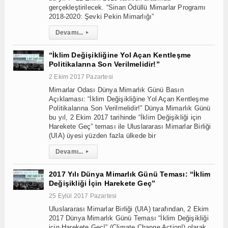
gerçekleştirilecek. “Sinan Ödüllü Mimarlar Programı
2018-2020: Şevki Pekin Mimarlığı”
Devamı...
▸
“İklim Değişikliğine Yol Açan Kentleşme
Politikalarına Son Verilmelidir!”
2 Ekim 2017 Pazartesi
Mimarlar Odası Dünya Mimarlık Günü Basın
Açıklaması: “İklim Değişikliğine Yol Açan Kentleşme
Politikalarına Son Verilmelidir!” Dünya Mimarlık Günü
bu yıl, 2 Ekim 2017 tarihinde “İklim Değişikliği için
Harekete Geç” teması ile Uluslararası Mimarlar Birliği
(UIA) üyesi yüzden fazla ülkede bir
Devamı...
▸
2017 Yılı Dünya Mimarlık Günü Teması: “İklim
Değişikliği İçin Harekete Geç”
25 Eylül 2017 Pazartesi
Uluslararası Mimarlar Birliği (UIA) tarafından, 2 Ekim
2017 Dünya Mimarlık Günü Teması “İklim Değişikliği
için Harekete Geç!” (Climate Change Action!) olarak