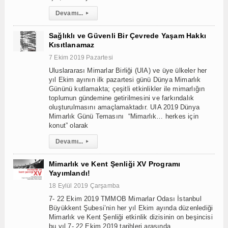
Devamı...
▸
Sağlıklı ve Güvenli Bir Çevrede Yaşam Hakkı
Kısıtlanamaz
7 Ekim 2019 Pazartesi
Uluslararası Mimarlar Birliği (UIA) ve üye ülkeler her
yıl Ekim ayının ilk pazartesi günü Dünya Mimarlık
Gününü kutlamakta; çeşitli etkinlikler ile mimarlığın
toplumun gündemine getirilmesini ve farkındalık
oluşturulmasını amaçlamaktadır. UIA 2019 Dünya
Mimarlık Günü Temasını “Mimarlık… herkes için
konut” olarak
Devamı...
▸
Mimarlık ve Kent Şenliği XV Programı
Yayımlandı!
18 Eylül 2019 Çarşamba
7- 22 Ekim 2019 TMMOB Mimarlar Odası İstanbul
Büyükkent Şubesi’nin her yıl Ekim ayında düzenlediği
Mimarlık ve Kent Şenliği etkinlik dizisinin on beşincisi
bu yıl 7- 22 Ekim 2019 tarihleri arasında