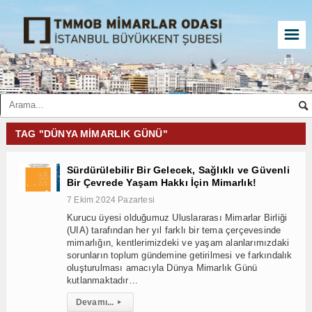
☰
TAG "DÜNYA MIMARLIK GÜNÜ"
Sürdürülebilir Bir Gelecek, Sağlıklı ve Güvenli
Bir Çevrede Yaşam Hakkı İçin Mimarlık!
7 Ekim 2024 Pazartesi
Kurucu üyesi olduğumuz Uluslararası Mimarlar Birliği
(UIA) tarafından her yıl farklı bir tema çerçevesinde
mimarlığın, kentlerimizdeki ve yaşam alanlarımızdaki
sorunların toplum gündemine getirilmesi ve farkındalık
oluşturulması amacıyla Dünya Mimarlık Günü
kutlanmaktadır…
Devamı...
▸