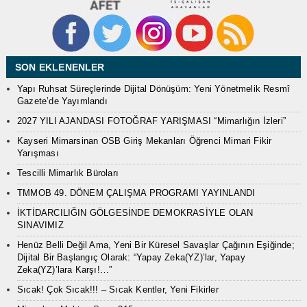
SON EKLENENLER
Yapı Ruhsat Süreçlerinde Dijital Dönüşüm: Yeni Yönetmelik Resmî
Gazete’de Yayımlandı
2027 YILI AJANDASI FOTOĞRAF YARIŞMASI “Mimarlığın İzleri”
Kayseri Mimarsinan OSB Giriş Mekanları Öğrenci Mimari Fikir
Yarışması
Tescilli Mimarlık Büroları
TMMOB 49. DÖNEM ÇALIŞMA PROGRAMI YAYINLANDI
İKTİDARCILIĞIN GÖLGESİNDE DEMOKRASİYLE OLAN
SINAVIMIZ
Henüz Belli Değil Ama, Yeni Bir Küresel Savaşlar Çağının Eşiğinde;
Dijital Bir Başlangıç Olarak: “Yapay Zeka(YZ)’lar, Yapay
Zeka(YZ)’lara Karşı!…”
Sıcak! Çok Sıcak!!! – Sıcak Kentler, Yeni Fikirler