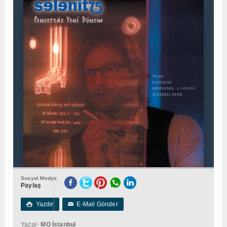
Sosyal Medya
Paylaş
Yazdır
E-Mail Gönder

✉
Yazar-
MO İstanbul