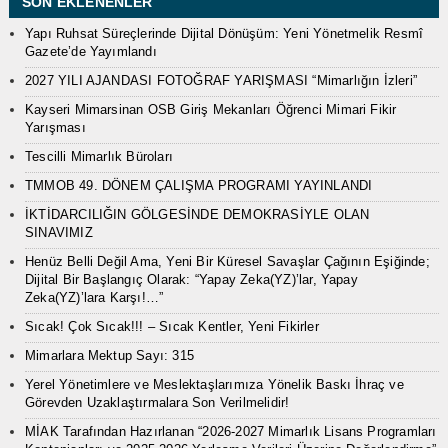
SON EKLENENLER
Yapı Ruhsat Süreçlerinde Dijital Dönüşüm: Yeni Yönetmelik Resmî
Gazete’de Yayımlandı
2027 YILI AJANDASI FOTOĞRAF YARIŞMASI “Mimarlığın İzleri”
Kayseri Mimarsinan OSB Giriş Mekanları Öğrenci Mimari Fikir
Yarışması
Tescilli Mimarlık Büroları
TMMOB 49. DÖNEM ÇALIŞMA PROGRAMI YAYINLANDI
İKTİDARCILIĞIN GÖLGESİNDE DEMOKRASİYLE OLAN
SINAVIMIZ
Henüz Belli Değil Ama, Yeni Bir Küresel Savaşlar Çağının Eşiğinde;
Dijital Bir Başlangıç Olarak: “Yapay Zeka(YZ)’lar, Yapay
Zeka(YZ)’lara Karşı!…”
Sıcak! Çok Sıcak!!! – Sıcak Kentler, Yeni Fikirler
Mimarlara Mektup Sayı: 315
Yerel Yönetimlere ve Meslektaşlarımıza Yönelik Baskı İhraç ve
Görevden Uzaklaştırmalara Son Verilmelidir!
MİAK Tarafından Hazırlanan “2026-2027 Mimarlık Lisans Programları