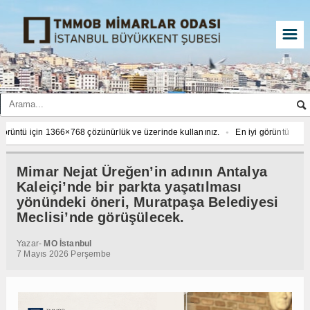
☰
366×768 çözünürlük ve üzerinde kullanınız.
En iyi görüntü için Chrome veya Fir
366×768 çözünürlük ve üzerinde kullanınız.
En iyi görüntü için Chrome veya Fir
366×768 çözünürlük ve üzerinde kullanınız.
En iyi görüntü için Chrome veya Fir
Mimar Nejat Üreğen’in adının Antalya
Kaleiçi’nde bir parkta yaşatılması
yönündeki öneri, Muratpaşa Belediyesi
Meclisi’nde görüşülecek.
Yazar-
MO İstanbul
7 Mayıs 2026 Perşembe