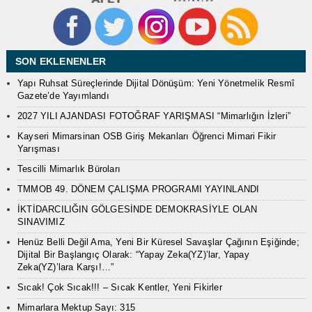
SON EKLENENLER
Yapı Ruhsat Süreçlerinde Dijital Dönüşüm: Yeni Yönetmelik Resmî
Gazete’de Yayımlandı
2027 YILI AJANDASI FOTOĞRAF YARIŞMASI “Mimarlığın İzleri”
Kayseri Mimarsinan OSB Giriş Mekanları Öğrenci Mimari Fikir
Yarışması
Tescilli Mimarlık Büroları
TMMOB 49. DÖNEM ÇALIŞMA PROGRAMI YAYINLANDI
İKTİDARCILIĞIN GÖLGESİNDE DEMOKRASİYLE OLAN
SINAVIMIZ
Henüz Belli Değil Ama, Yeni Bir Küresel Savaşlar Çağının Eşiğinde;
Dijital Bir Başlangıç Olarak: “Yapay Zeka(YZ)’lar, Yapay
Zeka(YZ)’lara Karşı!…”
Sıcak! Çok Sıcak!!! – Sıcak Kentler, Yeni Fikirler
Mimarlara Mektup Sayı: 315