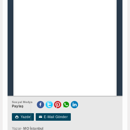
Sosyal Medya
Paylaş
Yazdır
E-Mail Gönder

✉
Yazar-
MO İstanbul