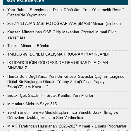
SON EKLENENLER
Yapı Ruhsat Süreçlerinde Dijital Dönüşüm: Yeni Yönetmelik Resmî
Gazete’de Yayımlandı
2027 YILI AJANDASI FOTOĞRAF YARIŞMASI “Mimarlığın İzleri”
Kayseri Mimarsinan OSB Giriş Mekanları Öğrenci Mimari Fikir
Yarışması
Tescilli Mimarlık Büroları
TMMOB 49. DÖNEM ÇALIŞMA PROGRAMI YAYINLANDI
İKTİDARCILIĞIN GÖLGESİNDE DEMOKRASİYLE OLAN
SINAVIMIZ
Henüz Belli Değil Ama, Yeni Bir Küresel Savaşlar Çağının Eşiğinde;
Dijital Bir Başlangıç Olarak: “Yapay Zeka(YZ)’lar, Yapay
Zeka(YZ)’lara Karşı!…”
Sıcak! Çok Sıcak!!! – Sıcak Kentler, Yeni Fikirler
Mimarlara Mektup Sayı: 315
Yerel Yönetimlere ve Meslektaşlarımıza Yönelik Baskı İhraç ve
Görevden Uzaklaştırmalara Son Verilmelidir!
MİAK Tarafından Hazırlanan “2026-2027 Mimarlık Lisans Programları